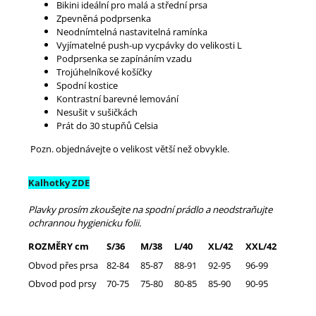
Bikini ideální pro malá a střední prsa
Zpevněná podprsenka
Neodnímtelná nastavitelná ramínka
Vyjímatelné push-up vycpávky do velikosti L
Podprsenka se zapínáním vzadu
Trojúhelníkové košíčky
Spodní kostice
Kontrastní barevné lemování
Nesušit v sušičkách
Prát do 30 stupňů Celsia
Pozn. objednávejte o velikost větší než obvykle.
Kalhotky ZDE
Plavky prosím zkoušejte na spodní prádlo a neodstraňujte
ochrannou hygienicku folii.
ROZMĚRY cm
S/36
M/38
L/40
XL/42
XXL/42
Obvod přes prsa
82-84
85-87
88-91
92-95
96-99
Obvod pod prsy
70-75
75-80
80-85
85-90
90-95