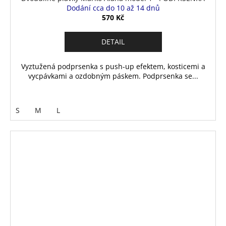
Dodání cca do 10 až 14 dnů
570 Kč
DETAIL
Vyztužená podprsenka s push-up efektem, kosticemi a
vycpávkami a ozdobným páskem. Podprsenka se...
S
M
L