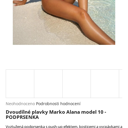
a
j
í
t
?
HLEDAT
D
o
p
Průměrné
Neohodnoceno
Podrobnosti hodnocení
hodnocení
o
Dvoudílné plavky Marko Alana model 10 -
produktu
r
PODPRSENKA
je
u
0,0
Vyztužená podprsenka s push-up efektem, kosticemi a vycpávkami a