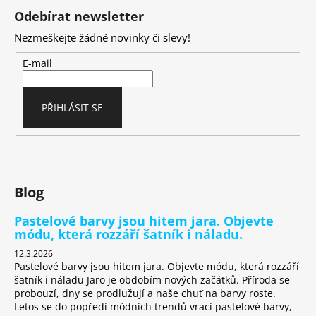
á
Odebírat newsletter
p
Nezmeškejte žádné novinky či slevy!
a
t
E-mail
í
PŘIHLÁSIT SE
Blog
Pastelové barvy jsou hitem jara. Objevte
módu, která rozzáří šatník i náladu.
12.3.2026
Pastelové barvy jsou hitem jara. Objevte módu, která rozzáří
šatník i náladu Jaro je obdobím nových začátků. Příroda se
probouzí, dny se prodlužují a naše chuť na barvy roste.
Letos se do popředí módních trendů vrací pastelové barvy,