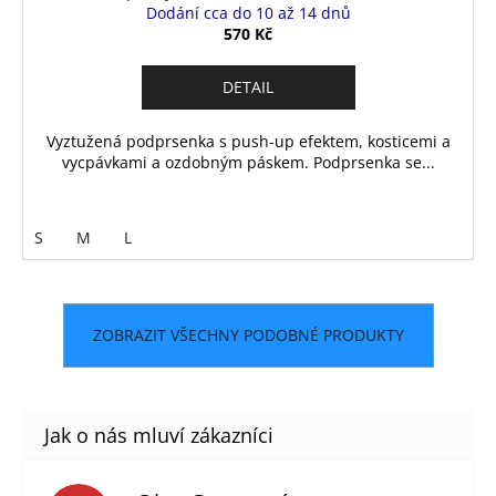
Dodání cca do 10 až 14 dnů
570 Kč
DETAIL
Vyztužená podprsenka s push-up efektem, kosticemi a
vycpávkami a ozdobným páskem. Podprsenka se...
S
M
L
ZOBRAZIT VŠECHNY PODOBNÉ PRODUKTY