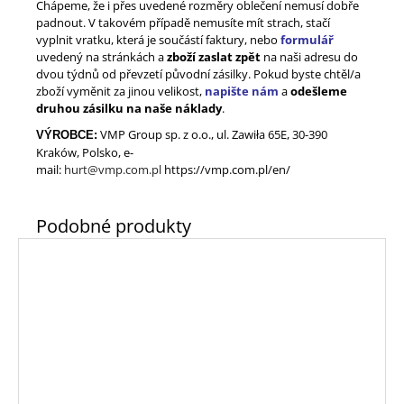
Chápeme, že i přes uvedené rozměry oblečení nemusí dobře
padnout. V takovém případě nemusíte mít strach, stačí
vyplnit vratku, která je součástí faktury, nebo
formulář
uvedený na stránkách a
zboží zaslat zpět
na naši adresu do
dvou týdnů od převzetí původní zásilky. Pokud byste chtěl/a
zboží vyměnit za jinou velikost,
napište nám
a
odešleme
druhou zásilku na naše náklady
.
VMP Group sp. z o.o., ul. Zawiła 65E, 30-390
VÝROBCE:
Kraków, Polsko, e-
mail
:
hurt@vmp.com.pl
https://vmp.com.pl/en/