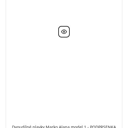
Dvoudílné plavky Marko Alana model 1 - PODPRSENKA