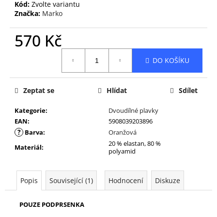
Kód:
Zvolte variantu
Značka:
Marko
570 Kč
Měrná
DO KOŠÍKU
cena:
Zeptat se
Hlídat
Sdílet
Kategorie
:
Dvoudílné plavky
EAN
:
5908039203896
?
Barva
:
Oranžová
20 % elastan, 80 %
Materiál
:
polyamid
Popis
Související (1)
Hodnocení
Diskuze
POUZE PODPRSENKA