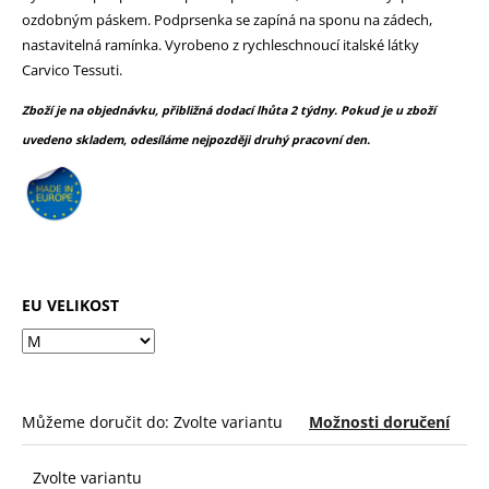
č
z
ozdobným páskem. Podprsenka se zapíná na sponu na zádech,
u
5
nastavitelná ramínka. Vyrobeno z rychleschnoucí italské látky
j
hvězdiček.
Carvico Tessuti.
e
m
Zboží je na objednávku, přibližná dodací lhůta 2 týdny. Pokud je u zboží
e
uvedeno skladem, odesíláme nejpozději druhý pracovní den.
EU VELIKOST
Můžeme doručit do:
Zvolte variantu
Možnosti doručení
Zvolte variantu