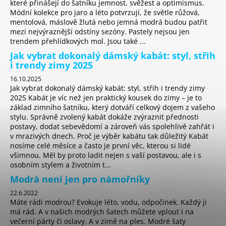
které přinášejí do šatníku jemnost, svěžest a optimismus.
Módní kolekce pro jaro a léto potvrzují, že světle růžová,
mentolová, máslově žlutá nebo jemná modrá budou patřit
mezi nejvýraznější odstíny sezóny. Pastely nejsou jen
trendem přehlídkových mol. Jsou také ...
Jak vybrat dokonalý dámský kabát: styl, střih
i trendy zimy 2025
16.10.2025
Jak vybrat dokonalý dámský kabát: styl, střih i trendy zimy
2025 Kabát je víc než jen praktický kousek do zimy – je to
základ zimního šatníku, který dotváří celkový dojem z vašeho
stylu. Správně zvolený kabát dokáže zvýraznit přednosti
postavy, dodat sebevědomí a zároveň vás spolehlivě zahřát i
v mrazivých dnech. Proč je výběr kabátu tak důležitý Kabát
nosíme celé měsíce a často je první věc, kterou si lidé
všimnou. Měl by proto ladit nejen s vaší postavou, ale i s
osobním stylem a životním t...
Modrá není jen pro námořníky
22.6.2022
Máte rádi modrou? Evokuje léto, vodu, odpočinek. Každý ji
má rád. A v našich modrých šatech můžete vplout i na
večerní párty či oslavy. A v zimě na ples. Modré šaty