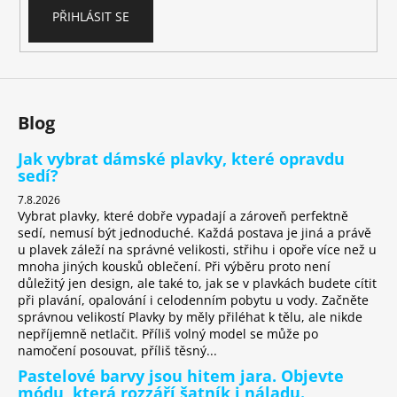
PŘIHLÁSIT SE
Blog
Jak vybrat dámské plavky, které opravdu
sedí?
7.8.2026
Vybrat plavky, které dobře vypadají a zároveň perfektně
sedí, nemusí být jednoduché. Každá postava je jiná a právě
u plavek záleží na správné velikosti, střihu i opoře více než u
mnoha jiných kousků oblečení. Při výběru proto není
důležitý jen design, ale také to, jak se v plavkách budete cítit
při plavání, opalování i celodenním pobytu u vody. Začněte
správnou velikostí Plavky by měly přiléhat k tělu, ale nikde
nepříjemně netlačit. Příliš volný model se může po
namočení posouvat, příliš těsný...
Pastelové barvy jsou hitem jara. Objevte
módu, která rozzáří šatník i náladu.