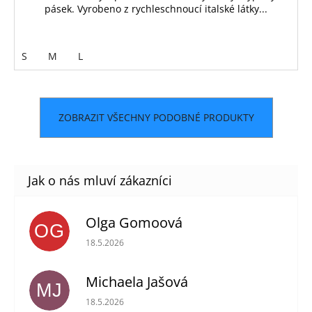
pásek. Vyrobeno z rychleschnoucí italské látky...
S
M
L
ZOBRAZIT VŠECHNY PODOBNÉ PRODUKTY
Olga Gomoová
OG
Hodnocení obchodu je 5 z 5 hvězdiček.
18.5.2026
Michaela Jašová
MJ
Hodnocení obchodu je 5 z 5 hvězdiček.
18.5.2026