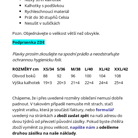
Kalhotky s podšívkou
Rychleschnoucí materiál
Prát do 30 stupňů Celsia
Nesušit v sušičkách
Pozn. Objednávejte o velikost větší než obvykle.
Podprsenka ZDE
Plavky prosím zkoušejte na spodní prádlo a neodstraňujte
ochrannou hygienicku folii.
ROZMĚRY cm
XS/34
S/36
M/38
L/40
XL/42
XXL/42
Obvod boků
88
92
96
100
104
108
Výška kalhotek
19+3
20+3
21+4
22+4
24+4
25+4
Chápeme, že i přes uvedené rozměry oblečení nemusí dobře
padnout. V takovém případě nemusíte mít strach, stačí
vyplnit vratku, která je součástí faktury, nebo
formulář
uvedený na stránkách a
zboží zaslat zpět
na naši adresu do
dvou týdnů od převzetí původní zásilky. Pokud byste chtěl/a
zboží vyměnit za jinou velikost,
napište nám
a
odešleme
druhou zásilku na naše náklady
.