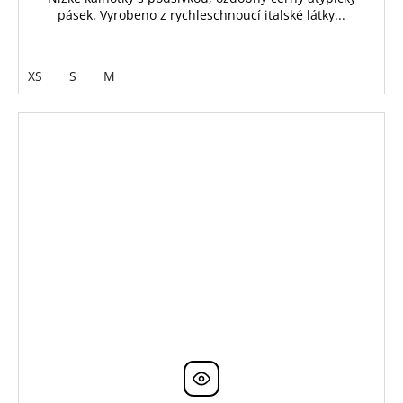
pásek. Vyrobeno z rychleschnoucí italské látky...
XS
S
M