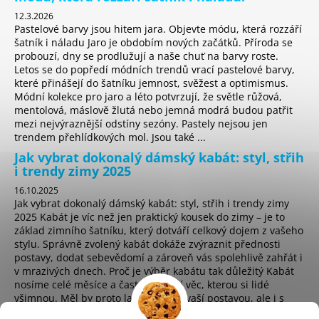
12.3.2026
Pastelové barvy jsou hitem jara. Objevte módu, která rozzáří
šatník i náladu Jaro je obdobím nových začátků. Příroda se
probouzí, dny se prodlužují a naše chuť na barvy roste.
Letos se do popředí módních trendů vrací pastelové barvy,
které přinášejí do šatníku jemnost, svěžest a optimismus.
Módní kolekce pro jaro a léto potvrzují, že světle růžová,
mentolová, máslově žlutá nebo jemná modrá budou patřit
mezi nejvýraznější odstíny sezóny. Pastely nejsou jen
trendem přehlídkových mol. Jsou také ...
Jak vybrat dokonalý dámský kabát: styl, střih
i trendy zimy 2025
16.10.2025
Jak vybrat dokonalý dámský kabát: styl, střih i trendy zimy
2025 Kabát je víc než jen praktický kousek do zimy – je to
základ zimního šatníku, který dotváří celkový dojem z vašeho
stylu. Správně zvolený kabát dokáže zvýraznit přednosti
postavy, dodat sebevědomí a zároveň vás spolehlivě zahřát i
v mrazivých dnech. Proč je výběr kabátu tak důležitý Kabát
nosíme celé měsíce a často je první věc, kterou si lidé
všimnou. Měl by proto ladit nejen s vaší postavou, ale i s
osobním stylem a životním t...