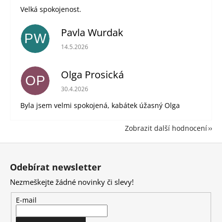
Velká spokojenost.
Pavla Wurdak
PW
Hodnocení obchodu je 5 z 5 hvězdiček.
14.5.2026
Olga Prosická
OP
Hodnocení obchodu je 5 z 5 hvězdiček.
30.4.2026
Byla jsem velmi spokojená, kabátek úžasný Olga
Zobrazit další hodnocení
Z
á
Odebírat newsletter
p
Nezmeškejte žádné novinky či slevy!
a
t
E-mail
í