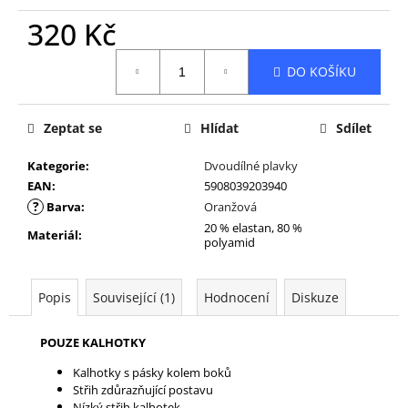
320 Kč
Měrná
DO KOŠÍKU
cena:
Zeptat se
Hlídat
Sdílet
Kategorie
:
Dvoudílné plavky
EAN
:
5908039203940
?
Barva
:
Oranžová
20 % elastan, 80 %
Materiál
:
polyamid
Popis
Související (1)
Hodnocení
Diskuze
POUZE KALHOTKY
Kalhotky s pásky kolem boků
Střih zdůrazňující postavu
Nízký střih kalhotek