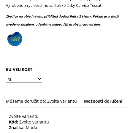
č
z
Vyrobeno z rychleschnoucí italské látky Carvico Tessuti.
u
5
j
hvězdiček.
Zboží je na objednávku, přibližná dodací lhůta 2 týdny. Pokud je u zboží
e
uvedeno skladem, odesíláme nejpozději druhý pracovní den.
m
e
EU VELIKOST
Můžeme doručit do:
Zvolte variantu
Možnosti doručení
Zvolte variantu
Kód:
Zvolte variantu
Značka:
Marko