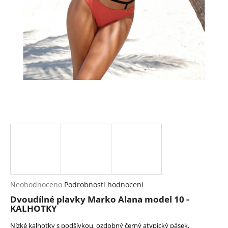
a
j
í
t
?
HLEDAT
D
o
p
Průměrné
Neohodnoceno
Podrobnosti hodnocení
hodnocení
o
Dvoudílné plavky Marko Alana model 10 -
produktu
r
KALHOTKY
je
u
0,0
Nízké kalhotky s podšívkou, ozdobný černý atypický pásek.