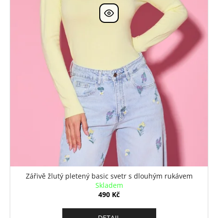
k
t
ů
Zářivě žlutý pletený basic svetr s dlouhým rukávem
Skladem
490 Kč
DETAIL