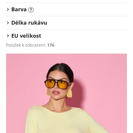
Barva
?
Délka rukávu
EU velikost
Položek k zobrazení:
176
V
ý
p
i
s
p
r
o
d
u