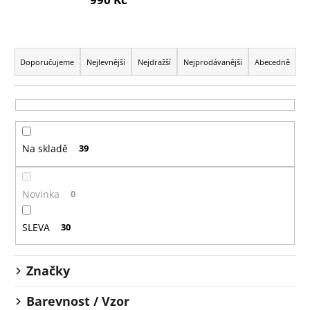
č
u
j
Ř
e
a
m
Doporučujeme
Nejlevnější
Nejdražší
Nejprodávanější
Abecedně
e
z
e
n
í
Na skladě
39
p
r
o
Novinka
0
d
u
SLEVA
30
k
t
Značky
ů
Barevnost / Vzor