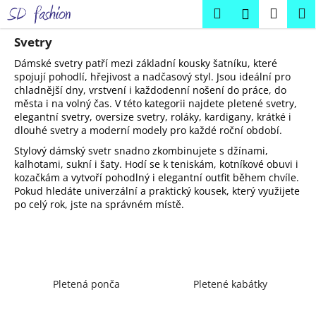
K
Přejít
Hledat
Náku
M
Přihlášení
na
o
obsah
Zpět
Zpět
košík
š
Svetry
í
Dámské svetry patří mezi základní kousky šatníku, které
C
k
spojují pohodlí, hřejivost a nadčasový styl. Jsou ideální pro
chladnější dny, vrstvení i každodenní nošení do práce, do
o
města i na volný čas. V této kategorii najdete pletené svetry,
p
elegantní svetry, oversize svetry, roláky, kardigany, krátké i
o
dlouhé svetry a moderní modely pro každé roční období.
t
Stylový dámský svetr snadno zkombinujete s džínami,
ř
kalhotami, sukní i šaty. Hodí se k teniskám, kotníkové obuvi i
kozačkám a vytvoří pohodlný i elegantní outfit během chvíle.
e
Pokud hledáte univerzální a praktický kousek, který využijete
b
po celý rok, jste na správném místě.
u
j
e
t
Pletená ponča
Pletené kabátky
e
n