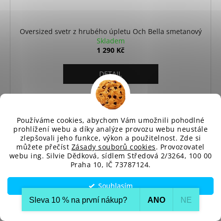
Oversized svetr z hrubého úpletu Och Bella smetanový
Skladem
1 290 Kč
DETAIL
Jarní svetr z hrubého úpletu s prodlouženými
podkasanými rukávy. Zboží je na objednávku,...
Používáme cookies, abychom Vám umožnili pohodlné
prohlížení webu a díky analýze provozu webu neustále
zlepšovali jeho funkce, výkon a použitelnost. Zde si
Univerzální
můžete přečíst
Zásady souborů cookies
. Provozovatel
webu ing. Silvie Dědková, sídlem Středová 2/3264, 100 00
Praha 10, IČ 73787124.
Souhlasím
Sleva 10 % na první nákup?​
ANO
NE
Nastavení