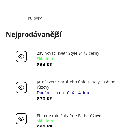
a
j
Pulovry
í
t
Nejprodávanější
?
Zavinovací svetr Style S173 černý
Skladem
864 Kč
HLEDAT
Jarní svetr z hrubého úpletu Italy Fashion
růžový
D
Dodání cca do 10 až 14 dnů
o
870 Kč
p
o
r
Pletené minišaty Rue Paris růžové
u
Skladem
990 Kč