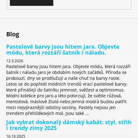
v
k
y
v
ý
Blog
p
i
Pastelové barvy jsou hitem jara. Objevte
s
módu, která rozzáří šatník i náladu.
u
12.3.2026
Pastelové barvy jsou hitem jara. Objevte módu, která rozzáří
šatník i náladu Jaro je obdobím nových začátků. Příroda se
probouzí, dny se prodlužují a naše chuť na barvy roste.
Letos se do popředí módních trendů vrací pastelové barvy,
které přinášejí do šatníku jemnost, svěžest a optimismus.
Módní kolekce pro jaro a léto potvrzují, že světle růžová,
mentolová, máslově žlutá nebo jemná modrá budou patřit
mezi nejvýraznější odstíny sezóny. Pastely nejsou jen
trendem přehlídkových mol. Jsou také ...
Jak vybrat dokonalý dámský kabát: styl, střih
i trendy zimy 2025
16.10.2025