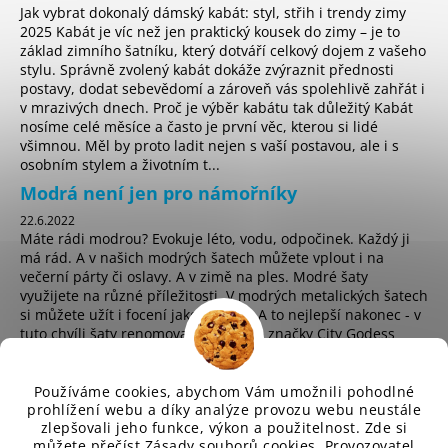
Jak vybrat dokonalý dámský kabát: styl, střih i trendy zimy
2025 Kabát je víc než jen praktický kousek do zimy – je to
základ zimního šatníku, který dotváří celkový dojem z vašeho
stylu. Správně zvolený kabát dokáže zvýraznit přednosti
postavy, dodat sebevědomí a zároveň vás spolehlivě zahřát i
v mrazivých dnech. Proč je výběr kabátu tak důležitý Kabát
nosíme celé měsíce a často je první věc, kterou si lidé
všimnou. Měl by proto ladit nejen s vaší postavou, ale i s
osobním stylem a životním t...
Modrá není jen pro námořníky
22.6.2022
Máte rádi modrou? Evokuje léto, vodu, odpočinek. Každý ji
má rád. A v našich modrých šatech můžete vplout i na
večerní párty či oslavy. A v zimě na ples. Modré šaty
využijete na různé příležitosti. V modrých metalických šatech
si můžete užít i focení jako hvězda. A to nejlepší nakonec - v
tuto chvíli šaty renomované anglické značky City Godess
koupíte za pouhých 225 Kč! ...
Používáme cookies, abychom Vám umožnili pohodlné
prohlížení webu a díky analýze provozu webu neustále
zlepšovali jeho funkce, výkon a použitelnost. Zde si
sd
můžete přečíst
Zásady souborů cookies
. Provozovatel