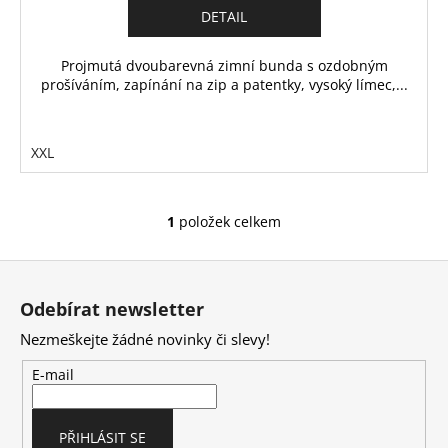
č
DETAIL
u
j
Projmutá dvoubarevná zimní bunda s ozdobným
e
prošíváním, zapínání na zip a patentky, vysoký límec,...
m
e
XXL
1
položek celkem
O
v
Z
l
á
á
Odebírat newsletter
d
p
a
Nezmeškejte žádné novinky či slevy!
a
c
t
E-mail
í
í
p
r
PŘIHLÁSIT SE