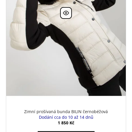
ů
k
a
t
j
ů
í
t
?
HLEDAT
D
o
p
Zimní prošívaná bunda BILIN černobéžová
o
Dodání cca do 10 až 14 dnů
r
1 850 Kč
u