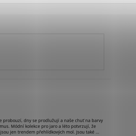
se probouzí, dny se prodlužují a naše chuť na barvy
mus. Módní kolekce pro jaro a léto potvrzují, že
sou jen trendem přehlídkových mol. Jsou také ...