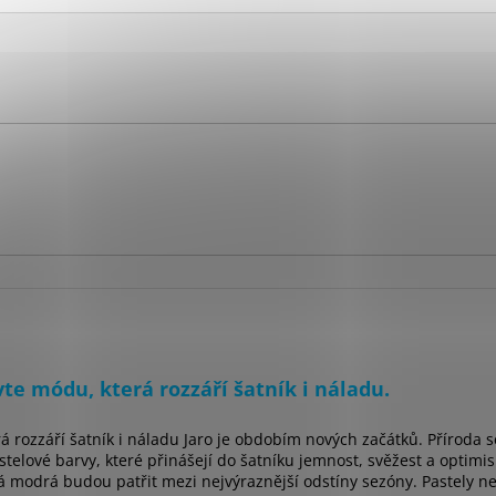
te módu, která rozzáří šatník i náladu.
á rozzáří šatník i náladu Jaro je obdobím nových začátků. Příroda 
telové barvy, které přinášejí do šatníku jemnost, svěžest a optimis
 modrá budou patřit mezi nejvýraznější odstíny sezóny. Pastely nej