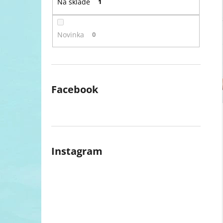
Na skladě
1
l
Novinka
0
Facebook
Instagram