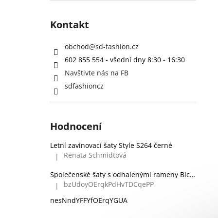
Kontakt
obchod
@
sd-fashion.cz
602 855 554 - všední dny 8:30 - 16:30
Navštivte nás na FB
sdfashioncz
Hodnocení
Letní zavinovací šaty Style S264 černé
Renata Schmidtová
|
Hodnocení produktu je 5 z 5 hvězdiček.
Společenské šaty s odhalenými rameny Bicotone 336 zelené
bzUdoyOErqkPdHvTDCqePP
|
Hodnocení produktu je 5 z 5 hvězdiček.
nesNndYFFYfOErqYGUA