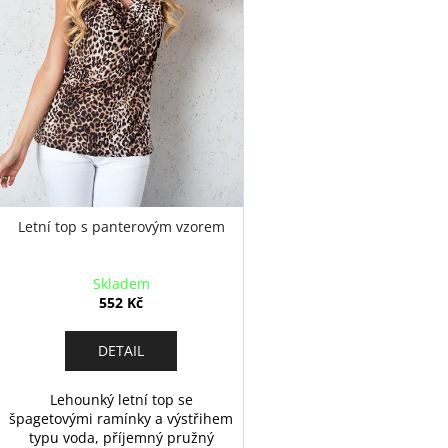
u
o
k
d
t
u
ů
k
t
ů
Letní top s panterovým vzorem
Skladem
552 Kč
DETAIL
Lehounký letní top se
špagetovými ramínky a výstřihem
typu voda, příjemný pružný