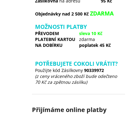
Zásilkovna
na adresu
95 Kč
ZDARMA
Objednávky nad 2 500 Kč
MOŽNOSTI PLATBY
PŘEVODEM
sleva 10 Kč
PLATEBNÍ KARTOU
zdarma
NA DOBÍRKU
poplatek 45 Kč
POTŘEBUJETE COKOLI VRÁTIT?
Použijte kód Zásilkovny
90339972
(z ceny vráceného zboží bude odečteno
70 Kč za zpětnou zásilku)
Přijímáme online platby