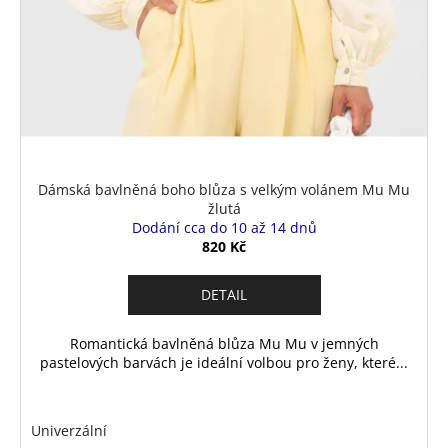
č
u
j
e
m
e
Dámská bavlněná boho blůza s velkým volánem Mu Mu
žlutá
Dodání cca do 10 až 14 dnů
820 Kč
DETAIL
Romantická bavlněná blůza Mu Mu v jemných
pastelových barvách je ideální volbou pro ženy, které...
Univerzální