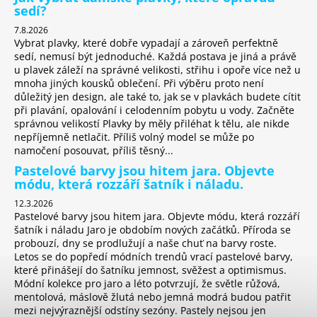
s
sedí?
u
7.8.2026
Vybrat plavky, které dobře vypadají a zároveň perfektně
sedí, nemusí být jednoduché. Každá postava je jiná a právě
u plavek záleží na správné velikosti, střihu i opoře více než u
mnoha jiných kousků oblečení. Při výběru proto není
důležitý jen design, ale také to, jak se v plavkách budete cítit
při plavání, opalování i celodenním pobytu u vody. Začněte
správnou velikostí Plavky by měly přiléhat k tělu, ale nikde
nepříjemně netlačit. Příliš volný model se může po
namočení posouvat, příliš těsný...
Pastelové barvy jsou hitem jara. Objevte
módu, která rozzáří šatník i náladu.
12.3.2026
Pastelové barvy jsou hitem jara. Objevte módu, která rozzáří
šatník i náladu Jaro je obdobím nových začátků. Příroda se
probouzí, dny se prodlužují a naše chuť na barvy roste.
Letos se do popředí módních trendů vrací pastelové barvy,
které přinášejí do šatníku jemnost, svěžest a optimismus.
Módní kolekce pro jaro a léto potvrzují, že světle růžová,
mentolová, máslově žlutá nebo jemná modrá budou patřit
mezi nejvýraznější odstíny sezóny. Pastely nejsou jen