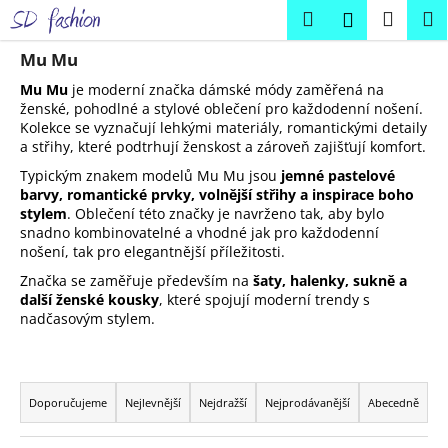
K
Přejít
Hledat
Náku
M
Přihlášení
na
o
obsah
Zpět
Zpět
košík
š
Mu Mu
í
Mu Mu
je moderní značka dámské módy zaměřená na
C
k
ženské, pohodlné a stylové oblečení pro každodenní nošení.
Kolekce se vyznačují lehkými materiály, romantickými detaily
o
a střihy, které podtrhují ženskost a zároveň zajišťují komfort.
p
Typickým znakem modelů Mu Mu jsou
jemné pastelové
o
barvy, romantické prvky, volnější střihy a inspirace boho
t
stylem
. Oblečení této značky je navrženo tak, aby bylo
ř
snadno kombinovatelné a vhodné jak pro každodenní
nošení, tak pro elegantnější příležitosti.
e
Značka se zaměřuje především na
šaty, halenky, sukně a
b
další ženské kousky
, které spojují moderní trendy s
u
nadčasovým stylem.
j
e
Ř
t
a
Doporučujeme
Nejlevnější
Nejdražší
Nejprodávanější
Abecedně
e
z
n