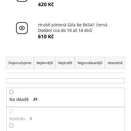
420 Kč
a
j
í
Hrubě pletená šála Be BK041 černá
t
Dodání cca do 10 až 14 dnů
?
610 Kč
Ř
a
Doporučujeme
Nejlevnější
Nejdražší
Nejprodávanější
Abecedně
HLEDAT
z
e
n
í
D
o
Na skladě
21
p
p
r
o
o
r
Novinka
0
d
u