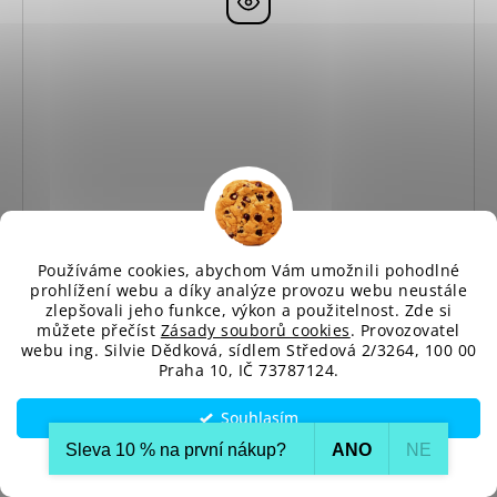
Používáme cookies, abychom Vám umožnili pohodlné
prohlížení webu a díky analýze provozu webu neustále
zlepšovali jeho funkce, výkon a použitelnost. Zde si
můžete přečíst
Zásady souborů cookies
. Provozovatel
webu ing. Silvie Dědková, sídlem Středová 2/3264, 100 00
Praha 10, IČ 73787124.
Pletená dlouhá šála MOE M896 šedá
Dodání cca do 10 až 14 dnů
950 Kč
Souhlasím
Sleva 10 % na první nákup?​
ANO
NE
Nastavení
DETAIL