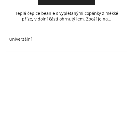
Teplá čepice beanie s vyplétanými copánky z měkké
příze, v dolní části ohrnutý lem. Zboží je na...
Univerzální