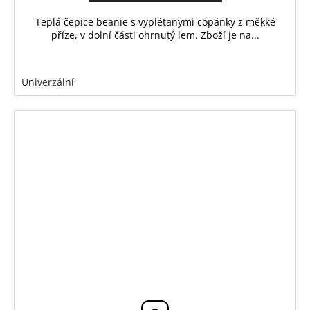
Teplá čepice beanie s vyplétanými copánky z měkké
příze, v dolní části ohrnutý lem. Zboží je na...
Univerzální