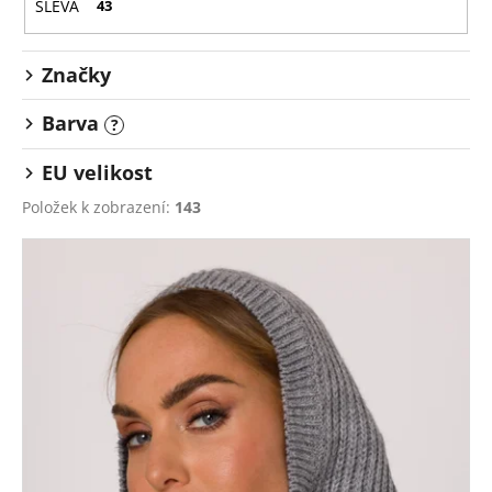
u
č
SLEVA
43
u
k
j
t
Značky
e
ů
m
Barva
e
?
EU velikost
Položek k zobrazení:
143
V
ý
p
i
s
p
r
o
d