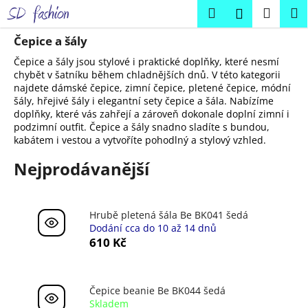
K
Přejít
Hledat
Náku
M
Přihlášení
na
o
obsah
Zpět
Zpět
košík
š
Čepice a šály
í
Čepice a šály jsou stylové i praktické doplňky, které nesmí
C
k
chybět v šatníku během chladnějších dnů. V této kategorii
najdete dámské čepice, zimní čepice, pletené čepice, módní
o
šály, hřejivé šály i elegantní sety čepice a šála. Nabízíme
p
doplňky, které vás zahřejí a zároveň dokonale doplní zimní i
o
podzimní outfit. Čepice a šály snadno sladíte s bundou,
kabátem i vestou a vytvoříte pohodlný a stylový vzhled.
t
ř
Nejprodávanější
e
b
u
Hrubě pletená šála Be BK041 šedá
Dodání cca do 10 až 14 dnů
j
610 Kč
e
t
e
Čepice beanie Be BK044 šedá
n
Skladem