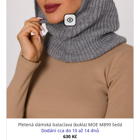
u
k
t
ů
Pletená dámská balaclava (kukla) MOE M899 šedá
Dodání cca do 10 až 14 dnů
630 Kč