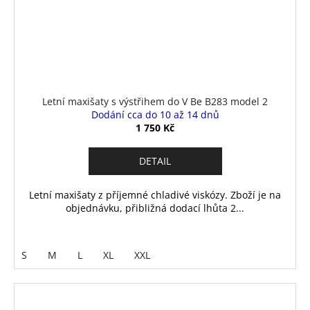
Letní maxišaty s výstřihem do V Be B283 model 2
Dodání cca do 10 až 14 dnů
1 750 Kč
DETAIL
Letní maxišaty z příjemné chladivé viskózy. Zboží je na
objednávku, přibližná dodací lhůta 2...
S
M
L
XL
XXL