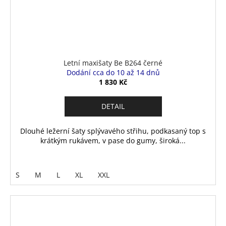
Letní maxišaty Be B264 černé
Dodání cca do 10 až 14 dnů
1 830 Kč
DETAIL
Dlouhé ležerní šaty splývavého střihu, podkasaný top s
krátkým rukávem, v pase do gumy, široká...
S
M
L
XL
XXL