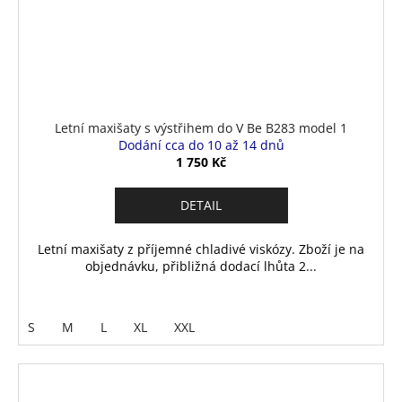
Letní maxišaty s výstřihem do V Be B283 model 1
Dodání cca do 10 až 14 dnů
1 750 Kč
DETAIL
Letní maxišaty z příjemné chladivé viskózy. Zboží je na
objednávku, přibližná dodací lhůta 2...
S
M
L
XL
XXL