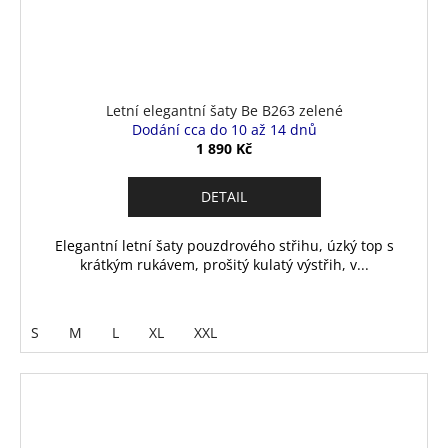
Letní elegantní šaty Be B263 zelené
Dodání cca do 10 až 14 dnů
1 890 Kč
DETAIL
Elegantní letní šaty pouzdrového střihu, úzký top s
krátkým rukávem, prošitý kulatý výstřih, v...
S
M
L
XL
XXL