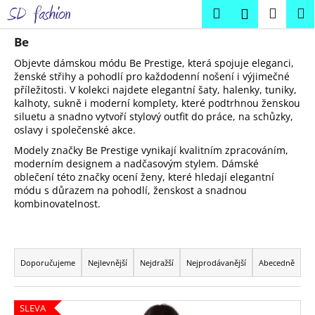
K
Přejít
Hledat
Náku
M
Přihlášení
na
o
obsah
Zpět
Zpět
košík
š
Be
í
Objevte dámskou módu Be Prestige, která spojuje eleganci,
C
k
ženské střihy a pohodlí pro každodenní nošení i výjimečné
příležitosti. V kolekci najdete elegantní šaty, halenky, tuniky,
o
kalhoty, sukně i moderní komplety, které podtrhnou ženskou
p
siluetu a snadno vytvoří stylový outfit do práce, na schůzky,
o
oslavy i společenské akce.
t
Modely značky Be Prestige vynikají kvalitním zpracováním,
ř
moderním designem a nadčasovým stylem. Dámské
oblečení této značky ocení ženy, které hledají elegantní
e
módu s důrazem na pohodlí, ženskost a snadnou
b
kombinovatelnost.
u
j
Ř
e
a
Doporučujeme
Nejlevnější
Nejdražší
Nejprodávanější
Abecedně
t
z
e
e
V
SLEVA
n