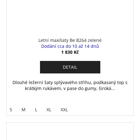
Letní maxišaty Be B264 zelené
Dodání cca do 10 až 14 dnů
1 830 Kč
DETAIL
Dlouhé ležerní šaty splývavého střihu, podkasaný top s
krátkým rukávem, v pase do gumy, široká...
S
M
L
XL
XXL