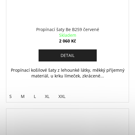
Propínací šaty Be B259 červené
Skladem
2 060 Kč
DETAIL
Propínací košilové šaty z lehounké látky, měkký příjemný
materiál, u krku límeček, zkrácené...
S
M
L
XL
XXL