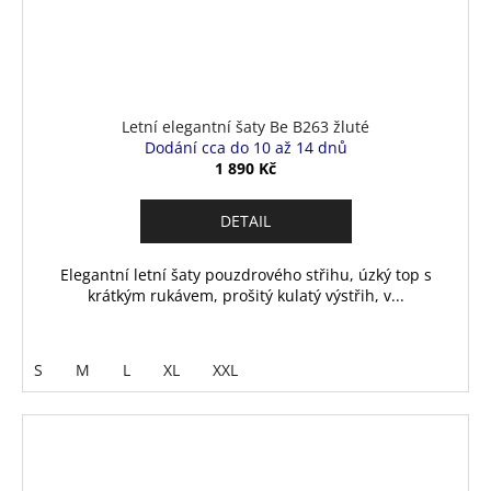
Letní elegantní šaty Be B263 žluté
Dodání cca do 10 až 14 dnů
1 890 Kč
DETAIL
Elegantní letní šaty pouzdrového střihu, úzký top s
krátkým rukávem, prošitý kulatý výstřih, v...
S
M
L
XL
XXL