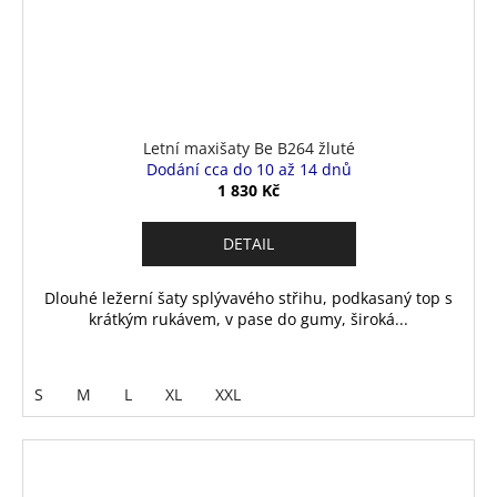
Letní maxišaty Be B264 žluté
Dodání cca do 10 až 14 dnů
1 830 Kč
DETAIL
Dlouhé ležerní šaty splývavého střihu, podkasaný top s
krátkým rukávem, v pase do gumy, široká...
S
M
L
XL
XXL