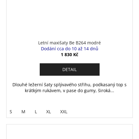
Letní maxišaty Be B264 modré
Dodání cca do 10 až 14 dnů
1 830 Kč
DETAIL
Dlouhé ležerní šaty splývavého střihu, podkasaný top s
krátkým rukávem, v pase do gumy, široká...
S
M
L
XL
XXL