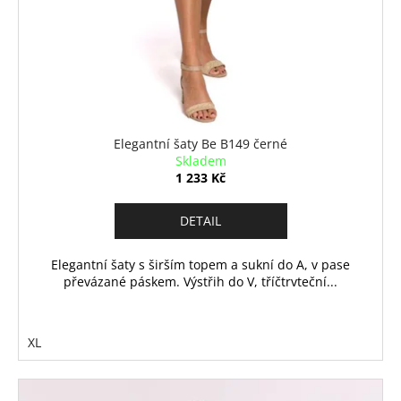
č
u
j
e
m
e
Elegantní šaty Be B149 černé
Skladem
1 233 Kč
DETAIL
Elegantní šaty s širším topem a sukní do A, v pase
převázané páskem. Výstřih do V, tříčtrvteční...
XL