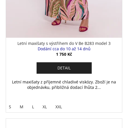
Letní maxišaty s výstřihem do V Be B283 model 3
Dodání cca do 10 až 14 dnů
1 750 Kč
DETAIL
Letní maxišaty z příjemné chladivé viskózy. Zboží je na
objednávku, přibližná dodací lhůta 2...
S
M
L
XL
XXL