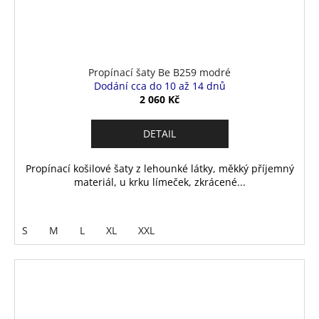
Propínací šaty Be B259 modré
Dodání cca do 10 až 14 dnů
2 060 Kč
DETAIL
Propínací košilové šaty z lehounké látky, měkký příjemný
materiál, u krku límeček, zkrácené...
S
M
L
XL
XXL