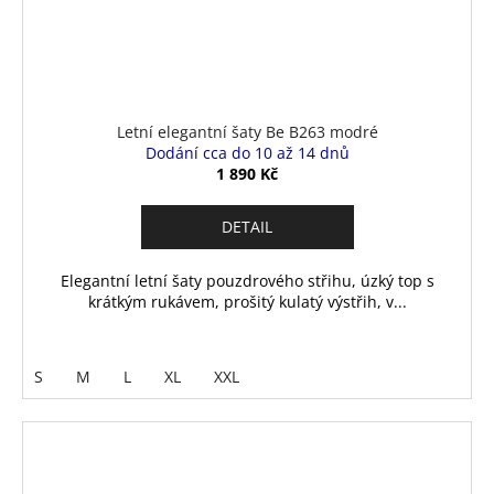
Letní elegantní šaty Be B263 modré
Dodání cca do 10 až 14 dnů
1 890 Kč
DETAIL
Elegantní letní šaty pouzdrového střihu, úzký top s
krátkým rukávem, prošitý kulatý výstřih, v...
S
M
L
XL
XXL