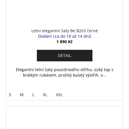
Letní elegantní šaty Be B263 černé
Dodání cca do 10 až 14 dnů
1 890 Kč
DETAIL
Elegantní letní šaty pouzdrového střihu, úzký top s
krátkým rukávem, prošitý kulatý výstřih, v...
S
M
L
XL
XXL