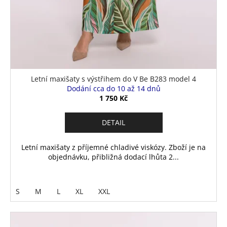
Letní maxišaty s výstřihem do V Be B283 model 4
Dodání cca do 10 až 14 dnů
1 750 Kč
DETAIL
Letní maxišaty z příjemné chladivé viskózy. Zboží je na
objednávku, přibližná dodací lhůta 2...
S
M
L
XL
XXL