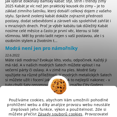
Jak vybrat dokonalý dámský kabát: styl, střih i trendy zimy
2025 Kabát je víc než jen praktický kousek do zimy – je to
základ zimního šatníku, který dotváří celkový dojem z vašeho
stylu. Správně zvolený kabát dokáže zvýraznit přednosti
postavy, dodat sebevědomí a zároveň vás spolehlivě zahřát i
v mrazivých dnech. Proč je výběr kabátu tak důležitý Kabát
nosíme celé měsíce a často je první věc, kterou si lidé
všimnou. Měl by proto ladit nejen s vaší postavou, ale i s
osobním stylem a životním t...
Modrá není jen pro námořníky
22.6.2022
Máte rádi modrou? Evokuje léto, vodu, odpočinek. Každý ji
má rád. A v našich modrých šatech můžete vplout i na
večerní párty či oslavy. A v zimě na ples. Modré šaty
využijete na různé příležitosti. V modrých metalických šatech
si můžete užít i focení jako hvězda. A to nejlepší nakonec - v
tuto chvíli šaty renomované anglické značky City Godess
koupíte za pouhých 225 Kč! ...
Používáme cookies, abychom Vám umožnili pohodlné
prohlížení webu a díky analýze provozu webu neustále
zlepšovali jeho funkce, výkon a použitelnost. Zde si
sd
můžete přečíst
Zásady souborů cookies
. Provozovatel