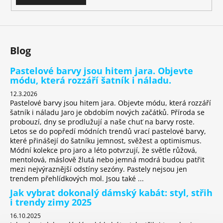
k
y
v
ý
Blog
p
i
Pastelové barvy jsou hitem jara. Objevte
s
módu, která rozzáří šatník i náladu.
u
12.3.2026
Pastelové barvy jsou hitem jara. Objevte módu, která rozzáří
šatník i náladu Jaro je obdobím nových začátků. Příroda se
probouzí, dny se prodlužují a naše chuť na barvy roste.
Letos se do popředí módních trendů vrací pastelové barvy,
které přinášejí do šatníku jemnost, svěžest a optimismus.
Módní kolekce pro jaro a léto potvrzují, že světle růžová,
mentolová, máslově žlutá nebo jemná modrá budou patřit
mezi nejvýraznější odstíny sezóny. Pastely nejsou jen
trendem přehlídkových mol. Jsou také ...
Jak vybrat dokonalý dámský kabát: styl, střih
i trendy zimy 2025
16.10.2025