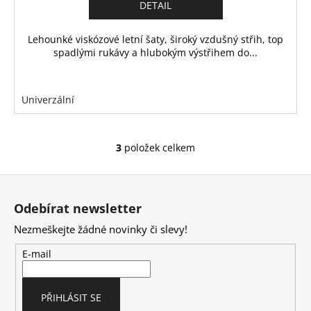
DETAIL
Lehounké viskózové letní šaty, široký vzdušný střih, top
spadlými rukávy a hlubokým výstřihem do...
Univerzální
3
položek celkem
O
v
Z
l
á
á
Odebírat newsletter
d
p
a
Nezmeškejte žádné novinky či slevy!
a
c
t
E-mail
í
í
p
r
PŘIHLÁSIT SE
v