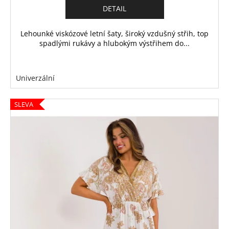
č
DETAIL
u
j
Lehounké viskózové letní šaty, široký vzdušný střih, top
e
spadlými rukávy a hlubokým výstřihem do...
m
e
Univerzální
SLEVA