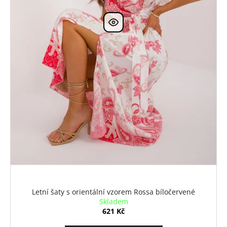
ů
k
a
t
j
ů
í
t
?
HLEDAT
D
o
p
Letní šaty s orientální vzorem Rossa bíločervené
o
Skladem
r
621 Kč
u