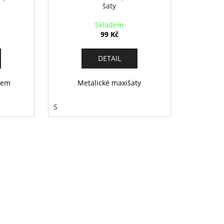
šaty
Skladem
99 Kč
DETAIL
nkem
Metalické maxišaty
S