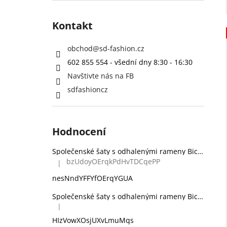
Kontakt
obchod
@
sd-fashion.cz
602 855 554 - všední dny 8:30 - 16:30
Navštivte nás na FB
sdfashioncz
Hodnocení
Společenské šaty s odhalenými rameny Bicotone 336 zelené
bzUdoyOErqkPdHvTDCqePP
|
Hodnocení produktu je 5 z 5 hvězdiček.
nesNndYFFYfOErqYGUA
Společenské šaty s odhalenými rameny Bicotone 336 černé
|
Hodnocení produktu je 5 z 5 hvězdiček.
HIzVowXOsjUXvLmuMqs