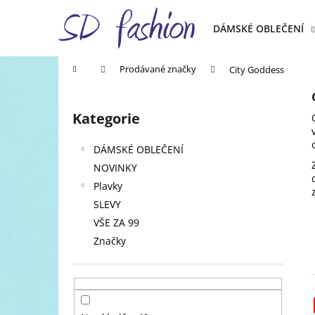
K
Přejít
na
o
DÁMSKÉ OBLEČENÍ
obsah
Zpět
Zpět
š
do
do
í
Domů
Prodávané značky
City Goddess
k
obchodu
obchodu
P
o
Kategorie
Přeskočit
s
kategorie
t
DÁMSKÉ OBLEČENÍ
r
NOVINKY
a
Plavky
n
SLEVY
n
VŠE ZA 99
í
Značky
p
a
n
e