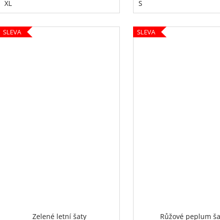
XL
S
SLEVA
SLEVA
Zelené letní šaty
Růžové peplum ša