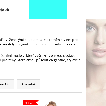
Hledat
Přihlášení
Nákupní
je objednávka
Věrnostní slevy
Obchodní podmínky
košík
třihy, ženskými siluetami a moderním stylem pro
vé modely, elegantní midi i dlouhé šaty a trendy
.
 módními modely, které zvýrazní ženskou postavu a
pro ženy, které chtějí působit elegantně, stylově a
vanější
Abecedně
SLEVA