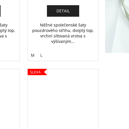
DETAIL
šaty
Něžné společenské šaty
itý top,
pouzdrového střihu, dvojitý top,
va s
vrchní síťovaná vrstva s
výšívaným...
M
L
SLEVA