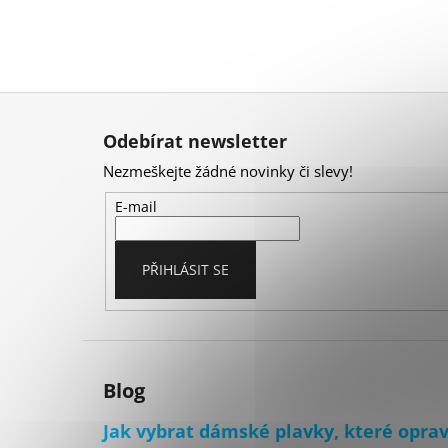
Z
á
Odebírat newsletter
p
Nezmeškejte žádné novinky či slevy!
a
t
E-mail
í
PŘIHLÁSIT SE
Blog
Jak vybrat dámské plavky, které opra