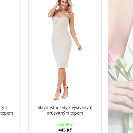
ty s
Slavnostní šaty s vyšívaným
 topem
průsvitným topem
Skladem
445 Kč