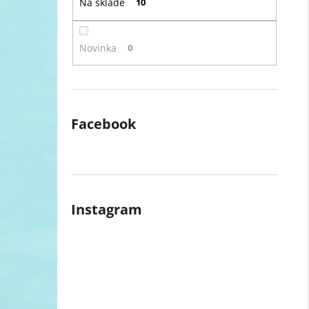
Na skladě
10
l
Novinka
0
Facebook
Instagram