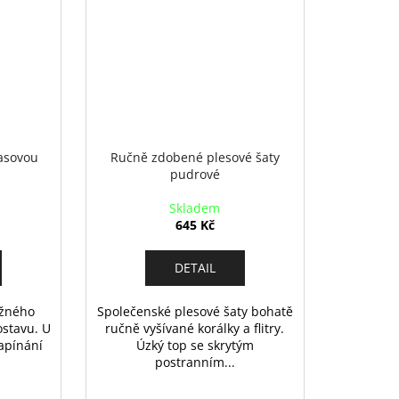
rasovou
Ručně zdobené plesové šaty
pudrové
Skladem
645 Kč
DETAIL
užného
Společenské plesové šaty bohatě
ostavu. U
ručně vyšívané korálky a flitry.
apínání
Úzký top se skrytým
postranním...