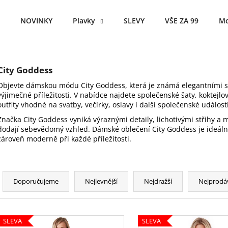
NOVINKY
Plavky
SLEVY
VŠE ZA 99
Mo
Co potřebujete najít?
City Goddess
Objevte dámskou módu City Goddess, která je známá elegantními s
HLEDAT
výjimečné příležitosti. V nabídce najdete společenské šaty, koktejlo
outfity vhodné na svatby, večírky, oslavy i další společenské události
Značka City Goddess vyniká výraznými detaily, lichotivými střihy a
dodají sebevědomý vzhled. Dámské oblečení City Goddess je ideální 
Doporučujeme
zároveň moderně při každé příležitosti.
Ř
a
Doporučujeme
Nejlevnější
Nejdražší
Nejprodá
z
e
V
n
SLEVA
SLEVA
ý