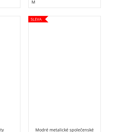
M
SLEVA
ty
Modré metalické společenské