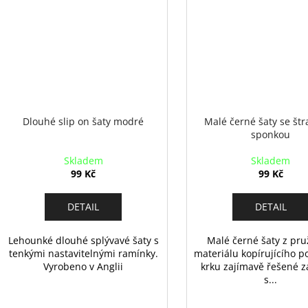
Dlouhé slip on šaty modré
Malé černé šaty se št
sponkou
Skladem
Skladem
99 Kč
99 Kč
DETAIL
DETAIL
Lehounké dlouhé splývavé šaty s
Malé černé šaty z pr
tenkými nastavitelnými ramínky.
materiálu kopírujícího p
Vyrobeno v Anglii
krku zajímavě řešené z
s...