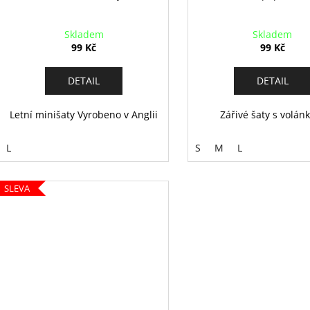
Skladem
Skladem
99 Kč
99 Kč
DETAIL
DETAIL
Letní minišaty Vyrobeno v Anglii
Zářivé šaty s volá
L
S
M
L
SLEVA