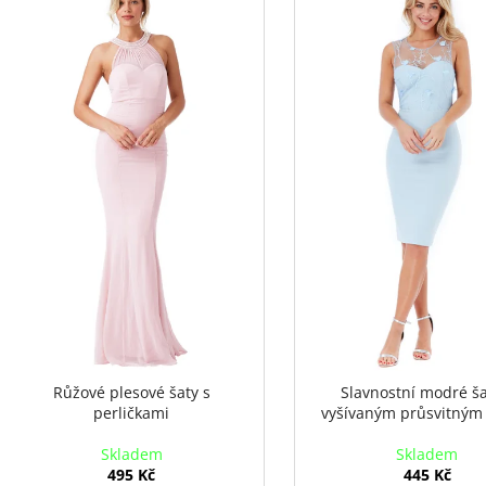
í
p
p
i
r
s
o
p
d
r
u
o
k
d
t
u
ů
k
t
ů
Růžové plesové šaty s
Slavnostní modré ša
perličkami
vyšívaným průsvitným
Skladem
Skladem
495 Kč
445 Kč