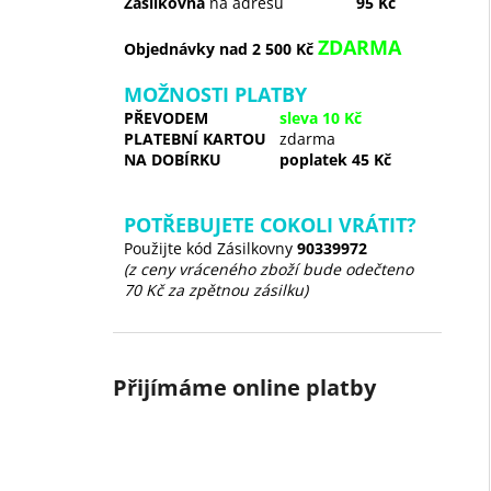
Zásilkovna
na adresu
95 Kč
ZDARMA
Objednávky nad 2 500 Kč
MOŽNOSTI PLATBY
PŘEVODEM
sleva 10 Kč
PLATEBNÍ KARTOU
zdarma
NA DOBÍRKU
poplatek 45 Kč
POTŘEBUJETE COKOLI VRÁTIT?
Použijte kód Zásilkovny
90339972
(z ceny vráceného zboží bude odečteno
70 Kč za zpětnou zásilku)
Přijímáme online platby