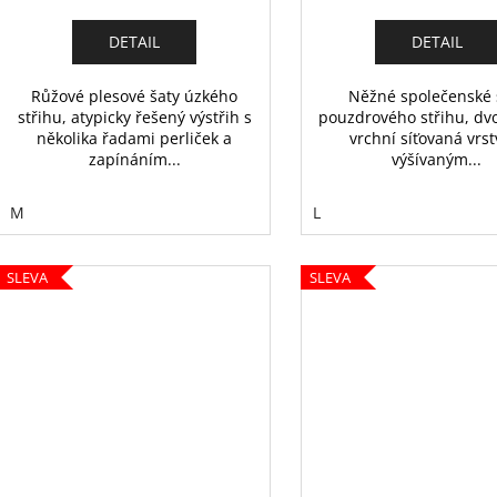
DETAIL
DETAIL
Růžové plesové šaty úzkého
Něžné společenské 
střihu, atypicky řešený výstřih s
pouzdrového střihu, dvoj
několika řadami perliček a
vrchní síťovaná vrst
zapínáním...
výšívaným...
M
L
SLEVA
SLEVA