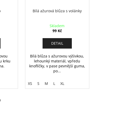
p
Bílá ažurová blůza s volánky
Skladem
99 Kč
DETAIL
rovou
Bílá blůza s ažurovou výšivkou,
u krku
lehounký materiál, vpředu
ma.
knoflíčky, v pase pevnější guma,
po...
XS
S
M
L
XL
m