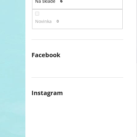
Na skladě
6
l
Novinka
0
Facebook
Instagram