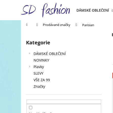
K
Přejít
na
o
DÁMSKÉ OBLEČENÍ
obsah
Zpět
Zpět
š
do
do
í
Domů
Prodávané značky
Parisian
k
obchodu
obchodu
P
o
Kategorie
Přeskočit
s
kategorie
t
DÁMSKÉ OBLEČENÍ
r
NOVINKY
a
Plavky
n
SLEVY
n
VŠE ZA 99
í
Značky
p
a
n
e