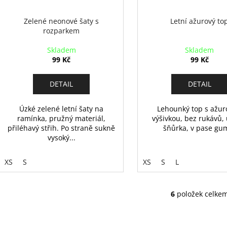
Zelené neonové šaty s
Letní ažurový to
rozparkem
Skladem
Skladem
99 Kč
99 Kč
DETAIL
DETAIL
Úzké zelené letní šaty na
Lehounký top s ažu
ramínka, pružný materiál,
výšivkou, bez rukávů, 
přiléhavý střih. Po straně sukně
šňůrka, v pase gu
vysoký...
XS
S
XS
S
L
6
položek celke
O
v
l