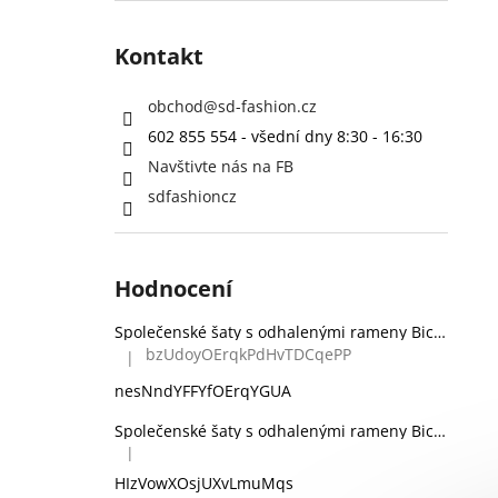
Kontakt
obchod
@
sd-fashion.cz
602 855 554 - všední dny 8:30 - 16:30
Navštivte nás na FB
sdfashioncz
Hodnocení
Společenské šaty s odhalenými rameny Bicotone 336 zelené
bzUdoyOErqkPdHvTDCqePP
|
Hodnocení produktu je 5 z 5 hvězdiček.
nesNndYFFYfOErqYGUA
Společenské šaty s odhalenými rameny Bicotone 336 černé
|
Hodnocení produktu je 5 z 5 hvězdiček.
HIzVowXOsjUXvLmuMqs