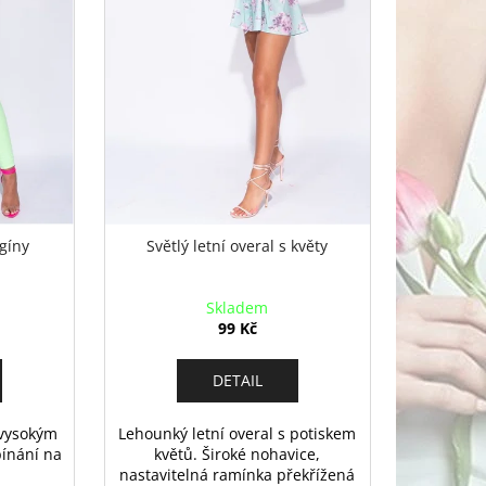
gíny
Světlý letní overal s květy
Skladem
99 Kč
DETAIL
 vysokým
Lehounký letní overal s potiskem
ínání na
květů. Široké nohavice,
nastavitelná ramínka překřížená