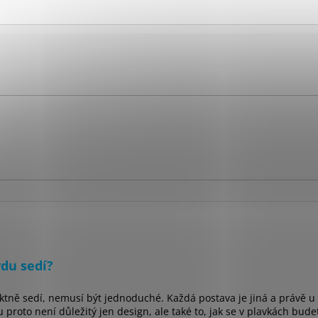
vdu sedí?
ktně sedí, nemusí být jednoduché. Každá postava je jiná a právě u p
proto není důležitý jen design, ale také to, jak se v plavkách bude