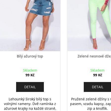
u
o
k
d
t
u
ů
k
t
ů
Bílý ažurový top
Zelené neonové dže
Skladem
Skladem
99 Kč
99 Kč
DETAIL
DETAIL
Lehounký široký bílý top s
Pružené zelené džíny s
volnými rameny. Dvě ramínka z
pasem, vzadu kapsy, zap
ažurové krajky na každé straně,
zip a knoflík.