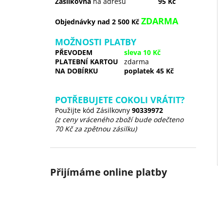
Zásilkovna
na adresu
95 Kč
ZDARMA
Objednávky nad 2 500 Kč
MOŽNOSTI PLATBY
PŘEVODEM
sleva 10 Kč
PLATEBNÍ KARTOU
zdarma
NA DOBÍRKU
poplatek 45 Kč
POTŘEBUJETE COKOLI VRÁTIT?
Použijte kód Zásilkovny
90339972
(z ceny vráceného zboží bude odečteno
70 Kč za zpětnou zásilku)
Přijímáme online platby