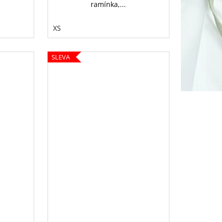
ramínka,...
XS
SLEVA