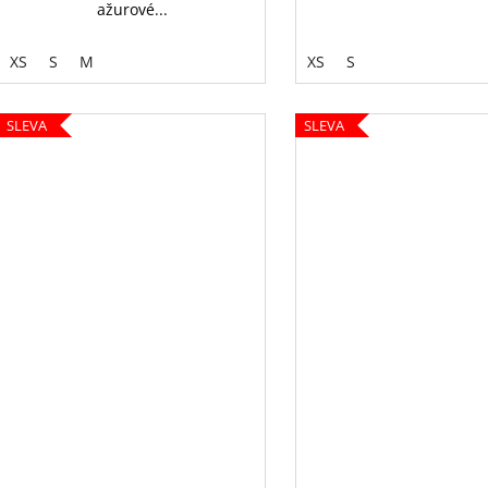
ažurové...
XS
S
M
XS
S
SLEVA
SLEVA