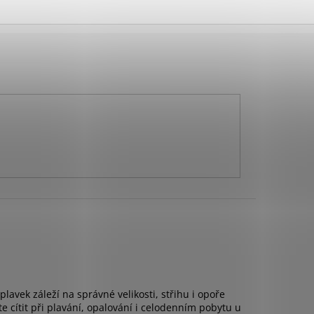
lavek záleží na správné velikosti, střihu i opoře
te cítit při plavání, opalování i celodenním pobytu u