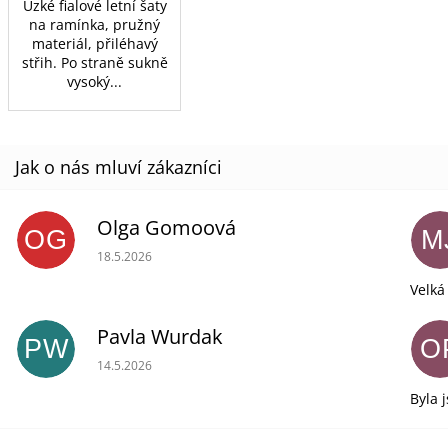
Úzké fialové letní šaty
na ramínka, pružný
materiál, přiléhavý
střih. Po straně sukně
vysoký...
Olga Gomoová
OG
M
Hodnocení obchodu je 5 z 5 hvězdiček.
18.5.2026
Velká
Pavla Wurdak
PW
O
Hodnocení obchodu je 5 z 5 hvězdiček.
14.5.2026
Byla 