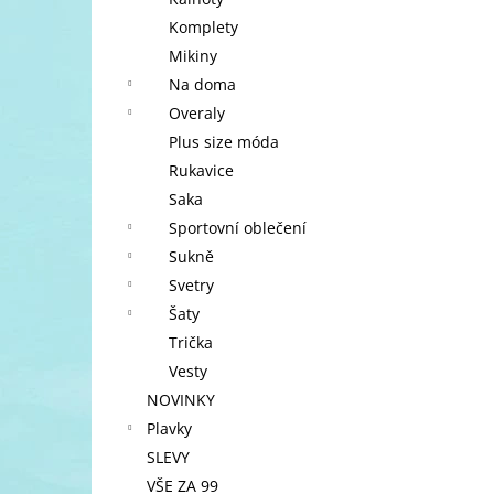
l
Komplety
Mikiny
Na doma
Overaly
Plus size móda
Rukavice
Saka
Sportovní oblečení
Sukně
Svetry
Šaty
Trička
Vesty
NOVINKY
Plavky
SLEVY
VŠE ZA 99