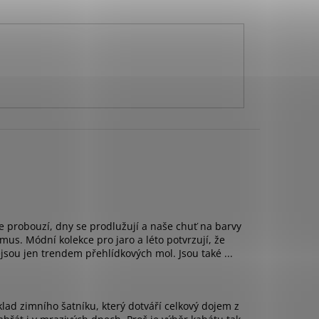
se probouzí, dny se prodlužují a naše chuť na barvy
mus. Módní kolekce pro jaro a léto potvrzují, že
sou jen trendem přehlídkových mol. Jsou také ...
áklad zimního šatníku, který dotváří celkový dojem z