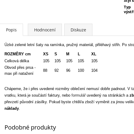
Styl 
Typ
výstř
Popis
Hodnocení
Diskuze
Úzké zelené letní šaty na ramínka, pružný materiál, přiléhavý střih. Po s
ROZMĚRY cm
XS
S
M
L
XL
Celková délka
105
105
105
105
105
Obvod přes prsa -
88
92
96
100
104
max při natažení
Chápeme, že i přes uvedené rozměry oblečení nemusí dobře padnout. V ta
vratku, která je součástí faktury, nebo
formulář
uvedený na stránkách a
zb
převzetí původní zásilky. Pokud byste chtěl/a zboží vyměnit za jinou veli
náklady
.