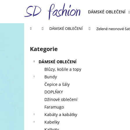
K
Přejít
na
o
DÁMSKÉ OBLEČENÍ
obsah
Zpět
Zpět
š
do
do
í
Domů
DÁMSKÉ OBLEČENÍ
Zelené neonové ša
k
obchodu
obchodu
P
o
Kategorie
Přeskočit
s
kategorie
t
DÁMSKÉ OBLEČENÍ
r
Blůzy, košile a topy
a
Bundy
n
Čepice a šály
n
DOPLŇKY
í
Džínové oblečení
p
Faramugo
a
Kabáty a kabátky
n
Kabelky
e
Kalhoty