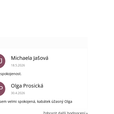
Michaela Jašová
J
Hodnocení obchodu je 5 z 5 hvězdiček.
18.5.2026
 spokojenost.
Olga Prosická
P
Hodnocení obchodu je 5 z 5 hvězdiček.
30.4.2026
jsem velmi spokojená, kabátek úžasný Olga
Zobrazit další hodnocení