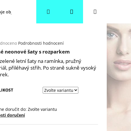
Hledat
Přihlášení
Nákupní
je objednávka
Věrnostní slevy
Obchodní podmínky
košík
rné
dnoceno
Podrobnosti hodnocení
cení
né neonové šaty s rozparkem
ktu
zelené letní šaty na ramínka, pružný
iál, přiléhavý střih. Po straně sukně vysoký
rek.
ček.
LIKOST
e doručit do:
Zvolte variantu
sti doručení