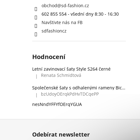
obchod
@
sd-fashion.cz
602 855 554 - všední dny 8:30 - 16:30
Navštivte nás na FB
sdfashioncz
Hodnocení
Letní zavinovací šaty Style S264 černé
Renata Schmidtová
|
Hodnocení produktu je 5 z 5 hvězdiček.
Společenské šaty s odhalenými rameny Bicotone 336 zelené
bzUdoyOErqkPdHvTDCqePP
|
Hodnocení produktu je 5 z 5 hvězdiček.
nesNndYFFYfOErqYGUA
Z
á
Odebírat newsletter
p