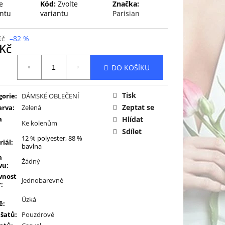
e
Kód:
Zvolte
Značka:
antu
variantu
Parisian
Kč
–82 %
 Kč
ná
DO KOŠÍKU
:
Tisk
gorie
:
DÁMSKÉ OBLEČENÍ
Zeptat se
arva
:
Zelená
a
Hlídat
Ke kolenům
Sdílet
12 % polyester, 88 %
riál
:
bavlna
a
Žádný
vu
:
vnost
Jednobarevné
r
:
Úzká
ě
:
 šatů
:
Pouzdrové