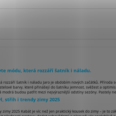
te módu, která rozzáří šatník i náladu.
á rozzáří šatník i náladu Jaro je obdobím nových začátků. Příroda 
telové barvy, které přinášejí do šatníku jemnost, svěžest a optimis
 modrá budou patřit mezi nejvýraznější odstíny sezóny. Pastely nej
, střih i trendy zimy 2025
dy zimy 2025 Kabát je víc než jen praktický kousek do zimy – je to z