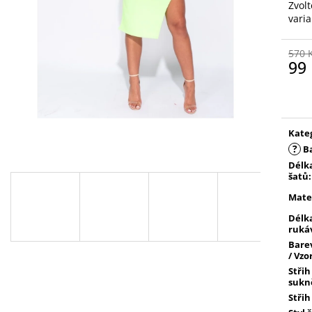
Zvolt
vari
570 
99
Měr
cena
Kate
?
B
Délk
šatů
:
Mate
Délk
ruká
Bare
/ Vzo
Střih
sukn
Střih