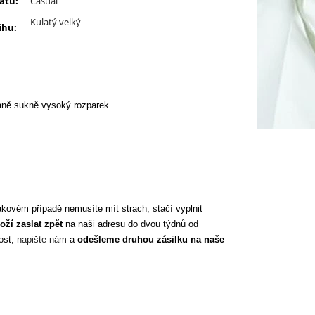
šatů
:
Casual
Kulatý velký
ihu
:
traně sukně vysoký rozparek.
kovém případě nemusíte mít strach, stačí vyplnit
oží zaslat zpět
na naši adresu do dvou týdnů od
kost,
napište nám
a
odešleme druhou zásilku na naše