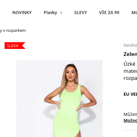
NOVINKY
Plavky
SLEVY
VŠE ZA 99
Mo
ty s rozparkem
Co potřebujete najít?
Průmě
Neoho
SLEVA
hodno
Zele
produ
HLEDAT
je
Úzké 
0,0
mater
z
rozpa
5
Doporučujeme
hvězdi
EU VE
Můžem
Možno