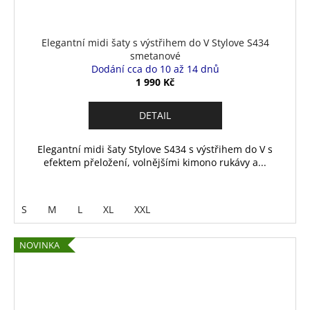
Elegantní midi šaty s výstřihem do V Stylove S434
smetanové
Dodání cca do 10 až 14 dnů
1 990 Kč
DETAIL
Elegantní midi šaty Stylove S434 s výstřihem do V s
efektem přeložení, volnějšími kimono rukávy a...
S
M
L
XL
XXL
NOVINKA