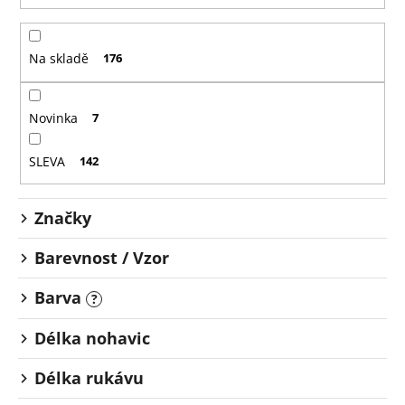
n
í
Na skladě
176
p
r
o
Novinka
7
d
u
SLEVA
142
k
t
Značky
ů
Barevnost / Vzor
Barva
?
Délka nohavic
Délka rukávu