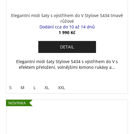
Elegantní midi šaty s výstřihem do V Stylove S434 tmavě
růžové
Dodání cca do 10 až 14 dnů
1 990 Kč
DETAIL
Elegantní midi šaty Stylove S434 s výstřihem do V s
efektem přeložení, volnějšími kimono rukávy a...
S
M
L
XL
XXL
NOVINKA