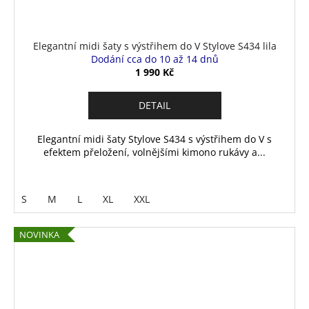
Elegantní midi šaty s výstřihem do V Stylove S434 lila
Dodání cca do 10 až 14 dnů
1 990 Kč
DETAIL
Elegantní midi šaty Stylove S434 s výstřihem do V s
efektem přeložení, volnějšími kimono rukávy a...
S
M
L
XL
XXL
NOVINKA