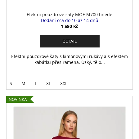
Efektní pouzdrové šaty MOE M700 hnědé
Dodání cca do 10 až 14 dnů
1 580 Kč
DETAIL
Efektní pouzdrové šaty s kimonovými rukávy a s efektem
kabátku přes ramena. Úzký, tělo...
S
M
L
XL
XXL
NOVINKA