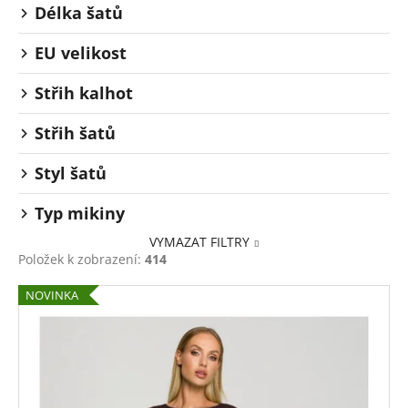
Délka šatů
EU velikost
Střih kalhot
Střih šatů
Styl šatů
Typ mikiny
VYMAZAT FILTRY
Položek k zobrazení:
414
V
NOVINKA
ý
p
i
s