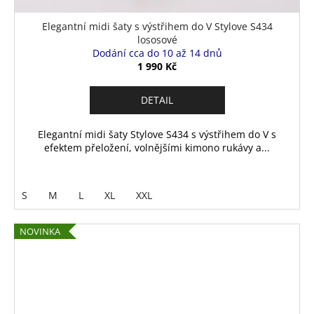
Elegantní midi šaty s výstřihem do V Stylove S434
lososové
Dodání cca do 10 až 14 dnů
1 990 Kč
DETAIL
Elegantní midi šaty Stylove S434 s výstřihem do V s
efektem přeložení, volnějšími kimono rukávy a...
S
M
L
XL
XXL
NOVINKA