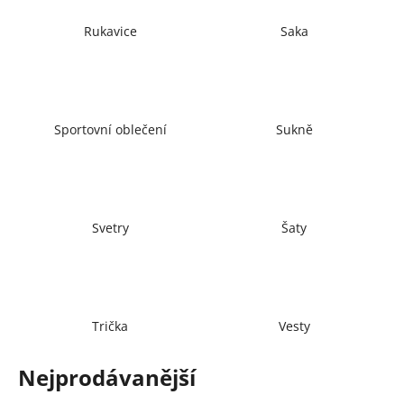
č
u
Rukavice
Saka
j
e
m
e
Sportovní oblečení
Sukně
Svetry
Šaty
Trička
Vesty
Nejprodávanější