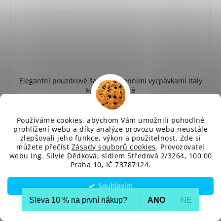
Elegantní pouzdrové šaty s ramenními vycpávkami Italy
Fashion modré
Dodání cca do 10 až 14 dnů
660 Kč
Používáme cookies, abychom Vám umožnili pohodlné
prohlížení webu a díky analýze provozu webu neustále
DETAIL
zlepšovali jeho funkce, výkon a použitelnost. Zde si
můžete přečíst
Zásady souborů cookies
. Provozovatel
webu ing. Silvie Dědková, sídlem Středová 2/3264, 100 00
Elegantní pouzdrové šaty s ramenními vycpávkami,
Praha 10, IČ 73787124.
přiléhavým střihem a délkou ke kolenům. Vhodné...
Souhlasím
Univerzální
Sleva 10 % na první nákup?​
ANO
NE
Nastavení