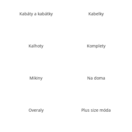
a
j
Kabáty a kabátky
Kabelky
í
t
?
Kalhoty
Komplety
HLEDAT
Mikiny
Na doma
D
o
p
Overaly
Plus size móda
o
r
u