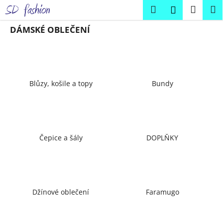
K
Přejít
Hledat
Náku
M
Přihlášení
na
o
obsah
Zpět
Zpět
košík
š
DÁMSKÉ OBLEČENÍ
í
C
k
o
p
Blůzy, košile a topy
Bundy
o
t
ř
e
Čepice a šály
DOPLŇKY
b
u
j
e
Džínové oblečení
Faramugo
t
e
n