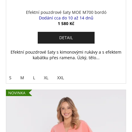
Efektní pouzdrové šaty MOE M700 bordó
Dodání cca do 10 až 14 dnů
1 580 Kč
DETAIL
Efektní pouzdrové šaty s kimonovými rukávy a s efektem
kabátku přes ramena. Úzký, tělo...
S
M
L
XL
XXL
NOVINKA