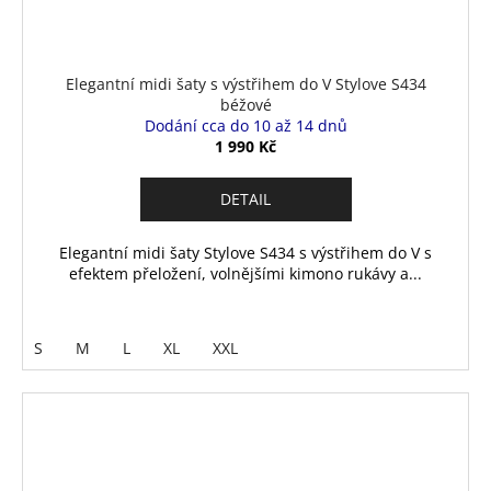
Elegantní midi šaty s výstřihem do V Stylove S434
béžové
Dodání cca do 10 až 14 dnů
1 990 Kč
DETAIL
Elegantní midi šaty Stylove S434 s výstřihem do V s
efektem přeložení, volnějšími kimono rukávy a...
S
M
L
XL
XXL