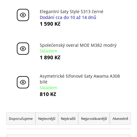
Elegantní šaty Style S313 černé
Dodání cca do 10 až 14 dnů
1 590 Kč
Společenský overal MOE M382 modrý
Skladem
1 890 Kč
Asymetrické šifonové šaty Awama A308
bílé
Skladem
810 Kč
Ř
a
Doporučujeme
Nejlevnější
Nejdražší
Nejprodávanější
Abecedně
z
e