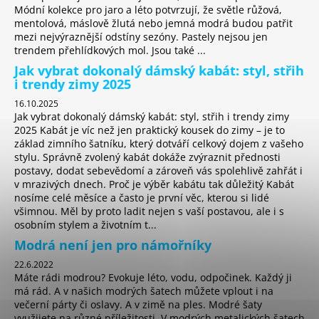
Módní kolekce pro jaro a léto potvrzují, že světle růžová,
mentolová, máslově žlutá nebo jemná modrá budou patřit
mezi nejvýraznější odstíny sezóny. Pastely nejsou jen
trendem přehlídkových mol. Jsou také ...
Jak vybrat dokonalý dámský kabát: styl, střih
i trendy zimy 2025
16.10.2025
Jak vybrat dokonalý dámský kabát: styl, střih i trendy zimy
2025 Kabát je víc než jen praktický kousek do zimy – je to
základ zimního šatníku, který dotváří celkový dojem z vašeho
stylu. Správně zvolený kabát dokáže zvýraznit přednosti
postavy, dodat sebevědomí a zároveň vás spolehlivě zahřát i
v mrazivých dnech. Proč je výběr kabátu tak důležitý Kabát
nosíme celé měsíce a často je první věc, kterou si lidé
všimnou. Měl by proto ladit nejen s vaší postavou, ale i s
osobním stylem a životním t...
Modrá není jen pro námořníky
22.6.2022
Máte rádi modrou? Evokuje léto, vodu, odpočinek. Každý ji
má rád. A v našich modrých šatech můžete vplout i na
večerní párty či oslavy. A v zimě na ples. Modré šaty
využijete na různé příležitosti. V modrých metalických šatech