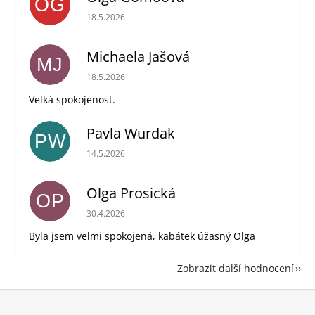
OG
Hodnocení obchodu je 5 z 5 hvězdiček.
18.5.2026
Michaela Jašová
MJ
Hodnocení obchodu je 5 z 5 hvězdiček.
18.5.2026
Velká spokojenost.
Pavla Wurdak
PW
Hodnocení obchodu je 5 z 5 hvězdiček.
14.5.2026
Olga Prosická
OP
Hodnocení obchodu je 5 z 5 hvězdiček.
30.4.2026
Byla jsem velmi spokojená, kabátek úžasný Olga
Zobrazit další hodnocení
Z