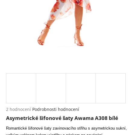
a
j
í
t
?
HLEDAT
D
o
p
Průměrné
2 hodnocení
Podrobnosti hodnocení
hodnocení
o
Asymetrické šifonové šaty Awama A308 bílé
produktu
r
je
u
Romantické šifonové šaty zavinovacího střihu s asymetrickou sukní,
5,0