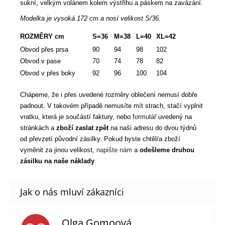
sukní, velkým volánem kolem výstřihu a páskem na zavázání.
Modelka je vysoká 172 cm a nosí velikost S/36.
ROZMĚRY cm
S=36
M=38
L=40
XL=42
Obvod přes prsa
90
94
98
102
Obvod v pase
70
74
78
82
Obvod v přes boky
92
96
100
104
Chápeme, že i přes uvedené rozměry oblečení nemusí dobře
padnout. V takovém případě nemusíte mít strach, stačí vyplnit
vratku, která je součástí faktury, nebo
formulář
uvedený na
stránkách a
zboží zaslat zpět
na naši adresu do dvou týdnů
od převzetí původní zásilky. Pokud byste chtěl/a zboží
vyměnit za jinou velikost,
napište nám
a
odešleme druhou
zásilku na naše náklady
.
Olga Gomoová