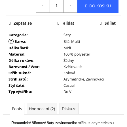
Měrná
DO KOŠÍKU
cena:
Zeptat se
Hlídat
Sdílet
Kategorie
:
Šaty
?
Barva
:
Bílá
,
Multi
Délka šatů
:
Midi
Materiál
:
100 % polyester
Délka rukávu
:
Žádný
Barevnost / Vzor
:
Květované
Střih sukně
:
Kolová
Střih šatů
:
Asymetrické
,
Zavinovací
Styl šatů
:
Casual
Typ výstřihu
:
Do V
Popis
Hodnocení (2)
Diskuze
Romantické šifonové šaty zavinovacího střihu s asymetrickou