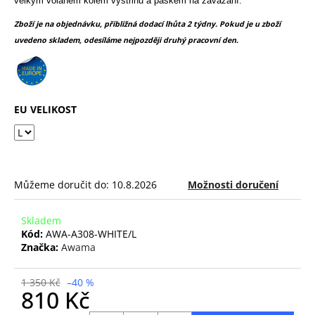
č
velkým volánem kolem výstřihu a páskem na zavázání.
z
u
5
Zboží je na objednávku, přibližná dodací lhůta 2 týdny. Pokud je u zboží
j
hvězdiček.
uvedeno skladem, odesíláme nejpozději druhý pracovní den.
e
m
e
EU VELIKOST
Můžeme doručit do:
10.8.2026
Možnosti doručení
Skladem
Kód:
AWA-A308-WHITE/L
Značka:
Awama
1 350 Kč
–40 %
810 Kč