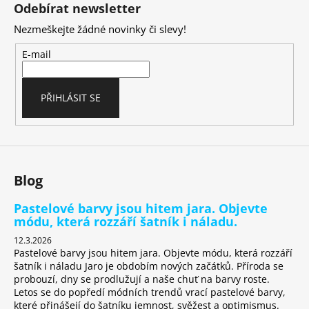
á
Odebírat newsletter
p
Nezmeškejte žádné novinky či slevy!
a
t
E-mail
í
PŘIHLÁSIT SE
Blog
Pastelové barvy jsou hitem jara. Objevte
módu, která rozzáří šatník i náladu.
12.3.2026
Pastelové barvy jsou hitem jara. Objevte módu, která rozzáří
šatník i náladu Jaro je obdobím nových začátků. Příroda se
probouzí, dny se prodlužují a naše chuť na barvy roste.
Letos se do popředí módních trendů vrací pastelové barvy,
které přinášejí do šatníku jemnost, svěžest a optimismus.