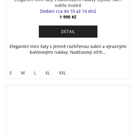
světle modré
Dodání cca do 10 až 14 dnů
1 990 Kč
DETAIL
Elegantní mini šaty s jemně rozšířenou sukní a výraznými
balónovými rukávy. Nadčasový střih...
S
M
L
XL
XXL