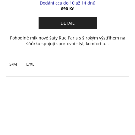
Dodání cca do 10 až 14 dnů
690 Kč
DETAIL
Pohodlné mikinové šaty Rue Paris s širokým výstřihem na
šňůrku spojují sportovní styl, komfort a...
S/M
L/XL