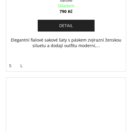
fialové
Skladem
790 Kč
DETAIL
Elegantní fialové sakové šaty s páskem zvýrazní ženskou
siluetu a dodají outfitu moderní,...
S
L