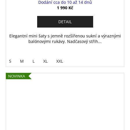
Dodání cca do 10 až 14 dnů
1 990 Kč
DETAIL
Elegantní mini šaty s jemně rozšířenou sukní a výraznými
balónovými rukávy. Nadčasový střih...
S
M
L
XL
XXL
NOVINKA