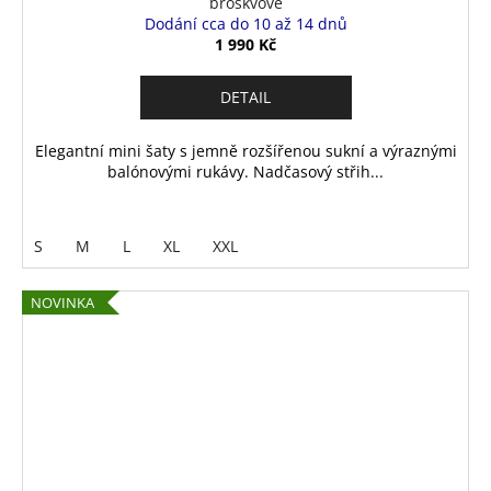
broskvové
Dodání cca do 10 až 14 dnů
1 990 Kč
DETAIL
Elegantní mini šaty s jemně rozšířenou sukní a výraznými
balónovými rukávy. Nadčasový střih...
S
M
L
XL
XXL
NOVINKA