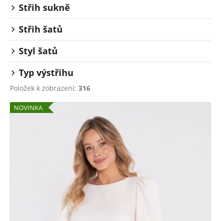
Střih sukně
Střih šatů
Styl šatů
Typ výstřihu
Položek k zobrazení:
316
V
NOVINKA
ý
p
i
s
p
r
o
d