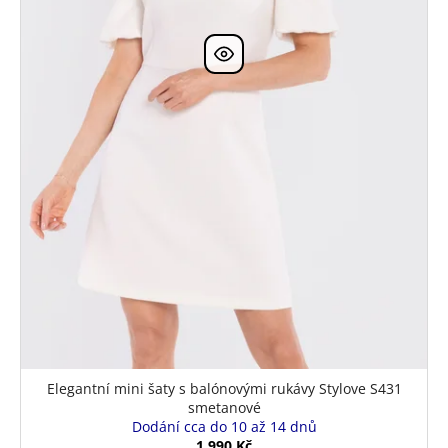
u
k
t
ů
Elegantní mini šaty s balónovými rukávy Stylove S431
smetanové
Dodání cca do 10 až 14 dnů
1 990 Kč