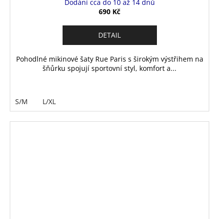
Dodání cca do 10 až 14 dnů
690 Kč
DETAIL
Pohodlné mikinové šaty Rue Paris s širokým výstřihem na
šňůrku spojují sportovní styl, komfort a...
S/M
L/XL