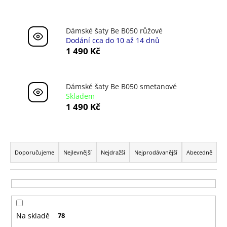
a
j
Dámské šaty Be B050 růžové
í
Dodání cca do 10 až 14 dnů
t
1 490 Kč
?
Dámské šaty Be B050 smetanové
Skladem
1 490 Kč
HLEDAT
Ř
a
Doporučujeme
Nejlevnější
Nejdražší
Nejprodávanější
Abecedně
D
z
o
e
p
n
o
í
r
Na skladě
78
u
p