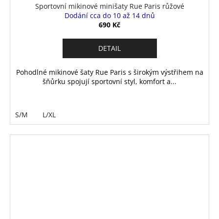
Sportovní mikinové minišaty Rue Paris růžové
Dodání cca do 10 až 14 dnů
690 Kč
DETAIL
Pohodlné mikinové šaty Rue Paris s širokým výstřihem na
šňůrku spojují sportovní styl, komfort a...
S/M
L/XL