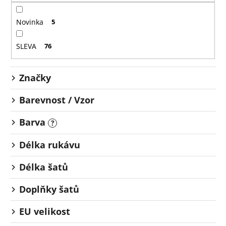
č
r
u
o
Novinka
5
j
d
e
u
m
SLEVA
76
k
e
t
Značky
ů
Barevnost / Vzor
Barva
?
Délka rukávu
Délka šatů
Doplňky šatů
EU velikost