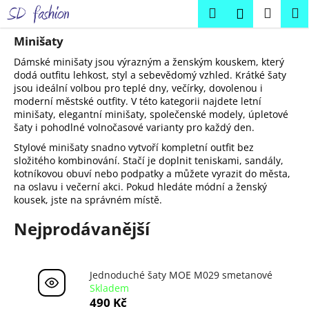
K
Přejít
Hledat
Náku
M
Přihlášení
na
o
obsah
Zpět
Zpět
košík
š
Minišaty
í
Dámské minišaty jsou výrazným a ženským kouskem, který
C
k
dodá outfitu lehkost, styl a sebevědomý vzhled. Krátké šaty
jsou ideální volbou pro teplé dny, večírky, dovolenou i
o
moderní městské outfity. V této kategorii najdete letní
p
minišaty, elegantní minišaty, společenské modely, úpletové
o
šaty i pohodlné volnočasové varianty pro každý den.
t
Stylové minišaty snadno vytvoří kompletní outfit bez
ř
složitého kombinování. Stačí je doplnit teniskami, sandály,
kotníkovou obuví nebo podpatky a můžete vyrazit do města,
e
na oslavu i večerní akci. Pokud hledáte módní a ženský
b
kousek, jste na správném místě.
u
Nejprodávanější
j
e
t
Jednoduché šaty MOE M029 smetanové
e
Skladem
490 Kč
n