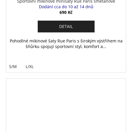
Sportovní mikinové minišaty Rue Paris smetanové
Dodání cca do 10 až 14 dnů
690 Kč
DETAIL
Pohodlné mikinové šaty Rue Paris s širokým výstřihem na
šňůrku spojují sportovní styl, komfort a...
S/M
L/XL