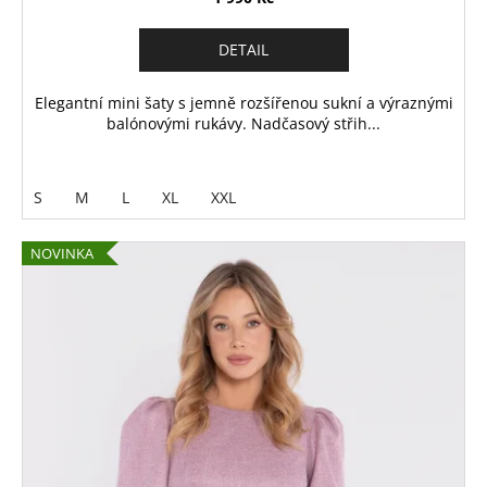
DETAIL
Elegantní mini šaty s jemně rozšířenou sukní a výraznými
balónovými rukávy. Nadčasový střih...
S
M
L
XL
XXL
NOVINKA