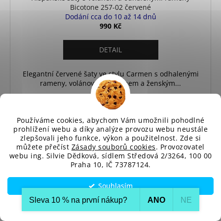
Bicotone 257-02 červené
Dodání cca do 10 až 14 dnů
990 Kč
DETAIL
Elegantní červené šaty ve stylu Carmen s odhalenými
rameny, volánovým výstřihem a ženským...
L
Používáme cookies, abychom Vám umožnili pohodlné
prohlížení webu a díky analýze provozu webu neustále
zlepšovali jeho funkce, výkon a použitelnost. Zde si
můžete přečíst
Zásady souborů cookies
. Provozovatel
webu ing. Silvie Dědková, sídlem Středová 2/3264, 100 00
Praha 10, IČ 73787124.
Souhlasím
Sleva 10 % na první nákup?​
ANO
NE
Nastavení