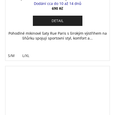
Dodání cca do 10 až 14 dnů
690 Kč
DETAIL
Pohodlné mikinové šaty Rue Paris s širokým výstřihem na
šňůrku spojují sportovní styl, komfort a...
S/M
L/XL