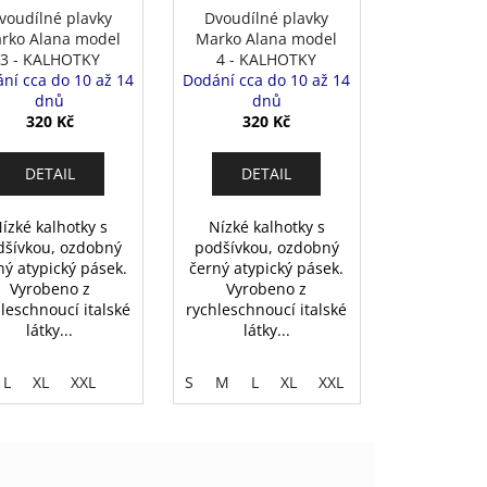
voudílné plavky
Dvoudílné plavky
rko Alana model
Marko Alana model
3 - KALHOTKY
4 - KALHOTKY
ní cca do 10 až 14
Dodání cca do 10 až 14
dnů
dnů
320 Kč
320 Kč
DETAIL
DETAIL
ízké kalhotky s
Nízké kalhotky s
dšívkou, ozdobný
podšívkou, ozdobný
ný atypický pásek.
černý atypický pásek.
Vyrobeno z
Vyrobeno z
leschnoucí italské
rychleschnoucí italské
látky...
látky...
L
XL
XXL
S
M
L
XL
XXL