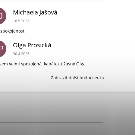
Michaela Jašová
J
Hodnocení obchodu je 5 z 5 hvězdiček.
18.5.2026
 spokojenost.
Olga Prosická
P
Hodnocení obchodu je 5 z 5 hvězdiček.
30.4.2026
jsem velmi spokojená, kabátek úžasný Olga
Zobrazit další hodnocení