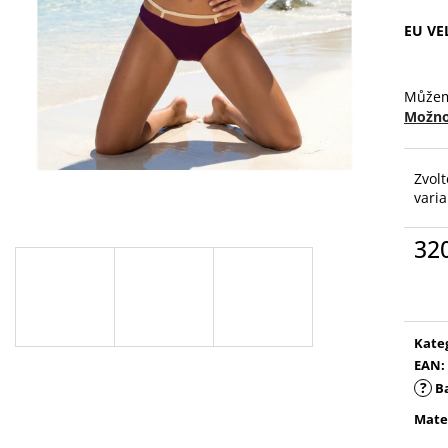
EU VE
Můžem
Možno
Zvolt
vari
32
Měr
cena
Kate
EAN
:
?
B
Mate