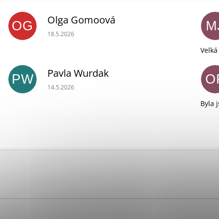
Olga Gomoová
OG
M
Hodnocení obchodu je 5 z 5 hvězdiček.
18.5.2026
Velká
Pavla Wurdak
PW
O
Hodnocení obchodu je 5 z 5 hvězdiček.
14.5.2026
Byla 