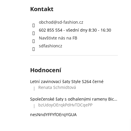
Kontakt
obchod
@
sd-fashion.cz
602 855 554 - všední dny 8:30 - 16:30
Navštivte nás na FB
sdfashioncz
Hodnocení
Letní zavinovací šaty Style S264 černé
Renata Schmidtová
|
Hodnocení produktu je 5 z 5 hvězdiček.
Společenské šaty s odhalenými rameny Bicotone 336 zelené
bzUdoyOErqkPdHvTDCqePP
|
Hodnocení produktu je 5 z 5 hvězdiček.
nesNndYFFYfOErqYGUA