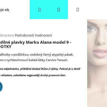
Hledat
Přihlášení
Nákupní
je objednávka
Věrnostní slevy
Obchodní podmínky
košík
rné
dnoceno
Podrobnosti hodnocení
cení
dílné plavky Marko Alana model 9 -
ktu
HOTKY
alhotky s podšívkou, ozdobný černý atypický pásek.
o z rychleschnoucí italské látky Carvico Tessuti.
ček.
 na objednávku, přibližná dodací lhůta 2 týdny. Pokud je u zboží
 skladem, odesíláme nejpozději druhý pracovní den.