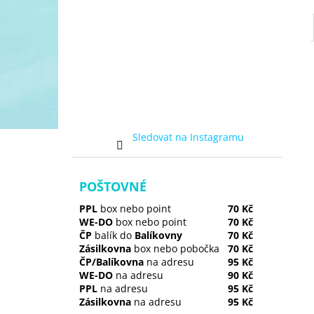
Sledovat na Instagramu
POŠTOVNÉ
PPL
box nebo point
70 Kč
WE-DO
box nebo point
70 Kč
ČP
balík do
Balíkovny
70 Kč
Zásilkovna
box nebo pobočka
70 Kč
ČP/Balíkovna
na adresu
95 Kč
WE-DO
na adresu
90 Kč
PPL
na adresu
95 Kč
Zásilkovna
na adresu
95 Kč