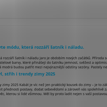
te módu, která rozzáří šatník i náladu.
á rozzáří šatník i náladu Jaro je obdobím nových začátků. Příroda 
telové barvy, které přinášejí do šatníku jemnost, svěžest a optimis
 modrá budou patřit mezi nejvýraznější odstíny sezóny. Pastely nej
, střih i trendy zimy 2025
dy zimy 2025 Kabát je víc než jen praktický kousek do zimy – je to z
it přednosti postavy, dodat sebevědomí a zároveň vás spolehlivě za
ěc, kterou si lidé všimnou. Měl by proto ladit nejen s vaší postavou,