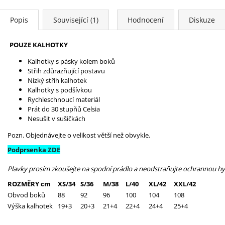
Popis
Související (1)
Hodnocení
Diskuze
POUZE KALHOTKY
Kalhotky s pásky kolem boků
Střih zdůrazňující postavu
Nízký střih kalhotek
Kalhotky s podšívkou
Rychleschnoucí materiál
Prát do 30 stupňů Celsia
Nesušit v sušičkách
Pozn. Objednávejte o velikost větší než obvykle.
Podprsenka ZDE
Plavky prosím zkoušejte na spodní prádlo a neodstraňujte ochrannou hygi
ROZMĚRY cm
XS/34
S/36
M/38
L/40
XL/42
XXL/42
Obvod boků
88
92
96
100
104
108
Výška kalhotek
19+3
20+3
21+4
22+4
24+4
25+4