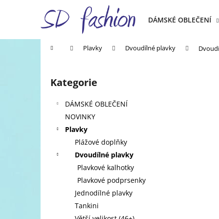
K
Přejít
na
o
DÁMSKÉ OBLEČENÍ
obsah
Zpět
Zpět
š
do
do
í
Domů
Plavky
Dvoudílné plavky
Dvoudí
k
obchodu
obchodu
P
o
Kategorie
Přeskočit
s
kategorie
t
DÁMSKÉ OBLEČENÍ
r
NOVINKY
a
Plavky
n
Plážové doplňky
n
Dvoudílné plavky
í
Plavkové kalhotky
p
Plavkové podprsenky
a
Jednodílné plavky
n
Tankini
e
Větší velikost (46+)