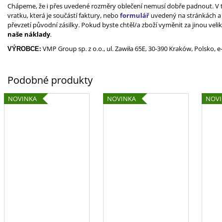
Chápeme, že i přes uvedené rozměry oblečení nemusí dobře padnout. V t
vratku, která je součástí faktury, nebo
formulář
uvedený na stránkách 
převzetí původní zásilky. Pokud byste chtěl/a zboží vyměnit za jinou veli
naše náklady
.
VMP Group sp. z o.o., ul. Zawiła 65E, 30-390 Kraków, Polsko, e
VÝROBCE:
NOVINKA
NOVINKA
NOV