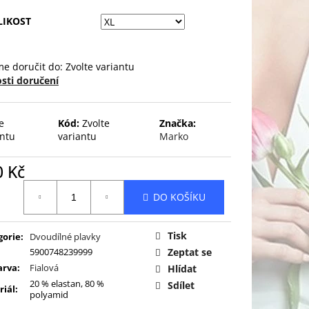
LIKOST
e doručit do:
Zvolte variantu
sti doručení
e
Kód:
Zvolte
Značka:
antu
variantu
Marko
0 Kč
ná
DO KOŠÍKU
:
Tisk
gorie
:
Dvoudílné plavky
5900748239999
Zeptat se
arva
:
Fialová
Hlídat
20 % elastan, 80 %
Sdílet
riál
:
polyamid