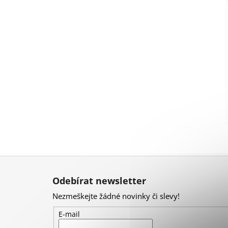
Z
á
Odebírat newsletter
p
Nezmeškejte žádné novinky či slevy!
a
t
E-mail