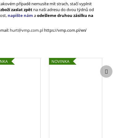
akovém případě nemusíte mít strach, stačí vyplnit
a
zboží zaslat zpět
na naši adresu do dvou týdnů od
kost,
napište nám
a
odešleme druhou zásilku na
-mail
:
hurt@vmp.com.pl
https://vmp.com.pl/
en/
INKA
NOVINKA
Další
produkt