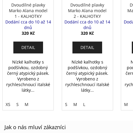
Dvoudílné plavky
Dvoudílné plavky
D
Marko Alana model
Marko Alana model
Ma
1 - KALHOTKY
2 - KALHOTKY
Dodání cca do 10 až 14
Dodání cca do 10 až 14
Dodá
dnů
dnů
320 Kč
320 Kč
DETAIL
DETAIL
Nízké kalhotky s
Nízké kalhotky s
N
podšívkou, ozdobný
podšívkou, ozdobný
po
černý atypický pásek.
černý atypický pásek.
čer
Vyrobeno z
Vyrobeno z
rychleschnoucí italské
rychleschnoucí italské
rych
látky...
látky...
XS
S
M
S
M
L
M