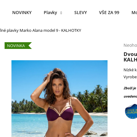
NOVINKY
Plavky
SLEVY
VŠE ZA 99
Mo
lné plavky Marko Alana model 9 - KALHOTKY
Co potřebujete najít?
Průmě
Neoho
NOVINKA
hodno
Dvou
produ
HLEDAT
KAL
je
0,0
Nízké k
z
Vyroben
5
Doporučujeme
hvězdi
Zboží je
uvedeno