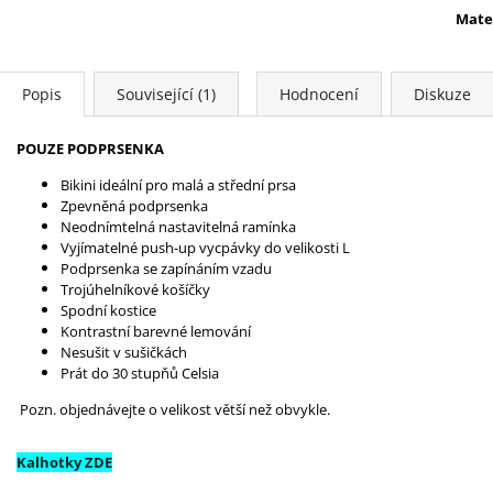
Mate
Popis
Související (1)
Hodnocení
Diskuze
POUZE PODPRSENKA
Bikini ideální pro malá a střední prsa
Zpevněná podprsenka
Neodnímtelná nastavitelná ramínka
Vyjímatelné push-up vycpávky do velikosti L
Podprsenka se zapínáním vzadu
Trojúhelníkové košíčky
Spodní kostice
Kontrastní barevné lemování
Nesušit v sušičkách
Prát do 30 stupňů Celsia
Pozn. objednávejte o velikost větší než obvykle.
Kalhotky ZDE