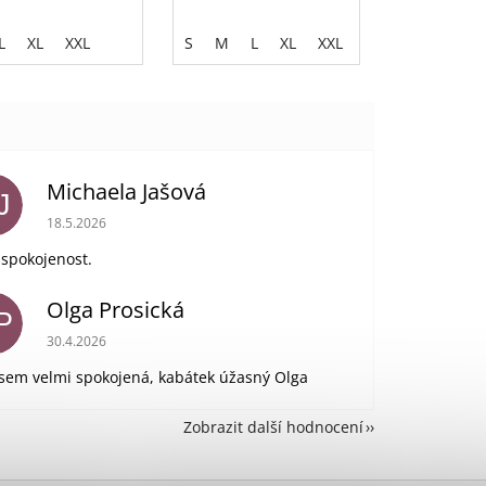
L
XL
XXL
S
M
L
XL
XXL
Michaela Jašová
J
Hodnocení obchodu je 5 z 5 hvězdiček.
18.5.2026
 spokojenost.
Olga Prosická
P
Hodnocení obchodu je 5 z 5 hvězdiček.
30.4.2026
jsem velmi spokojená, kabátek úžasný Olga
Zobrazit další hodnocení