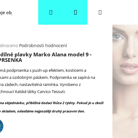
Hledat
Přihlášení
Nákupní
je objednávka
Věrnostní slevy
Obchodní podmínky
košík
rné
dnoceno
Podrobnosti hodnocení
cení
dílné plavky Marko Alana model 9 -
ktu
PRSENKA
ená podprsenka s push-up efektem, kosticemi a
kami a ozdobným páskem. Podprsenka se zapíná na
a zádech, nastavitelná ramínka. Vyrobeno z
ček.
chnoucí italské látky Carvico Tessuti.
 na objednávku, přibližná dodací lhůta 2 týdny. Pokud je u zboží
 skladem, odesíláme nejpozději druhý pracovní den.