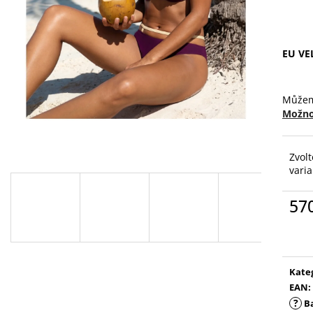
EU VE
Můžem
Možno
Zvolt
vari
57
Měr
cena
Kate
EAN
:
?
B