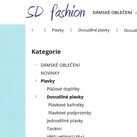
K
Přejít
na
o
DÁMSKÉ OBLEČENÍ
obsah
Zpět
Zpět
š
do
do
í
Domů
Plavky
Dvoudílné plavky
Dvoudí
k
obchodu
obchodu
P
o
Kategorie
Přeskočit
s
kategorie
t
DÁMSKÉ OBLEČENÍ
r
NOVINKY
a
Plavky
n
Plážové doplňky
n
Dvoudílné plavky
í
Plavkové kalhotky
p
Plavkové podprsenky
a
Jednodílné plavky
n
Tankini
e
Větší velikost (46+)