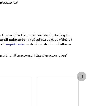
enicku folii.
akovém případě nemusíte mít strach, stačí vyplnit
a
zboží zaslat zpět
na naši adresu do dvou týdnů od
kost,
napište nám
a
odešleme druhou zásilku na
-mail
:
hurt@vmp.com.pl
https://vmp.com.pl/en/
Další
produkt