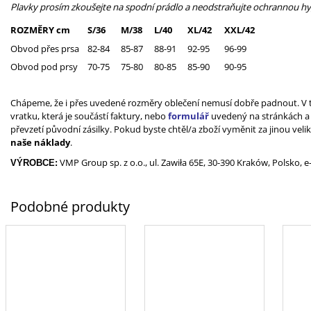
Plavky prosím zkoušejte na spodní prádlo a neodstraňujte ochrannou hygi
ROZMĚRY cm
S/36
M/38
L/40
XL/42
XXL/42
Obvod přes prsa
82-84
85-87
88-91
92-95
96-99
Obvod pod prsy
70-75
75-80
80-85
85-90
90-95
Chápeme, že i přes uvedené rozměry oblečení nemusí dobře padnout. V t
vratku, která je součástí faktury, nebo
formulář
uvedený na stránkách 
převzetí původní zásilky. Pokud byste chtěl/a zboží vyměnit za jinou veli
naše náklady
.
VMP Group sp. z o.o., ul. Zawiła 65E, 30-390 Kraków, Polsko, e
VÝROBCE: