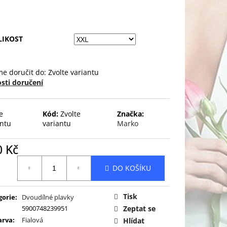
LIKOST
e doručit do:
Zvolte variantu
sti doručení
e
Kód:
Zvolte
Značka:
antu
variantu
Marko
0 Kč
ná
DO KOŠÍKU
:
Tisk
gorie
:
Dvoudílné plavky
5900748239951
Zeptat se
arva
:
Fialová
Hlídat