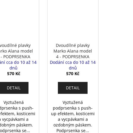
voudílné plavky
Dvoudílné plavky
rko Alana model
Marko Alana model
 - PODPRSENKA
4 - PODPRSENKA
ní cca do 10 až 14
Dodání cca do 10 až 14
dnů
dnů
570 Kč
570 Kč
DETAIL
DETAIL
Vyztužená
Vyztužená
dprsenka s push-
podprsenka s push-
efektem, kosticemi
up efektem, kosticemi
a vycpávkami a
a vycpávkami a
dobným páskem.
ozdobným páskem.
odprsenka se...
Podprsenka se...