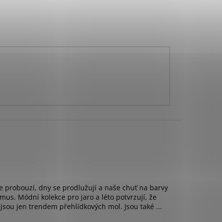
se probouzí, dny se prodlužují a naše chuť na barvy
mus. Módní kolekce pro jaro a léto potvrzují, že
sou jen trendem přehlídkových mol. Jsou také ...