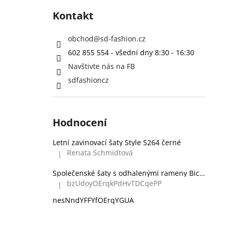
Kontakt
obchod
@
sd-fashion.cz
602 855 554 - všední dny 8:30 - 16:30
Navštivte nás na FB
sdfashioncz
Hodnocení
Letní zavinovací šaty Style S264 černé
Renata Schmidtová
|
Hodnocení produktu je 5 z 5 hvězdiček.
Společenské šaty s odhalenými rameny Bicotone 336 zelené
bzUdoyOErqkPdHvTDCqePP
|
Hodnocení produktu je 5 z 5 hvězdiček.
nesNndYFFYfOErqYGUA