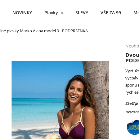
NOVINKY
Plavky
SLEVY
VŠE ZA 99
Mo
lné plavky Marko Alana model 9 - PODPRSENKA
Co potřebujete najít?
Průmě
Neoho
hodno
Dvou
produ
HLEDAT
POD
je
0,0
Vyztuž
z
vycpáv
5
Doporučujeme
sponu n
hvězdi
rychles
Zboží je
uvedeno