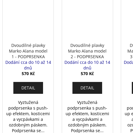
Dvoudílné plavky
Dvoudílné plavky
D
Marko Alana model
Marko Alana model
Ma
1 - PODPRSENKA
2 - PODPRSENKA
3
Dodání cca do 10 až 14
Dodání cca do 10 až 14
Dodá
dnů
dnů
570 Kč
570 Kč
DETAIL
DETAIL
Vyztužená
Vyztužená
podprsenka s push-
podprsenka s push-
po
up efektem, kosticemi
up efektem, kosticemi
up 
a vycpávkami a
a vycpávkami a
ozdobným páskem.
ozdobným páskem.
oz
Podprsenka se...
Podprsenka se...
P