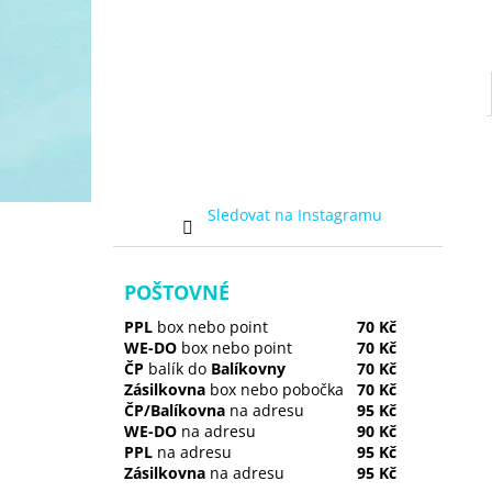
Sledovat na Instagramu
POŠTOVNÉ
PPL
box nebo point
70 Kč
WE-DO
box nebo point
70 Kč
ČP
balík do
Balíkovny
70 Kč
Zásilkovna
box nebo pobočka
70 Kč
ČP/Balíkovna
na adresu
95 Kč
WE-DO
na adresu
90 Kč
PPL
na adresu
95 Kč
Zásilkovna
na adresu
95 Kč