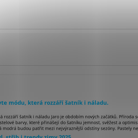
te módu, která rozzáří šatník i náladu.
á rozzáří šatník i náladu Jaro je obdobím nových začátků. Příroda 
telové barvy, které přinášejí do šatníku jemnost, svěžest a optimis
 modrá budou patřit mezi nejvýraznější odstíny sezóny. Pastely nej
, střih i trendy zimy 2025