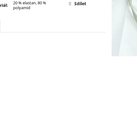
20 % elastan, 80 %
Sdílet
riál
:
polyamid