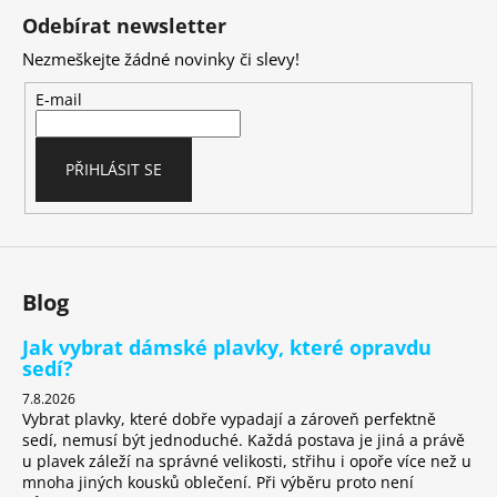
á
Odebírat newsletter
p
Nezmeškejte žádné novinky či slevy!
a
t
E-mail
í
PŘIHLÁSIT SE
Blog
Jak vybrat dámské plavky, které opravdu
sedí?
7.8.2026
Vybrat plavky, které dobře vypadají a zároveň perfektně
sedí, nemusí být jednoduché. Každá postava je jiná a právě
u plavek záleží na správné velikosti, střihu i opoře více než u
mnoha jiných kousků oblečení. Při výběru proto není