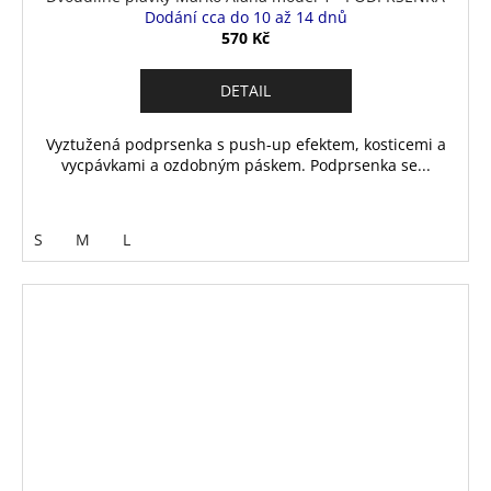
Dodání cca do 10 až 14 dnů
570 Kč
DETAIL
Vyztužená podprsenka s push-up efektem, kosticemi a
vycpávkami a ozdobným páskem. Podprsenka se...
S
M
L