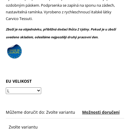
č
z
ozdobným páskem. Podprsenka se zapíná na sponu na zádech,
u
5
nastavitelná ramínka. Vyrobeno z rychleschnoucí italské látky
j
hvězdiček.
Carvico Tessuti.
e
m
Zboží je na objednávku, přibližná dodací lhůta 2 týdny. Pokud je u zboží
e
uvedeno skladem, odesíláme nejpozději druhý pracovní den.
EU VELIKOST
Můžeme doručit do:
Zvolte variantu
Možnosti doručení
Zvolte variantu