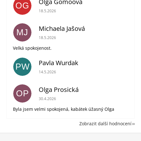
Olga Gomoová
OG
Hodnocení obchodu je 5 z 5 hvězdiček.
18.5.2026
Michaela Jašová
MJ
Hodnocení obchodu je 5 z 5 hvězdiček.
18.5.2026
Velká spokojenost.
Pavla Wurdak
PW
Hodnocení obchodu je 5 z 5 hvězdiček.
14.5.2026
Olga Prosická
OP
Hodnocení obchodu je 5 z 5 hvězdiček.
30.4.2026
Byla jsem velmi spokojená, kabátek úžasný Olga
Zobrazit další hodnocení
Z