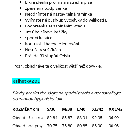
Bikini ideální pro malá a střední prsa
Zpevněná podprsenka
Neodnímtelná nastavitelná ramínka
Vyjímatelné push-up vycpávky do velikosti L
Podprsenka se zapínáním vzadu
Trojúhelníkové košíčky
Spodní kostice
Kontrastní barevné lemování
Nesušit v sušičkách
Prát do 30 stupňů Celsia
Pozn. objednávejte o velikost větší než obvykle.
Kalhotky ZDE
Plavky prosím zkoušejte na spodní prádlo a neodstraňujte
ochrannou hygienicku folii.
ROZMĚRY cm
S/36
M/38
L/40
XL/42
XXL/42
Obvod přes prsa
82-84
85-87
88-91
92-95
96-99
Obvod pod prsy
70-75
75-80
80-85
85-90
90-95