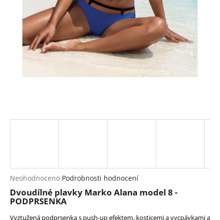
a
j
í
t
?
HLEDAT
D
o
p
Průměrné
Neohodnoceno
Podrobnosti hodnocení
hodnocení
o
Dvoudílné plavky Marko Alana model 8 -
produktu
r
PODPRSENKA
je
u
0,0
Vyztužená podprsenka s push-up efektem, kosticemi a vycpávkami a