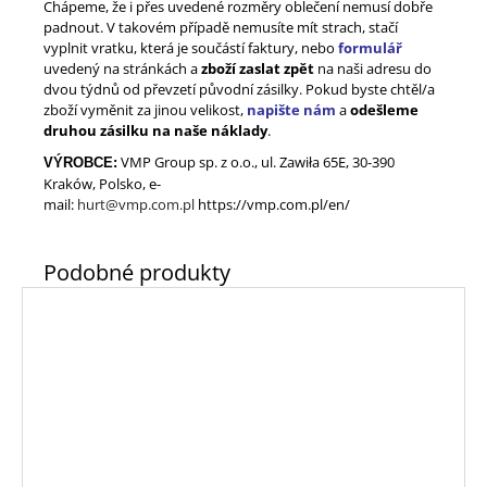
Chápeme, že i přes uvedené rozměry oblečení nemusí dobře
padnout. V takovém případě nemusíte mít strach, stačí
vyplnit vratku, která je součástí faktury, nebo
formulář
uvedený na stránkách a
zboží zaslat zpět
na naši adresu do
dvou týdnů od převzetí původní zásilky. Pokud byste chtěl/a
zboží vyměnit za jinou velikost,
napište nám
a
odešleme
druhou zásilku na naše náklady
.
VMP Group sp. z o.o., ul. Zawiła 65E, 30-390
VÝROBCE:
Kraków, Polsko, e-
mail
:
hurt@vmp.com.pl
https://vmp.com.pl/en/