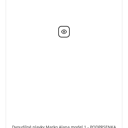
Dvoudílné plavky Marko Alana model 1 - PODPRSENKA