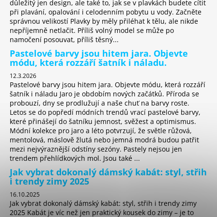
důležitý jen design, ale také to, jak se v plavkách budete cítit
při plavání, opalování i celodenním pobytu u vody. Začněte
správnou velikostí Plavky by měly přiléhat k tělu, ale nikde
nepříjemně netlačit. Příliš volný model se může po
namočení posouvat, příliš těsný...
Pastelové barvy jsou hitem jara. Objevte
módu, která rozzáří šatník i náladu.
12.3.2026
Pastelové barvy jsou hitem jara. Objevte módu, která rozzáří
šatník i náladu Jaro je obdobím nových začátků. Příroda se
probouzí, dny se prodlužují a naše chuť na barvy roste.
Letos se do popředí módních trendů vrací pastelové barvy,
které přinášejí do šatníku jemnost, svěžest a optimismus.
Módní kolekce pro jaro a léto potvrzují, že světle růžová,
mentolová, máslově žlutá nebo jemná modrá budou patřit
mezi nejvýraznější odstíny sezóny. Pastely nejsou jen
trendem přehlídkových mol. Jsou také ...
Jak vybrat dokonalý dámský kabát: styl, střih
i trendy zimy 2025
16.10.2025
Jak vybrat dokonalý dámský kabát: styl, střih i trendy zimy
2025 Kabát je víc než jen praktický kousek do zimy – je to