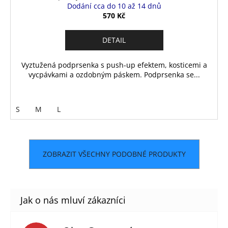
Dodání cca do 10 až 14 dnů
570 Kč
DETAIL
Vyztužená podprsenka s push-up efektem, kosticemi a
vycpávkami a ozdobným páskem. Podprsenka se...
S
M
L
ZOBRAZIT VŠECHNY PODOBNÉ PRODUKTY