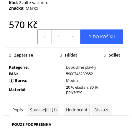
Kód:
Zvolte variantu
Značka:
Marko
570 Kč
Měrná
DO KOŠÍKU
cena:
Zeptat se
Hlídat
Sdílet
Kategorie
:
Dvoudílné plavky
EAN
:
5900748239852
?
Barva
:
Modrá
20 % elastan, 80 %
Materiál
:
polyamid
Popis
Související (1)
Hodnocení
Diskuze
POUZE PODPRSENKA