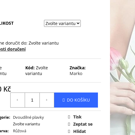
LIKOST
e doručit do:
Zvolte variantu
sti doručení
e
Kód:
Zvolte
Značka:
antu
variantu
Marko
0 Kč
ná
DO KOŠÍKU
:
Tisk
gorie
:
Dvoudílné plavky
Zvolte variantu
Zeptat se
arva
:
Růžová
Hlídat