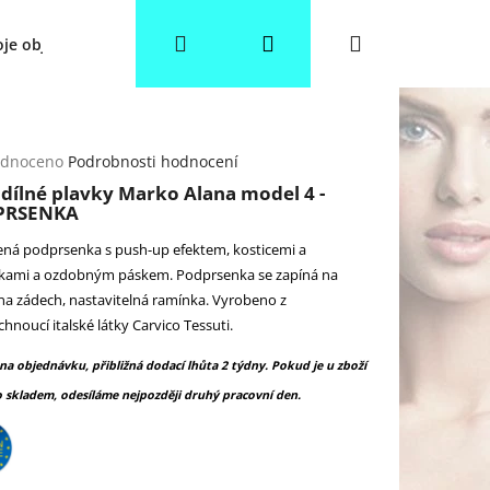
Hledat
Přihlášení
Nákupní
je objednávka
Věrnostní slevy
Obchodní podmínky
košík
rné
dnoceno
Podrobnosti hodnocení
cení
dílné plavky Marko Alana model 4 -
ktu
PRSENKA
ená podprsenka s push-up efektem, kosticemi a
kami a ozdobným páskem. Podprsenka se zapíná na
a zádech, nastavitelná ramínka. Vyrobeno z
ček.
chnoucí italské látky Carvico Tessuti.
 na objednávku, přibližná dodací lhůta 2 týdny. Pokud je u zboží
 skladem, odesíláme nejpozději druhý pracovní den.