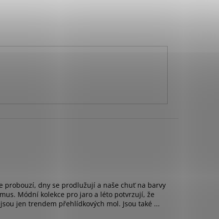
se probouzí, dny se prodlužují a naše chuť na barvy
mus. Módní kolekce pro jaro a léto potvrzují, že
sou jen trendem přehlídkových mol. Jsou také ...