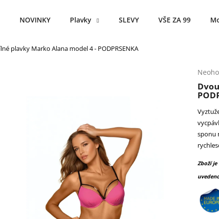
NOVINKY
Plavky
SLEVY
VŠE ZA 99
Mo
lné plavky Marko Alana model 4 - PODPRSENKA
Co potřebujete najít?
Průmě
Neoho
hodno
Dvou
produ
HLEDAT
POD
je
0,0
Vyztuž
z
vycpáv
5
Doporučujeme
sponu n
hvězdi
rychles
Zboží je
uvedeno