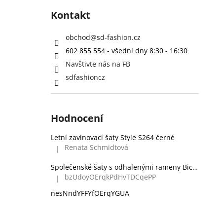
Kontakt
obchod
@
sd-fashion.cz
602 855 554 - všední dny 8:30 - 16:30
Navštivte nás na FB
sdfashioncz
Hodnocení
Letní zavinovací šaty Style S264 černé
Renata Schmidtová
|
Hodnocení produktu je 5 z 5 hvězdiček.
Společenské šaty s odhalenými rameny Bicotone 336 zelené
bzUdoyOErqkPdHvTDCqePP
|
Hodnocení produktu je 5 z 5 hvězdiček.
nesNndYFFYfOErqYGUA