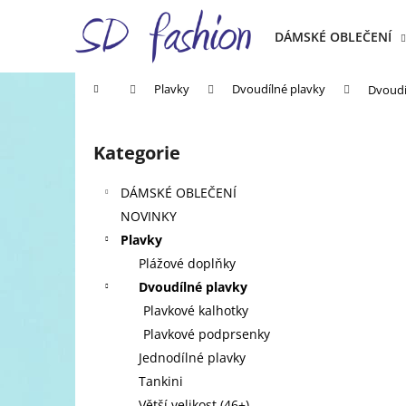
K
Přejít
na
o
DÁMSKÉ OBLEČENÍ
obsah
Zpět
Zpět
š
do
do
í
Domů
Plavky
Dvoudílné plavky
Dvoudí
k
obchodu
obchodu
P
o
Kategorie
Přeskočit
s
kategorie
t
DÁMSKÉ OBLEČENÍ
r
NOVINKY
a
Plavky
n
Plážové doplňky
n
Dvoudílné plavky
í
Plavkové kalhotky
p
Plavkové podprsenky
a
Jednodílné plavky
n
Tankini
e
Větší velikost (46+)