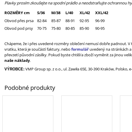
Plavky prosím zkoušejte na spodní prádlo a neodstraňujte ochrannou hygi
ROZMĚRY cm
S/36
M/38
L/40
XL/42
XXL/42
Obvod přes prsa
82-84
85-87
88-91
92-95
96-99
Obvod pod prsy
70-75
75-80
80-85
85-90
90-95
Chápeme, že i přes uvedené rozměry oblečení nemusí dobře padnout. V t
vratku, která je součástí faktury, nebo
formulář
uvedený na stránkách 
převzetí původní zásilky. Pokud byste chtěl/a zboží vyměnit za jinou veli
naše náklady
.
VMP Group sp. z o.o., ul. Zawiła 65E, 30-390 Kraków, Polsko, e
VÝROBCE: