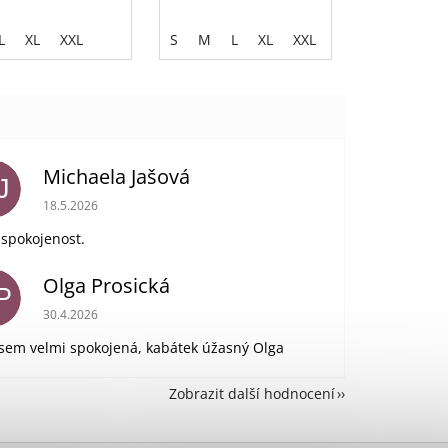
L
XL
XXL
S
M
L
XL
XXL
Michaela Jašová
J
Hodnocení obchodu je 5 z 5 hvězdiček.
18.5.2026
 spokojenost.
Olga Prosická
P
Hodnocení obchodu je 5 z 5 hvězdiček.
30.4.2026
jsem velmi spokojená, kabátek úžasný Olga
Zobrazit další hodnocení