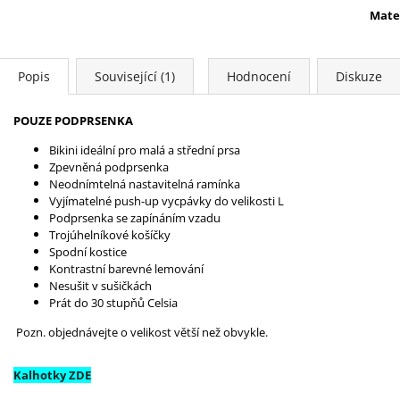
Mate
Popis
Související (1)
Hodnocení
Diskuze
POUZE PODPRSENKA
Bikini ideální pro malá a střední prsa
Zpevněná podprsenka
Neodnímtelná nastavitelná ramínka
Vyjímatelné push-up vycpávky do velikosti L
Podprsenka se zapínáním vzadu
Trojúhelníkové košíčky
Spodní kostice
Kontrastní barevné lemování
Nesušit v sušičkách
Prát do 30 stupňů Celsia
Pozn. objednávejte o velikost větší než obvykle.
Kalhotky ZDE