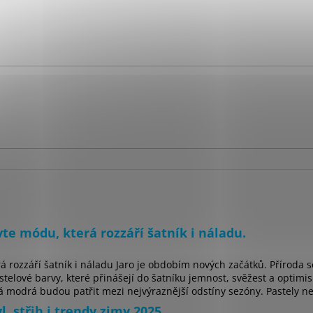
te módu, která rozzáří šatník i náladu.
á rozzáří šatník i náladu Jaro je obdobím nových začátků. Příroda 
telové barvy, které přinášejí do šatníku jemnost, svěžest a optimis
 modrá budou patřit mezi nejvýraznější odstíny sezóny. Pastely nej
, střih i trendy zimy 2025