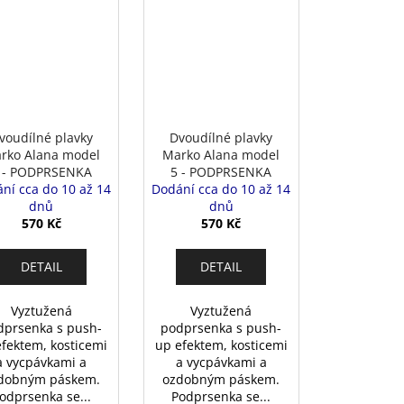
voudílné plavky
Dvoudílné plavky
rko Alana model
Marko Alana model
 - PODPRSENKA
5 - PODPRSENKA
ní cca do 10 až 14
Dodání cca do 10 až 14
dnů
dnů
570 Kč
570 Kč
DETAIL
DETAIL
Vyztužená
Vyztužená
dprsenka s push-
podprsenka s push-
efektem, kosticemi
up efektem, kosticemi
a vycpávkami a
a vycpávkami a
dobným páskem.
ozdobným páskem.
odprsenka se...
Podprsenka se...