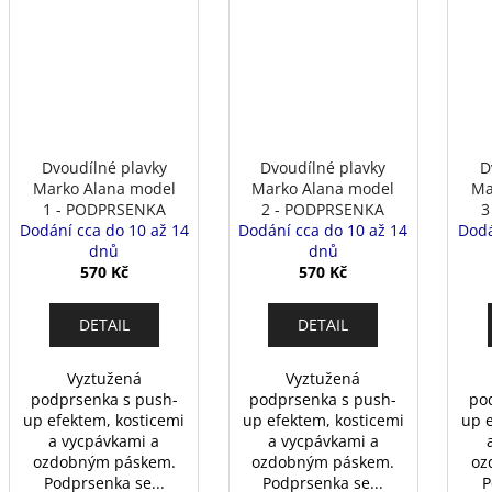
Dvoudílné plavky
Dvoudílné plavky
D
Marko Alana model
Marko Alana model
Ma
1 - PODPRSENKA
2 - PODPRSENKA
3
Dodání cca do 10 až 14
Dodání cca do 10 až 14
Dodá
dnů
dnů
570 Kč
570 Kč
DETAIL
DETAIL
Vyztužená
Vyztužená
podprsenka s push-
podprsenka s push-
po
up efektem, kosticemi
up efektem, kosticemi
up 
a vycpávkami a
a vycpávkami a
ozdobným páskem.
ozdobným páskem.
oz
Podprsenka se...
Podprsenka se...
P