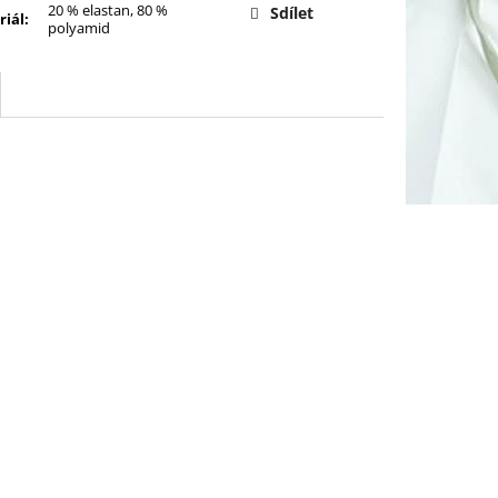
20 % elastan, 80 %
Sdílet
riál
:
polyamid