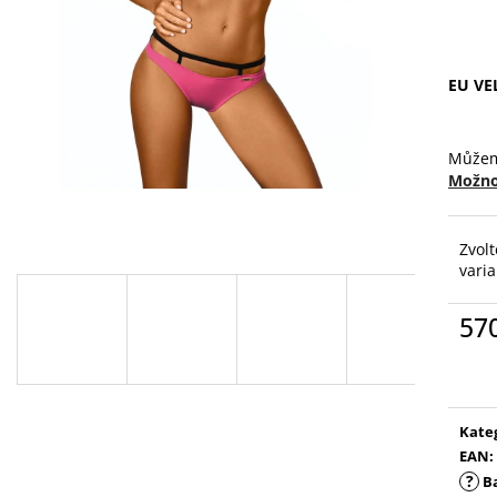
EU VE
Můžem
Možno
Zvolt
vari
57
Měr
cena
Kate
EAN
:
?
B