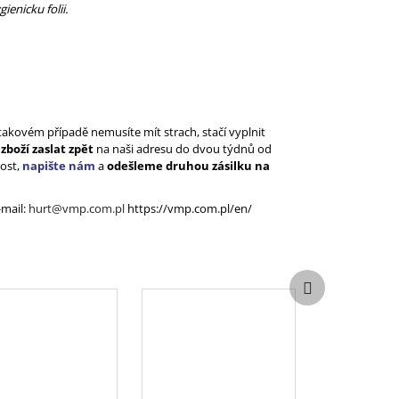
enicku folii.
akovém případě nemusíte mít strach, stačí vyplnit
a
zboží zaslat zpět
na naši adresu do dvou týdnů od
kost,
napište nám
a
odešleme druhou zásilku na
-mail
:
hurt@vmp.com.pl
https://vmp.com.pl/en/
Další
produkt