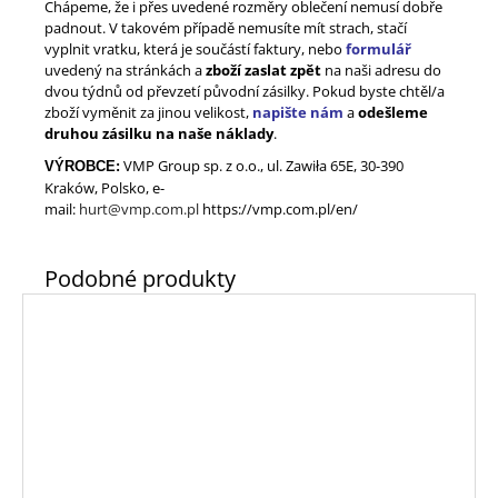
Chápeme, že i přes uvedené rozměry oblečení nemusí dobře
padnout. V takovém případě nemusíte mít strach, stačí
vyplnit vratku, která je součástí faktury, nebo
formulář
uvedený na stránkách a
zboží zaslat zpět
na naši adresu do
dvou týdnů od převzetí původní zásilky. Pokud byste chtěl/a
zboží vyměnit za jinou velikost,
napište nám
a
odešleme
druhou zásilku na naše náklady
.
VMP Group sp. z o.o., ul. Zawiła 65E, 30-390
VÝROBCE:
Kraków, Polsko, e-
mail
:
hurt@vmp.com.pl
https://vmp.com.pl/en/