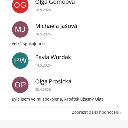
Olga Gomoová
OG
Hodnocení obchodu je 5 z 5 hvězdiček.
18.5.2026
Michaela Jašová
MJ
Hodnocení obchodu je 5 z 5 hvězdiček.
18.5.2026
Velká spokojenost.
Pavla Wurdak
PW
Hodnocení obchodu je 5 z 5 hvězdiček.
14.5.2026
Olga Prosická
OP
Hodnocení obchodu je 5 z 5 hvězdiček.
30.4.2026
Byla jsem velmi spokojená, kabátek úžasný Olga
Zobrazit další hodnocení
Z