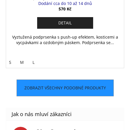
Dodání cca do 10 až 14 dnů
570 Kč
DETAIL
Vyztužená podprsenka s push-up efektem, kosticemi a
vycpávkami a ozdobným páskem. Podprsenka se...
S
M
L
ZOBRAZIT VŠECHNY PODOBNÉ PRODUKTY