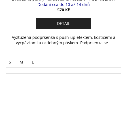
Dodání cca do 10 až 14 dnů
570 Kč
DETAIL
Vyztužená podprsenka s push-up efektem, kosticemi a
vycpávkami a ozdobným páskem. Podprsenka se...
S
M
L