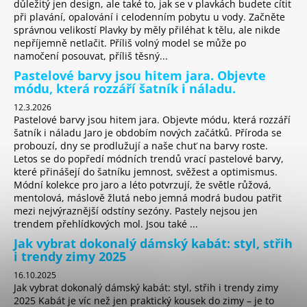
důležitý jen design, ale také to, jak se v plavkách budete cítit
při plavání, opalování i celodenním pobytu u vody. Začněte
správnou velikostí Plavky by měly přiléhat k tělu, ale nikde
nepříjemně netlačit. Příliš volný model se může po
namočení posouvat, příliš těsný...
Pastelové barvy jsou hitem jara. Objevte
módu, která rozzáří šatník i náladu.
12.3.2026
Pastelové barvy jsou hitem jara. Objevte módu, která rozzáří
šatník i náladu Jaro je obdobím nových začátků. Příroda se
probouzí, dny se prodlužují a naše chuť na barvy roste.
Letos se do popředí módních trendů vrací pastelové barvy,
které přinášejí do šatníku jemnost, svěžest a optimismus.
Módní kolekce pro jaro a léto potvrzují, že světle růžová,
mentolová, máslově žlutá nebo jemná modrá budou patřit
mezi nejvýraznější odstíny sezóny. Pastely nejsou jen
trendem přehlídkových mol. Jsou také ...
Jak vybrat dokonalý dámský kabát: styl, střih
i trendy zimy 2025
16.10.2025
Jak vybrat dokonalý dámský kabát: styl, střih i trendy zimy
2025 Kabát je víc než jen praktický kousek do zimy – je to