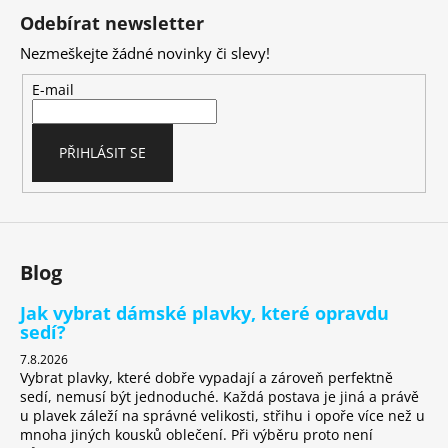
á
Odebírat newsletter
p
Nezmeškejte žádné novinky či slevy!
a
t
E-mail
í
PŘIHLÁSIT SE
Blog
Jak vybrat dámské plavky, které opravdu
sedí?
7.8.2026
Vybrat plavky, které dobře vypadají a zároveň perfektně
sedí, nemusí být jednoduché. Každá postava je jiná a právě
u plavek záleží na správné velikosti, střihu i opoře více než u
mnoha jiných kousků oblečení. Při výběru proto není