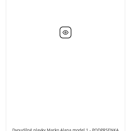
Dvoudílné plavky Marko Alana model 1 - PODPRSENKA