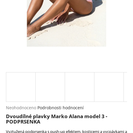
a
j
í
t
?
HLEDAT
D
o
p
Průměrné
Neohodnoceno
Podrobnosti hodnocení
hodnocení
o
Dvoudílné plavky Marko Alana model 3 -
produktu
r
PODPRSENKA
je
u
0,0
Vyztužená podprsenka s push-up efektem, kosticemi a vycpávkami a