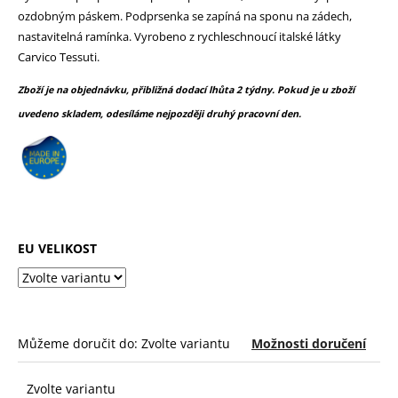
č
z
ozdobným páskem. Podprsenka se zapíná na sponu na zádech,
u
5
nastavitelná ramínka. Vyrobeno z rychleschnoucí italské látky
j
hvězdiček.
Carvico Tessuti.
e
m
Zboží je na objednávku, přibližná dodací lhůta 2 týdny. Pokud je u zboží
e
uvedeno skladem, odesíláme nejpozději druhý pracovní den.
EU VELIKOST
Můžeme doručit do:
Zvolte variantu
Možnosti doručení
Zvolte variantu