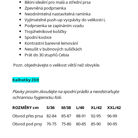
Bikini ideální pro malá a střední prsa
Zpevněná podprsenka
Neodnímtelná nastavitelná ramínka
Vyjímatelné push-up vycpávky do velikosti L
Podprsenka se zapínáním vzadu
Trojúhelníkové košíčky
Spodní kostice
Kontrastní barevné lemování
Nesušit v bubnových sušičkách
Prát do 30 stupňů Celsia
Pozn. objednávejte o velikost větší než obvykle.
Kalhotky ZDE
Plavky prosím zkoušejte na spodní prádlo a neodstraňujte
ochrannou hygienicku folii.
ROZMĚRY cm
S/36
M/38
L/40
XL/42
XXL/42
Obvod přes prsa
82-84
85-87
88-91
92-95
96-99
Obvod pod prsy
70-75
75-80
80-85
85-90
90-95