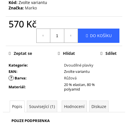
Kód:
Zvolte variantu
Značka:
Marko
570 Kč
Měrná
DO KOŠÍKU
cena:
Zeptat se
Hlídat
Sdílet
Kategorie
:
Dvoudílné plavky
EAN
:
Zvolte variantu
?
Barva
:
Růžová
20 % elastan, 80 %
Materiál
:
polyamid
Popis
Související (1)
Hodnocení
Diskuze
POUZE PODPRSENKA