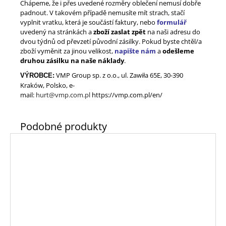
Chápeme, že i přes uvedené rozměry oblečení nemusí dobře
padnout. V takovém případě nemusíte mít strach, stačí
vyplnit vratku, která je součástí faktury, nebo
formulář
uvedený na stránkách a
zboží zaslat zpět
na naši adresu do
dvou týdnů od převzetí původní zásilky. Pokud byste chtěl/a
zboží vyměnit za jinou velikost,
napište nám
a
odešleme
druhou zásilku na naše náklady
.
VMP Group sp. z o.o., ul. Zawiła 65E, 30-390
VÝROBCE:
Kraków, Polsko, e-
mail
:
hurt@vmp.com.pl
https://vmp.com.pl/en/