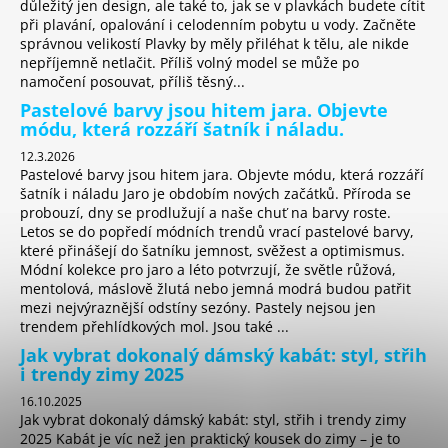
důležitý jen design, ale také to, jak se v plavkách budete cítit
při plavání, opalování i celodenním pobytu u vody. Začněte
správnou velikostí Plavky by měly přiléhat k tělu, ale nikde
nepříjemně netlačit. Příliš volný model se může po
namočení posouvat, příliš těsný...
Pastelové barvy jsou hitem jara. Objevte
módu, která rozzáří šatník i náladu.
12.3.2026
Pastelové barvy jsou hitem jara. Objevte módu, která rozzáří
šatník i náladu Jaro je obdobím nových začátků. Příroda se
probouzí, dny se prodlužují a naše chuť na barvy roste.
Letos se do popředí módních trendů vrací pastelové barvy,
které přinášejí do šatníku jemnost, svěžest a optimismus.
Módní kolekce pro jaro a léto potvrzují, že světle růžová,
mentolová, máslově žlutá nebo jemná modrá budou patřit
mezi nejvýraznější odstíny sezóny. Pastely nejsou jen
trendem přehlídkových mol. Jsou také ...
Jak vybrat dokonalý dámský kabát: styl, střih
i trendy zimy 2025
16.10.2025
Jak vybrat dokonalý dámský kabát: styl, střih i trendy zimy
2025 Kabát je víc než jen praktický kousek do zimy – je to