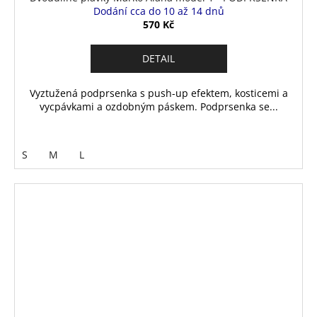
Dodání cca do 10 až 14 dnů
570 Kč
DETAIL
Vyztužená podprsenka s push-up efektem, kosticemi a
vycpávkami a ozdobným páskem. Podprsenka se...
S
M
L