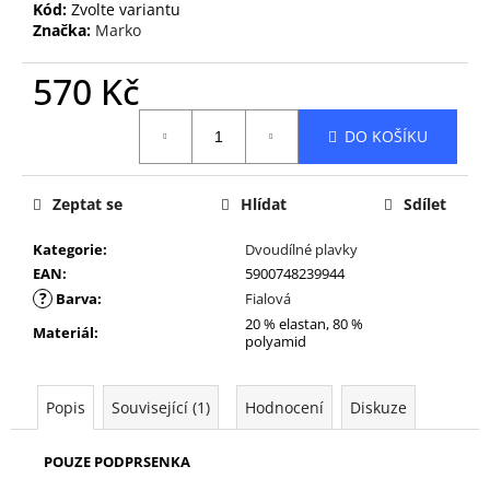
Kód:
Zvolte variantu
Značka:
Marko
570 Kč
Měrná
DO KOŠÍKU
cena:
Zeptat se
Hlídat
Sdílet
Kategorie
:
Dvoudílné plavky
EAN
:
5900748239944
?
Barva
:
Fialová
20 % elastan, 80 %
Materiál
:
polyamid
Popis
Související (1)
Hodnocení
Diskuze
POUZE PODPRSENKA