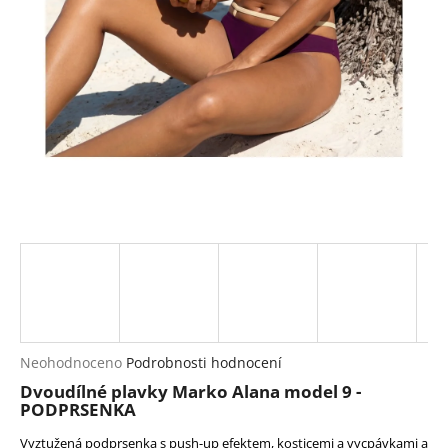
a
j
í
t
?
HLEDAT
D
o
p
Průměrné
Neohodnoceno
Podrobnosti hodnocení
hodnocení
o
Dvoudílné plavky Marko Alana model 9 -
produktu
r
PODPRSENKA
je
u
0,0
Vyztužená podprsenka s push-up efektem, kosticemi a vycpávkami a