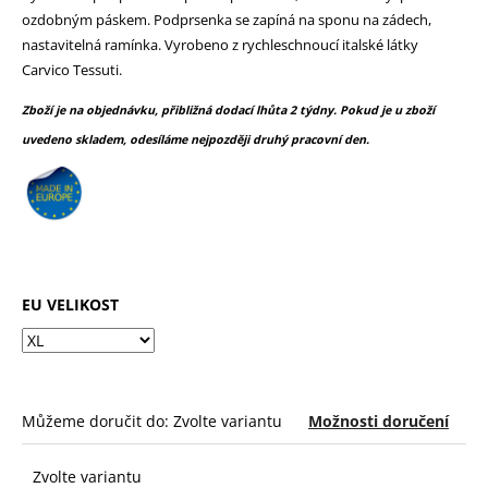
č
z
ozdobným páskem. Podprsenka se zapíná na sponu na zádech,
u
5
nastavitelná ramínka. Vyrobeno z rychleschnoucí italské látky
j
hvězdiček.
Carvico Tessuti.
e
m
Zboží je na objednávku, přibližná dodací lhůta 2 týdny. Pokud je u zboží
e
uvedeno skladem, odesíláme nejpozději druhý pracovní den.
EU VELIKOST
Můžeme doručit do:
Zvolte variantu
Možnosti doručení
Zvolte variantu