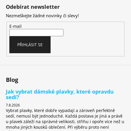
á
Odebírat newsletter
p
Nezmeškejte žádné novinky či slevy!
a
t
E-mail
í
PŘIHLÁSIT SE
Blog
Jak vybrat dámské plavky, které opravdu
sedí?
7.8.2026
Vybrat plavky, které dobře vypadají a zároveň perfektně
sedí, nemusí být jednoduché. Každá postava je jiná a právě
u plavek záleží na správné velikosti, střihu i opoře více než u
mnoha jiných kousků oblečení. Při výběru proto není