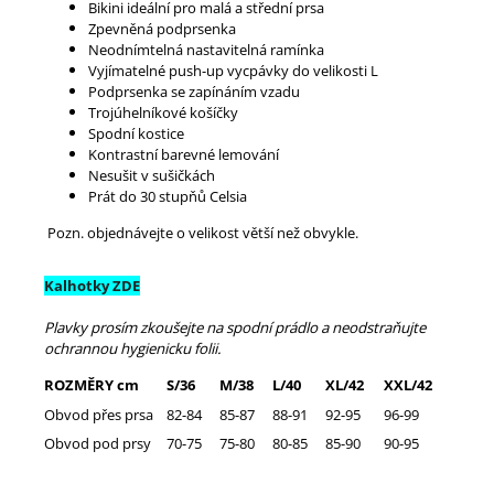
Bikini ideální pro malá a střední prsa
Zpevněná podprsenka
Neodnímtelná nastavitelná ramínka
Vyjímatelné push-up vycpávky do velikosti L
Podprsenka se zapínáním vzadu
Trojúhelníkové košíčky
Spodní kostice
Kontrastní barevné lemování
Nesušit v sušičkách
Prát do 30 stupňů Celsia
Pozn. objednávejte o velikost větší než obvykle.
Kalhotky ZDE
Plavky prosím zkoušejte na spodní prádlo a neodstraňujte
ochrannou hygienicku folii.
ROZMĚRY cm
S/36
M/38
L/40
XL/42
XXL/42
Obvod přes prsa
82-84
85-87
88-91
92-95
96-99
Obvod pod prsy
70-75
75-80
80-85
85-90
90-95