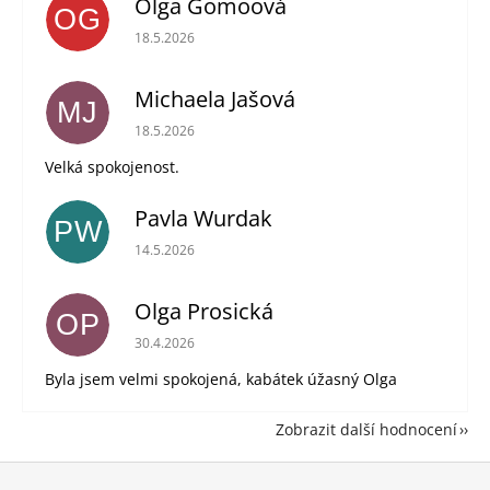
Olga Gomoová
OG
Hodnocení obchodu je 5 z 5 hvězdiček.
18.5.2026
Michaela Jašová
MJ
Hodnocení obchodu je 5 z 5 hvězdiček.
18.5.2026
Velká spokojenost.
Pavla Wurdak
PW
Hodnocení obchodu je 5 z 5 hvězdiček.
14.5.2026
Olga Prosická
OP
Hodnocení obchodu je 5 z 5 hvězdiček.
30.4.2026
Byla jsem velmi spokojená, kabátek úžasný Olga
Zobrazit další hodnocení
Z