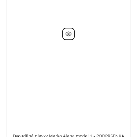
Dvoudílné plavky Marko Alana model 1 - PODPRSENKA