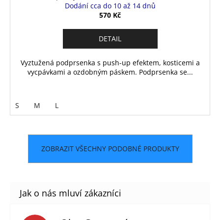
Dodání cca do 10 až 14 dnů
570 Kč
DETAIL
Vyztužená podprsenka s push-up efektem, kosticemi a
vycpávkami a ozdobným páskem. Podprsenka se...
S
M
L
ZOBRAZIT VŠECHNY PODOBNÉ PRODUKTY