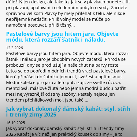
důležitý jen design, ale také to, jak se v plavkách budete cítit
při plavání, opalování i celodenním pobytu u vody. Začněte
správnou velikostí Plavky by měly přiléhat k tělu, ale nikde
nepříjemně netlačit. Příliš volný model se může po
namočení posouvat, příliš těsný...
Pastelové barvy jsou hitem jara. Objevte
módu, která rozzáří šatník i náladu.
12.3.2026
Pastelové barvy jsou hitem jara. Objevte módu, která rozzáří
šatník i náladu Jaro je obdobím nových začátků. Příroda se
probouzí, dny se prodlužují a naše chuť na barvy roste.
Letos se do popředí módních trendů vrací pastelové barvy,
které přinášejí do šatníku jemnost, svěžest a optimismus.
Módní kolekce pro jaro a léto potvrzují, že světle růžová,
mentolová, máslově žlutá nebo jemná modrá budou patřit
mezi nejvýraznější odstíny sezóny. Pastely nejsou jen
trendem přehlídkových mol. Jsou také ...
Jak vybrat dokonalý dámský kabát: styl, střih
i trendy zimy 2025
16.10.2025
Jak vybrat dokonalý dámský kabát: styl, střih i trendy zimy
2025 Kabát je víc než jen praktický kousek do zimy – je to