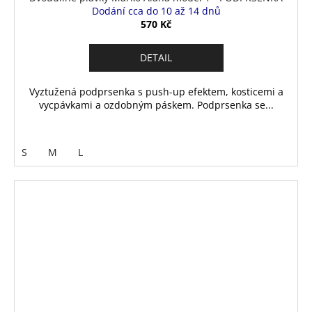
Dodání cca do 10 až 14 dnů
570 Kč
DETAIL
Vyztužená podprsenka s push-up efektem, kosticemi a
vycpávkami a ozdobným páskem. Podprsenka se...
S
M
L