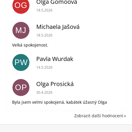
Olga Gomoová
OG
Hodnocení obchodu je 5 z 5 hvězdiček.
18.5.2026
Michaela Jašová
MJ
Hodnocení obchodu je 5 z 5 hvězdiček.
18.5.2026
Velká spokojenost.
Pavla Wurdak
PW
Hodnocení obchodu je 5 z 5 hvězdiček.
14.5.2026
Olga Prosická
OP
Hodnocení obchodu je 5 z 5 hvězdiček.
30.4.2026
Byla jsem velmi spokojená, kabátek úžasný Olga
Zobrazit další hodnocení
Z