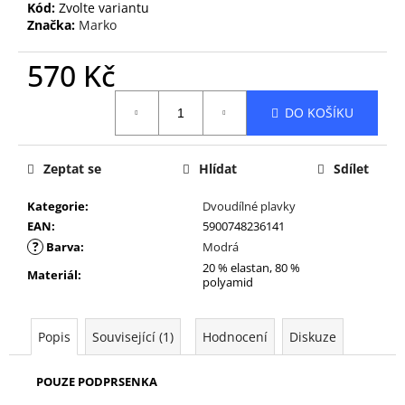
Kód:
Zvolte variantu
Značka:
Marko
570 Kč
Měrná
DO KOŠÍKU
cena:
Zeptat se
Hlídat
Sdílet
Kategorie
:
Dvoudílné plavky
EAN
:
5900748236141
?
Barva
:
Modrá
20 % elastan, 80 %
Materiál
:
polyamid
Popis
Související (1)
Hodnocení
Diskuze
POUZE PODPRSENKA