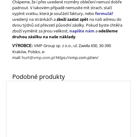
Chápeme, že i přes uvedené rozměry oblečení nemusí dobře
padnout. V takovém případě nemusíte mít strach, stačí
vyplnit vratku, která je součástí faktury, nebo
formulář
uvedený na stránkách a
zboží zaslat zpět
na naši adresu do
dvou týdnů od převzetí původní zásilky. Pokud byste chtěl/a
zboží vyměnit za jinou velikost,
napište nám
a
odešleme
druhou zásilku na naše náklady
.
VMP Group sp. z o.o., ul. Zawiła 65E, 30-390
VÝROBCE:
Kraków, Polsko, e-
mail
:
hurt@vmp.com.pl
https://vmp.com.pl/en/