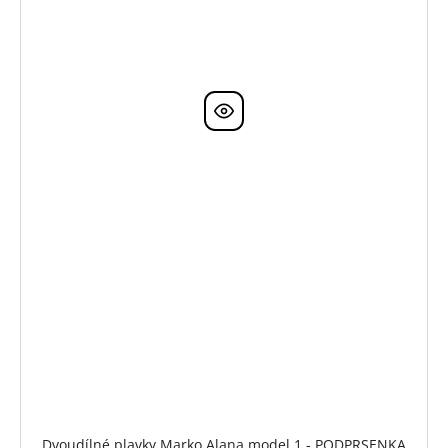
Dvoudílné plavky Marko Alana model 1 - PODPRSENKA