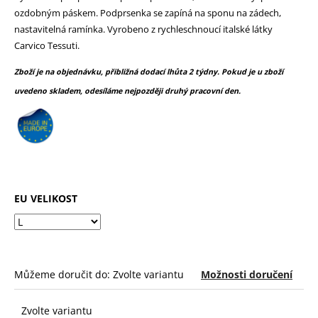
č
z
ozdobným páskem. Podprsenka se zapíná na sponu na zádech,
u
5
nastavitelná ramínka. Vyrobeno z rychleschnoucí italské látky
j
hvězdiček.
Carvico Tessuti.
e
m
Zboží je na objednávku, přibližná dodací lhůta 2 týdny. Pokud je u zboží
e
uvedeno skladem, odesíláme nejpozději druhý pracovní den.
EU VELIKOST
Můžeme doručit do:
Zvolte variantu
Možnosti doručení
Zvolte variantu