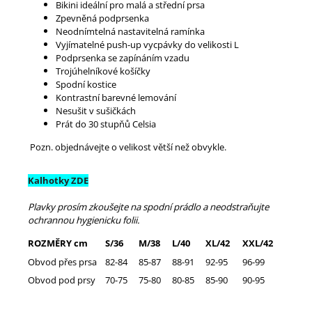
Bikini ideální pro malá a střední prsa
Zpevněná podprsenka
Neodnímtelná nastavitelná ramínka
Vyjímatelné push-up vycpávky do velikosti L
Podprsenka se zapínáním vzadu
Trojúhelníkové košíčky
Spodní kostice
Kontrastní barevné lemování
Nesušit v sušičkách
Prát do 30 stupňů Celsia
Pozn. objednávejte o velikost větší než obvykle.
Kalhotky ZDE
Plavky prosím zkoušejte na spodní prádlo a neodstraňujte
ochrannou hygienicku folii.
ROZMĚRY cm
S/36
M/38
L/40
XL/42
XXL/42
Obvod přes prsa
82-84
85-87
88-91
92-95
96-99
Obvod pod prsy
70-75
75-80
80-85
85-90
90-95