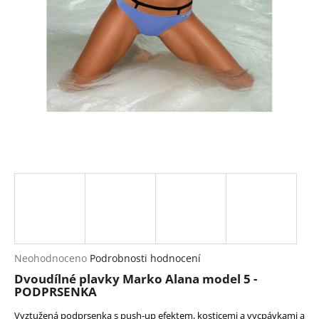
a
j
í
t
?
HLEDAT
D
o
p
Průměrné
Neohodnoceno
Podrobnosti hodnocení
hodnocení
o
Dvoudílné plavky Marko Alana model 5 -
produktu
r
PODPRSENKA
je
u
0,0
Vyztužená podprsenka s push-up efektem, kosticemi a vycpávkami a