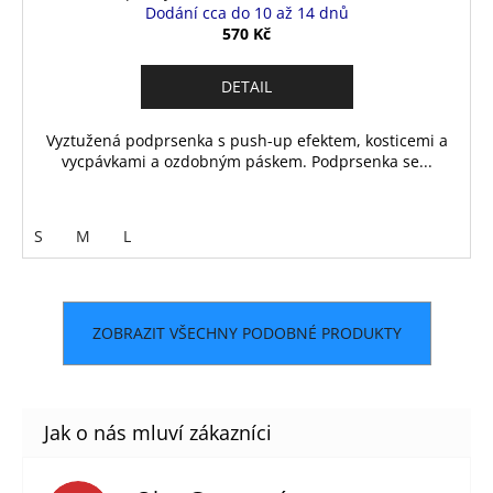
Dodání cca do 10 až 14 dnů
570 Kč
DETAIL
Vyztužená podprsenka s push-up efektem, kosticemi a
vycpávkami a ozdobným páskem. Podprsenka se...
S
M
L
ZOBRAZIT VŠECHNY PODOBNÉ PRODUKTY