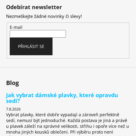
á
Odebírat newsletter
p
Nezmeškejte žádné novinky či slevy!
a
t
E-mail
í
PŘIHLÁSIT SE
Blog
Jak vybrat dámské plavky, které opravdu
sedí?
7.8.2026
Vybrat plavky, které dobře vypadají a zároveň perfektně
sedí, nemusí být jednoduché. Každá postava je jiná a právě
u plavek záleží na správné velikosti, střihu i opoře více než u
mnoha jiných kousků oblečení. Při výběru proto není