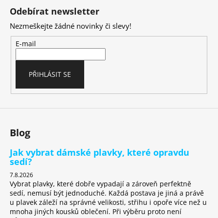
á
Odebírat newsletter
p
Nezmeškejte žádné novinky či slevy!
a
t
E-mail
í
PŘIHLÁSIT SE
Blog
Jak vybrat dámské plavky, které opravdu
sedí?
7.8.2026
Vybrat plavky, které dobře vypadají a zároveň perfektně
sedí, nemusí být jednoduché. Každá postava je jiná a právě
u plavek záleží na správné velikosti, střihu i opoře více než u
mnoha jiných kousků oblečení. Při výběru proto není