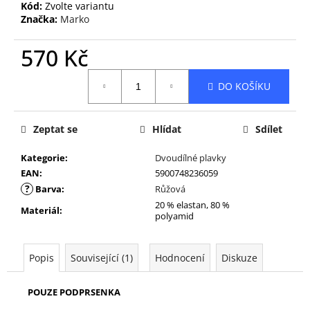
Kód:
Zvolte variantu
Značka:
Marko
570 Kč
Měrná
DO KOŠÍKU
cena:
Zeptat se
Hlídat
Sdílet
Kategorie
:
Dvoudílné plavky
EAN
:
5900748236059
?
Barva
:
Růžová
20 % elastan, 80 %
Materiál
:
polyamid
Popis
Související (1)
Hodnocení
Diskuze
POUZE PODPRSENKA