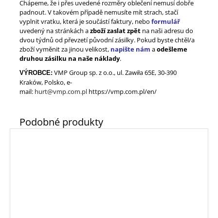
Chápeme, že i přes uvedené rozměry oblečení nemusí dobře
padnout. V takovém případě nemusíte mít strach, stačí
vyplnit vratku, která je součástí faktury, nebo
formulář
uvedený na stránkách a
zboží zaslat zpět
na naši adresu do
dvou týdnů od převzetí původní zásilky. Pokud byste chtěl/a
zboží vyměnit za jinou velikost,
napište nám
a
odešleme
druhou zásilku na naše náklady
.
VMP Group sp. z o.o., ul. Zawiła 65E, 30-390
VÝROBCE:
Kraków, Polsko, e-
mail
:
hurt@vmp.com.pl
https://vmp.com.pl/en/