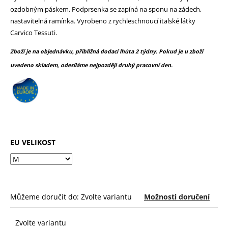
č
z
ozdobným páskem. Podprsenka se zapíná na sponu na zádech,
u
5
nastavitelná ramínka. Vyrobeno z rychleschnoucí italské látky
j
hvězdiček.
Carvico Tessuti.
e
m
Zboží je na objednávku, přibližná dodací lhůta 2 týdny. Pokud je u zboží
e
uvedeno skladem, odesíláme nejpozději druhý pracovní den.
EU VELIKOST
Můžeme doručit do:
Zvolte variantu
Možnosti doručení
Zvolte variantu