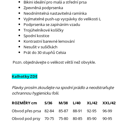
Bikini ideální pro malá a střední prsa
Zpevněná podprsenka
Neodnímtelná nastavitelná ramínka
Vyjímatelné push-up vycpávky do velikosti L
Podprsenka se zapínáním vzadu
Trojúhelníkové košíčky
Spodní kostice
Kontrastní barevné lemování
Nesušit v sušičkách
Prát do 30 stupňů Celsia
Pozn. objednávejte o velikost větší než obvykle.
Kalhotky ZDE
Plavky prosím zkoušejte na spodní prádlo a neodstraňujte
ochrannou hygienicku folii.
ROZMĚRY cm
S/36
M/38
L/40
XL/42
XXL/42
Obvod přes prsa
82-84
85-87
88-91
92-95
96-99
Obvod pod prsy
70-75
75-80
80-85
85-90
90-95