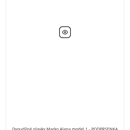
Dvoudílné plavky Marko Alana model 1 - PODPRSENKA