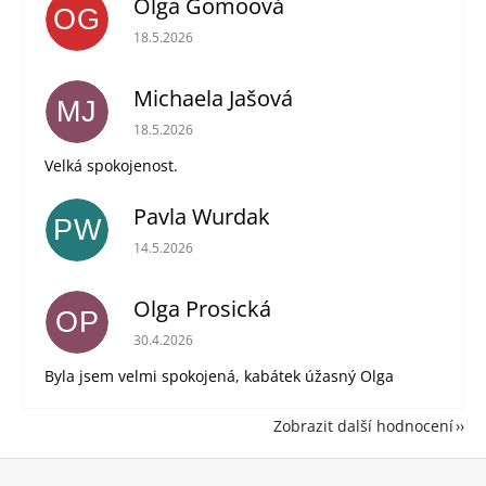
Olga Gomoová
OG
Hodnocení obchodu je 5 z 5 hvězdiček.
18.5.2026
Michaela Jašová
MJ
Hodnocení obchodu je 5 z 5 hvězdiček.
18.5.2026
Velká spokojenost.
Pavla Wurdak
PW
Hodnocení obchodu je 5 z 5 hvězdiček.
14.5.2026
Olga Prosická
OP
Hodnocení obchodu je 5 z 5 hvězdiček.
30.4.2026
Byla jsem velmi spokojená, kabátek úžasný Olga
Zobrazit další hodnocení
Z