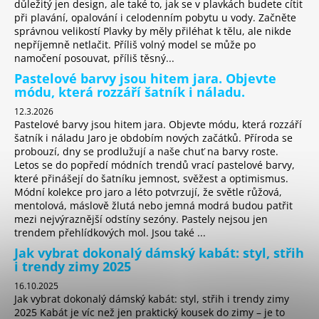
důležitý jen design, ale také to, jak se v plavkách budete cítit
při plavání, opalování i celodenním pobytu u vody. Začněte
správnou velikostí Plavky by měly přiléhat k tělu, ale nikde
nepříjemně netlačit. Příliš volný model se může po
namočení posouvat, příliš těsný...
Pastelové barvy jsou hitem jara. Objevte
módu, která rozzáří šatník i náladu.
12.3.2026
Pastelové barvy jsou hitem jara. Objevte módu, která rozzáří
šatník i náladu Jaro je obdobím nových začátků. Příroda se
probouzí, dny se prodlužují a naše chuť na barvy roste.
Letos se do popředí módních trendů vrací pastelové barvy,
které přinášejí do šatníku jemnost, svěžest a optimismus.
Módní kolekce pro jaro a léto potvrzují, že světle růžová,
mentolová, máslově žlutá nebo jemná modrá budou patřit
mezi nejvýraznější odstíny sezóny. Pastely nejsou jen
trendem přehlídkových mol. Jsou také ...
Jak vybrat dokonalý dámský kabát: styl, střih
i trendy zimy 2025
16.10.2025
Jak vybrat dokonalý dámský kabát: styl, střih i trendy zimy
2025 Kabát je víc než jen praktický kousek do zimy – je to