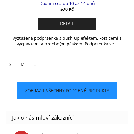
Dodání cca do 10 až 14 dnů
570 Kč
DETAIL
Vyztužená podprsenka s push-up efektem, kosticemi a
vycpávkami a ozdobným páskem. Podprsenka se...
S
M
L
ZOBRAZIT VŠECHNY PODOBNÉ PRODUKTY