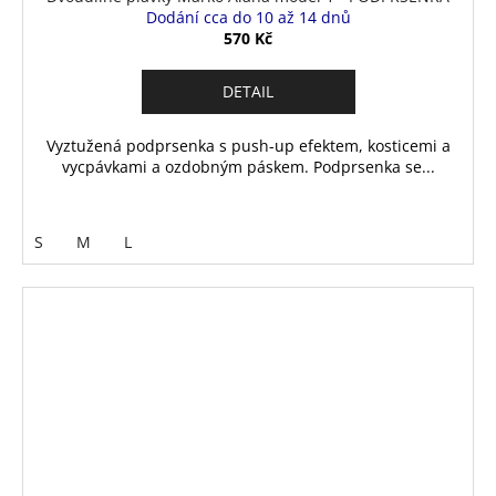
Dodání cca do 10 až 14 dnů
570 Kč
DETAIL
Vyztužená podprsenka s push-up efektem, kosticemi a
vycpávkami a ozdobným páskem. Podprsenka se...
S
M
L