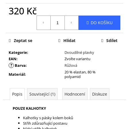
320 Kč
Měrná
DO KOŠÍKU
cena:
Zeptat se
Hlídat
Sdílet
Kategorie
:
Dvoudílné plavky
EAN
:
Zvolte variantu
?
Barva
:
Růžová
20 % elastan, 80 %
Materiál
:
polyamid
Popis
Související (1)
Hodnocení
Diskuze
POUZE KALHOTKY
Kalhotky s pásky kolem boků
Střih zdůrazňující postavu
Nízký střih kalhotek