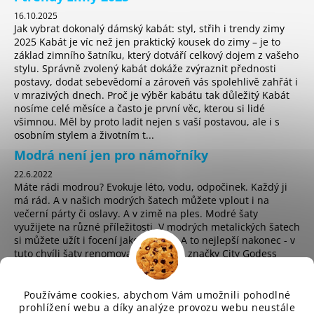
16.10.2025
Jak vybrat dokonalý dámský kabát: styl, střih i trendy zimy
2025 Kabát je víc než jen praktický kousek do zimy – je to
základ zimního šatníku, který dotváří celkový dojem z vašeho
stylu. Správně zvolený kabát dokáže zvýraznit přednosti
postavy, dodat sebevědomí a zároveň vás spolehlivě zahřát i
v mrazivých dnech. Proč je výběr kabátu tak důležitý Kabát
nosíme celé měsíce a často je první věc, kterou si lidé
všimnou. Měl by proto ladit nejen s vaší postavou, ale i s
osobním stylem a životním t...
Modrá není jen pro námořníky
22.6.2022
Máte rádi modrou? Evokuje léto, vodu, odpočinek. Každý ji
má rád. A v našich modrých šatech můžete vplout i na
večerní párty či oslavy. A v zimě na ples. Modré šaty
využijete na různé příležitosti. V modrých metalických šatech
si můžete užít i focení jako hvězda. A to nejlepší nakonec - v
tuto chvíli šaty renomované anglické značky City Godess
koupíte za pouhých 225 Kč! ...
Používáme cookies, abychom Vám umožnili pohodlné
prohlížení webu a díky analýze provozu webu neustále