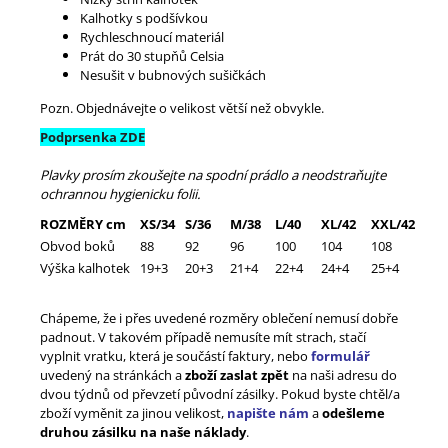
Kalhotky s podšívkou
Rychleschnoucí materiál
Prát do 30 stupňů Celsia
Nesušit v bubnových sušičkách
Pozn. Objednávejte o velikost větší než obvykle.
Podprsenka ZDE
Plavky prosím zkoušejte na spodní prádlo a neodstraňujte
ochrannou hygienicku folii.
ROZMĚRY cm
XS/34
S/36
M/38
L/40
XL/42
XXL/42
Obvod boků
88
92
96
100
104
108
Výška kalhotek
19+3
20+3
21+4
22+4
24+4
25+4
Chápeme, že i přes uvedené rozměry oblečení nemusí dobře
padnout. V takovém případě nemusíte mít strach, stačí
vyplnit vratku, která je součástí faktury, nebo
formulář
uvedený na stránkách a
zboží zaslat zpět
na naši adresu do
dvou týdnů od převzetí původní zásilky. Pokud byste chtěl/a
zboží vyměnit za jinou velikost,
napište nám
a
odešleme
druhou zásilku na naše náklady
.