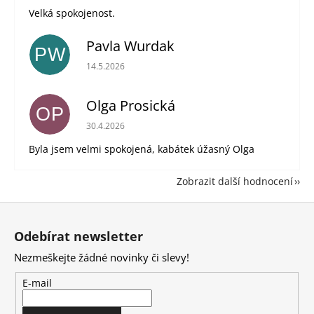
Velká spokojenost.
Pavla Wurdak
PW
Hodnocení obchodu je 5 z 5 hvězdiček.
14.5.2026
Olga Prosická
OP
Hodnocení obchodu je 5 z 5 hvězdiček.
30.4.2026
Byla jsem velmi spokojená, kabátek úžasný Olga
Zobrazit další hodnocení
Z
á
Odebírat newsletter
p
Nezmeškejte žádné novinky či slevy!
a
t
E-mail
í