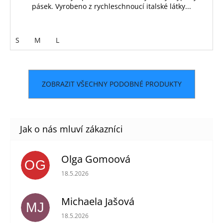
pásek. Vyrobeno z rychleschnoucí italské látky...
S
M
L
ZOBRAZIT VŠECHNY PODOBNÉ PRODUKTY
Olga Gomoová
OG
Hodnocení obchodu je 5 z 5 hvězdiček.
18.5.2026
Michaela Jašová
MJ
Hodnocení obchodu je 5 z 5 hvězdiček.
18.5.2026