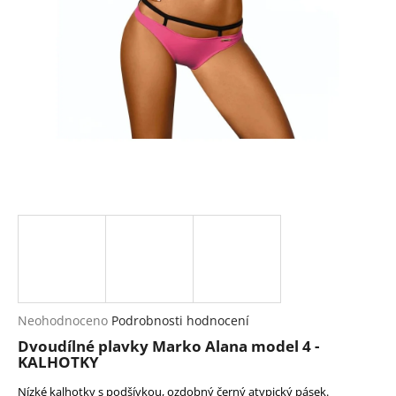
a
j
í
t
?
HLEDAT
D
o
p
Průměrné
Neohodnoceno
Podrobnosti hodnocení
hodnocení
o
Dvoudílné plavky Marko Alana model 4 -
produktu
r
KALHOTKY
je
u
0,0
Nízké kalhotky s podšívkou, ozdobný černý atypický pásek.