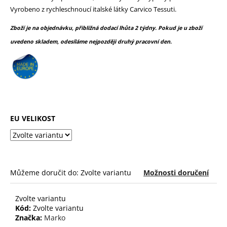
č
z
Vyrobeno z rychleschnoucí italské látky Carvico Tessuti.
u
5
j
hvězdiček.
Zboží je na objednávku, přibližná dodací lhůta 2 týdny. Pokud je u zboží
e
uvedeno skladem, odesíláme nejpozději druhý pracovní den.
m
e
EU VELIKOST
Můžeme doručit do:
Zvolte variantu
Možnosti doručení
Zvolte variantu
Kód:
Zvolte variantu
Značka:
Marko