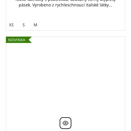
pásek. Vyrobeno z rychleschnoucí italské látky...
XS
S
M
NOVINKA