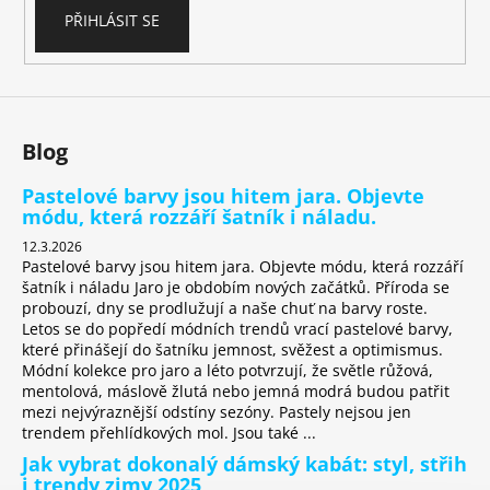
PŘIHLÁSIT SE
Blog
Pastelové barvy jsou hitem jara. Objevte
módu, která rozzáří šatník i náladu.
12.3.2026
Pastelové barvy jsou hitem jara. Objevte módu, která rozzáří
šatník i náladu Jaro je obdobím nových začátků. Příroda se
probouzí, dny se prodlužují a naše chuť na barvy roste.
Letos se do popředí módních trendů vrací pastelové barvy,
které přinášejí do šatníku jemnost, svěžest a optimismus.
Módní kolekce pro jaro a léto potvrzují, že světle růžová,
mentolová, máslově žlutá nebo jemná modrá budou patřit
mezi nejvýraznější odstíny sezóny. Pastely nejsou jen
trendem přehlídkových mol. Jsou také ...
Jak vybrat dokonalý dámský kabát: styl, střih
i trendy zimy 2025