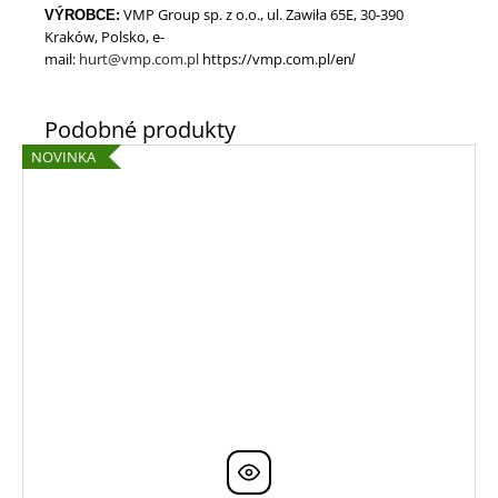
VMP Group sp. z o.o., ul. Zawiła 65E, 30-390
VÝROBCE:
Kraków, Polsko, e-
mail
:
hurt@vmp.com.pl
https://vmp.com.pl/
en/
NOVINKA