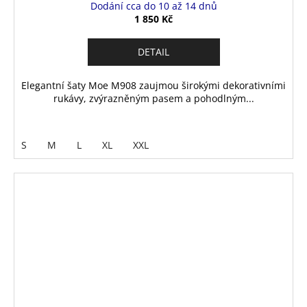
Dodání cca do 10 až 14 dnů
1 850 Kč
DETAIL
Elegantní šaty Moe M908 zaujmou širokými dekorativními
rukávy, zvýrazněným pasem a pohodlným...
S
M
L
XL
XXL