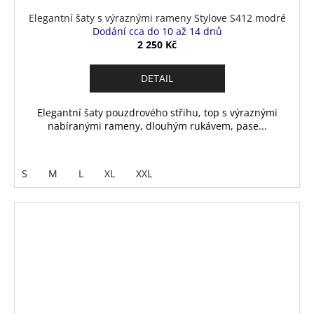
Elegantní šaty s výraznými rameny Stylove S412 modré
Dodání cca do 10 až 14 dnů
2 250 Kč
DETAIL
Elegantní šaty pouzdrového střihu, top s výraznými
nabíranými rameny, dlouhým rukávem, pase...
S
M
L
XL
XXL