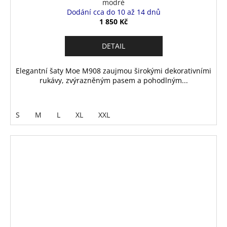
modré
Dodání cca do 10 až 14 dnů
1 850 Kč
DETAIL
Elegantní šaty Moe M908 zaujmou širokými dekorativními
rukávy, zvýrazněným pasem a pohodlným...
S
M
L
XL
XXL