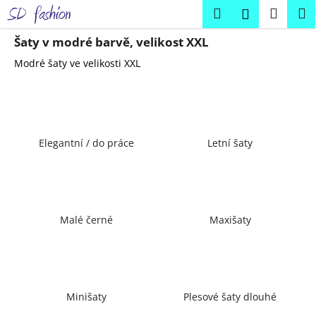
K
Přejít
Hledat
Náku
M
Přihlášení
na
o
obsah
Zpět
Zpět
košík
š
Šaty v modré barvě, velikost XXL
í
Modré šaty ve velikosti XXL
C
k
o
p
o
Elegantní / do práce
Letní šaty
t
ř
e
b
u
Malé černé
Maxišaty
j
e
t
e
Minišaty
Plesové šaty dlouhé
n