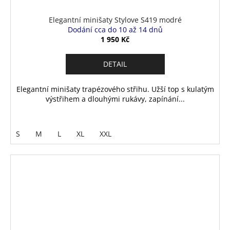
Elegantní minišaty Stylove S419 modré
Dodání cca do 10 až 14 dnů
1 950 Kč
DETAIL
Elegantní minišaty trapézového střihu. Užší top s kulatým
výstřihem a dlouhými rukávy, zapínání...
S
M
L
XL
XXL