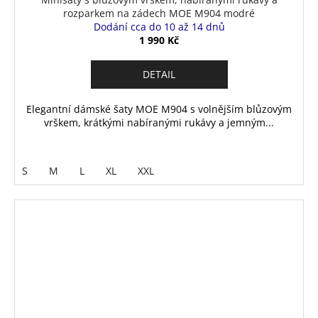
rozparkem na zádech MOE M904 modré
Dodání cca do 10 až 14 dnů
1 990 Kč
DETAIL
Elegantní dámské šaty MOE M904 s volnějším blůzovým
vrškem, krátkými nabíranými rukávy a jemným...
S
M
L
XL
XXL