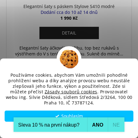
Elegantní šaty s páskem Stylove S410 modré
Dodání cca do 10 až 14 dnů
1 990 Kč
DETAIL
Elegantní šaty áčkového střihu, top bez rukávů s
výstřihem do V s tenkou vázačkou. Sukně do mírně...
S
M
L
XL
XXL
Používáme cookies, abychom Vám umožnili pohodlné
prohlížení webu a díky analýze provozu webu neustále
zlepšovali jeho funkce, výkon a použitelnost. Zde si
SLEVA
můžete přečíst
Zásady souborů cookies
. Provozovatel
webu ing. Silvie Dědková, sídlem Středová 2/3264, 100 00
Praha 10, IČ 73787124.
Souhlasím
Sleva 10 % na první nákup?​
ANO
NE
Nastavení