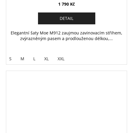
1 790 Kč
DETAIL
Elegantní šaty Moe M912 zaujmou zavinovacím střihem,
zvýrazněným pasem a prodlouženou délkou,...
S
M
L
XL
XXL