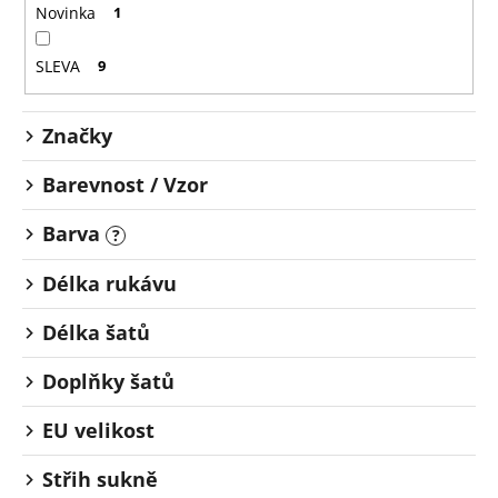
o
č
Novinka
1
u
d
j
u
SLEVA
9
e
k
m
t
e
Značky
ů
Barevnost / Vzor
Barva
?
Délka rukávu
Délka šatů
Doplňky šatů
EU velikost
Střih sukně