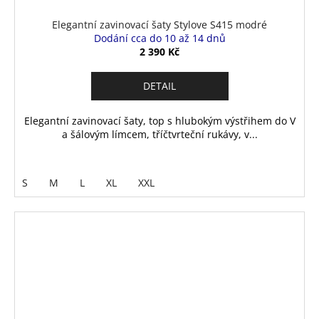
Elegantní zavinovací šaty Stylove S415 modré
Dodání cca do 10 až 14 dnů
2 390 Kč
DETAIL
Elegantní zavinovací šaty, top s hlubokým výstřihem do V
a šálovým límcem, tříčtvrteční rukávy, v...
S
M
L
XL
XXL