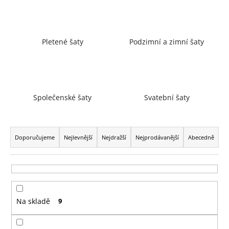
a
j
í
Pletené šaty
Podzimní a zimní šaty
t
?
Společenské šaty
Svatební šaty
HLEDAT
Ř
a
Doporučujeme
Nejlevnější
Nejdražší
Nejprodávanější
Abecedně
z
D
e
o
n
p
í
o
Na skladě
9
p
r
r
u