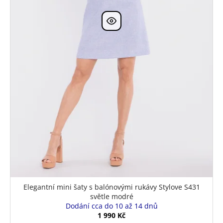
k
t
ů
Elegantní mini šaty s balónovými rukávy Stylove S431
světle modré
Dodání cca do 10 až 14 dnů
1 990 Kč