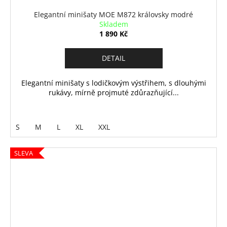
Elegantní minišaty MOE M872 královsky modré
Skladem
1 890 Kč
DETAIL
Elegantní minišaty s lodičkovým výstřihem, s dlouhými
rukávy, mírně projmuté zdůrazňující...
S
M
L
XL
XXL
SLEVA