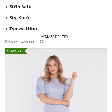
Střih šatů
Styl šatů
Typ výstřihu
VYMAZAT FILTRY
Položek k zobrazení:
70
V
NOVINKA
ý
p
i
s
p
r
o
d
u