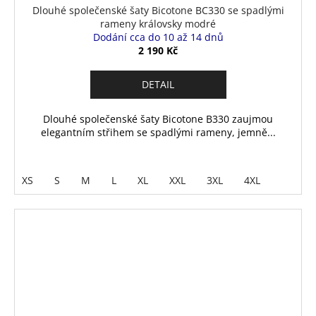
Dlouhé společenské šaty Bicotone BC330 se spadlými
rameny královsky modré
Dodání cca do 10 až 14 dnů
2 190 Kč
DETAIL
Dlouhé společenské šaty Bicotone B330 zaujmou
elegantním střihem se spadlými rameny, jemně...
XS
S
M
L
XL
XXL
3XL
4XL