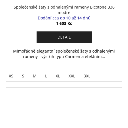
Společenské šaty s odhalenými rameny Bicotone 336
modré
Dodání cca do 10 až 14 dnů
1 603 Kč
DETAIL
Mimořádně elegantní společenské šaty s odhalenými
rameny - výstřih typu Carmen a efektním...
XS
S
M
L
XL
XXL
3XL