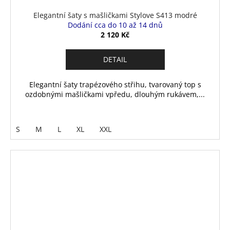
Elegantní šaty s mašličkami Stylove S413 modré
Dodání cca do 10 až 14 dnů
2 120 Kč
DETAIL
Elegantní šaty trapézového střihu, tvarovaný top s
ozdobnými mašličkami vpředu, dlouhým rukávem,...
S
M
L
XL
XXL