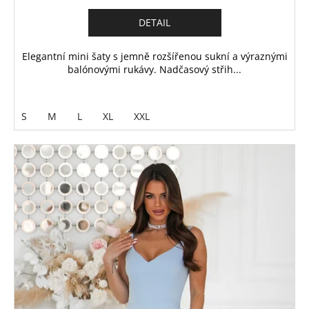
DETAIL
Elegantní mini šaty s jemně rozšířenou sukní a výraznými
balónovými rukávy. Nadčasový střih...
S
M
L
XL
XXL