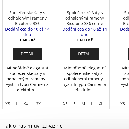
Společenské šaty s
Společenské šaty s
Sp
odhalenými rameny
odhalenými rameny
od
Bicotone 336
Bicotone 336 černé
Bic
Dodání cca do 10 až 14
červené
Dodání cca do 10 až 14
Dodá
dnů
dnů
1 603 Kč
1 603 Kč
DETAIL
DETAIL
Mimořádně elegantní
Mimořádně elegantní
Mim
společenské šaty s
společenské šaty s
sp
odhalenými rameny -
odhalenými rameny -
odh
výstřih typu Carmen a
výstřih typu Carmen a
výst
efektním...
efektním...
XS
L
XXL
3XL
XS
S
M
L
XL
XXL
XS