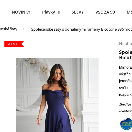
NOVINKY
Plavky
SLEVY
VŠE ZA 99
Mo
enské šaty
Společenské šaty s odhalenými rameny Bicotone 336 mo
Co potřebujete najít?
Průmě
Neoho
SLEVA
hodno
Spol
produ
HLEDAT
Bico
je
0,0
Mimořád
z
výstřih
5
Doporučujeme
jemného
hvězdi
světlo.
rozpark
Zboží je
uvedeno