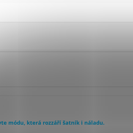
te módu, která rozzáří šatník i náladu.