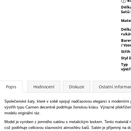
?
B
Délk
šatů
:
Mate
Délk
ruká
Bare
/ Vzo
Střih
Styl 
Typ
výstř
Popis
Hodnocení
Diskuze
Ostatní informa
Společenské šaty, které v sobě spojují nadčasovou eleganci s moderními 
výstřih typu Carmen decentně podtrhuje ženskou krásu. Výrazné překřížení 
modelu originální ráz.
Model je vyroben z jemného saténu s metalickým leskem. Tento materiál ne
což podtrhuje celkovou slavnostní atmosféru šatů. Satén je příjemný na do