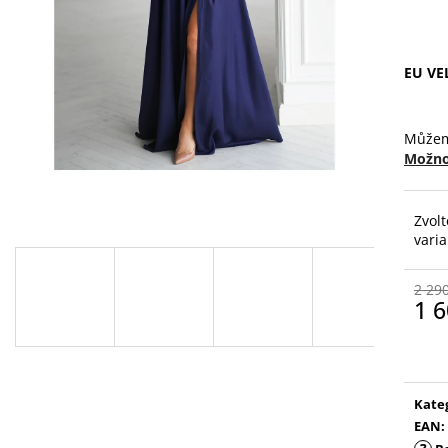
EU VE
Můžem
Možno
Zvolt
vari
2 29
1 6
Měr
cena
Kate
EAN
: