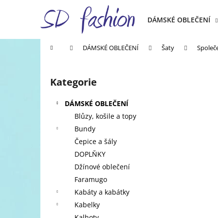
K
Přejít
na
o
DÁMSKÉ OBLEČENÍ
obsah
Zpět
Zpět
š
do
do
í
Domů
DÁMSKÉ OBLEČENÍ
Šaty
Společ
k
obchodu
obchodu
P
o
Kategorie
Přeskočit
s
kategorie
t
DÁMSKÉ OBLEČENÍ
r
Blůzy, košile a topy
a
Bundy
n
Čepice a šály
n
DOPLŇKY
í
Džínové oblečení
p
Faramugo
a
Kabáty a kabátky
n
Kabelky
e
Kalhoty