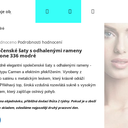
Hledat
Přihlášení
Nákupní
je objednávka
Věrnostní slevy
Obchodní podmínky
dré
košík
rné
dnoceno
Podrobnosti hodnocení
cení
ečenské šaty s odhalenými rameny
ktu
tone 336 modré
ně elegantní společenské šaty s odhalenými rameny -
 typu Carmen a efektním překřížením. Vyrobeny z
 saténu s metalickým leskem, který krásně odráží
ček.
 Přiléhavý top, široká vzdušná rozevlátá sukně s vysokým
em, který zajišťuje oslnivý pohyb.
 na objednávku, přibližná dodací lhůta 2 týdny. Pokud je u zboží
 skladem, odesíláme nejpozději druhý pracovní den.