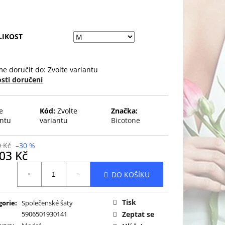
LIKOST
e doručit do:
Zvolte variantu
sti doručení
e
Kód:
Zvolte
Značka:
antu
variantu
Bicotone
0 Kč
–30 %
03 Kč
ná
DO KOŠÍKU
:
Tisk
gorie
:
Společenské šaty
5906501930141
Zeptat se