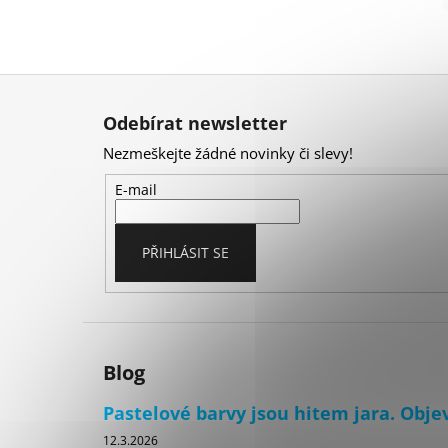
Z
á
Odebírat newsletter
p
Nezmeškejte žádné novinky či slevy!
a
t
E-mail
í
PŘIHLÁSIT SE
Blog
Pastelové barvy jsou hitem jara. Objev
12.3.2026