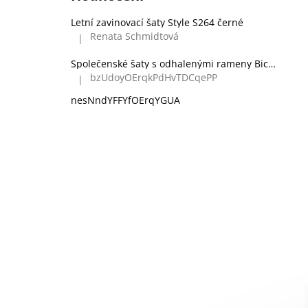
Letní zavinovací šaty Style S264 černé
Renata Schmidtová
|
Hodnocení produktu je 5 z 5 hvězdiček.
Společenské šaty s odhalenými rameny Bicotone 336 zelené
bzUdoyOErqkPdHvTDCqePP
|
Hodnocení produktu je 5 z 5 hvězdiček.
nesNndYFFYfOErqYGUA