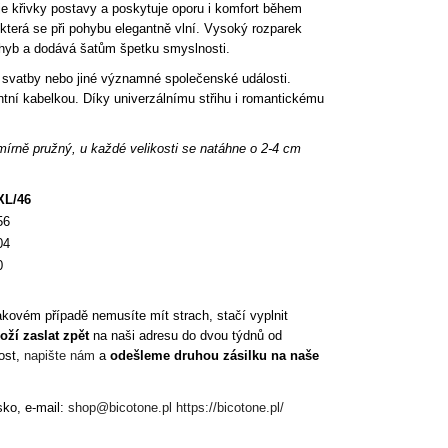
ruje křivky postavy a poskytuje oporu i komfort během
která se při pohybu elegantně vlní. Vysoký rozparek
 pohyb a dodává šatům špetku smyslnosti.
ry, svatby nebo jiné významné společenské události.
ntní kabelkou. Díky univerzálnímu střihu i romantickému
mírně pružný, u každé velikosti se natáhne o 2-4 cm
XL/46
56
04
0
kovém případě nemusíte mít strach, stačí vyplnit
oží zaslat zpět
na naši adresu do dvou týdnů od
kost,
napište nám
a
odešleme druhou zásilku na naše
ko, e-mail:
shop@bicotone.pl
https://bicotone.pl/