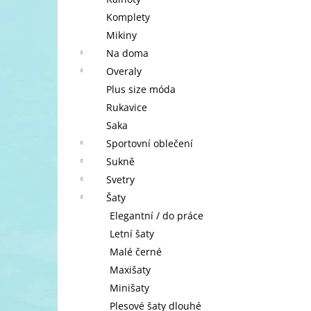
l
Komplety
Mikiny
Na doma
Overaly
Plus size móda
Rukavice
Saka
Sportovní oblečení
Sukně
Svetry
Šaty
Elegantní / do práce
Letní šaty
Malé černé
Maxišaty
Minišaty
Plesové šaty dlouhé