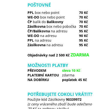
POŠTOVNÉ
PPL
box nebo point
70 Kč
WE-DO
box nebo point
70 Kč
ČP
balík do
Balíkovny
70 Kč
Zásilkovna
box nebo pobočka
70 Kč
ČP/Balíkovna
na adresu
95 Kč
WE-DO
na adresu
90 Kč
PPL
na adresu
95 Kč
Zásilkovna
na adresu
95 Kč
ZDARMA
Objednávky nad 2 500 Kč
MOŽNOSTI PLATBY
PŘEVODEM
sleva 10 Kč
PLATEBNÍ KARTOU
zdarma
NA DOBÍRKU
poplatek 45 Kč
POTŘEBUJETE COKOLI VRÁTIT?
Použijte kód Zásilkovny
90339972
(z ceny vráceného zboží bude odečteno
70 Kč za zpětnou zásilku)