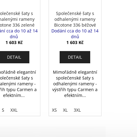
olečenské šaty s
Společenské šaty s
halenými rameny
odhalenými rameny
otone 336 zelené
Bicotone 336 béžové
ní cca do 10 až 14
Dodání cca do 10 až 14
dnů
dnů
1 603 Kč
1 603 Kč
DETAIL
DETAIL
ořádně elegantní
Mimořádně elegantní
olečenské šaty s
společenské šaty s
alenými rameny -
odhalenými rameny -
řih typu Carmen a
výstřih typu Carmen a
efektním...
efektním...
S
XXL
XS
XL
3XL