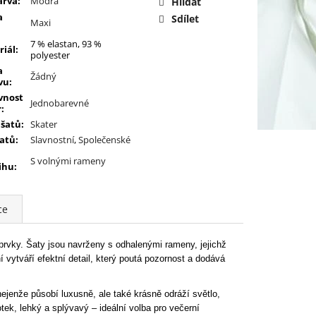
arva
:
Modrá
Hlídat
a
Sdílet
Maxi
7 % elastan, 93 %
riál
:
polyester
a
Žádný
vu
:
vnost
Jednobarevné
r
:
 šatů
:
Skater
šatů
:
Slavnostní
,
Společenské
S volnými rameny
ihu
:
ce
prvky. Šaty jsou navrženy s odhalenými rameny, jejichž
vytváří efektní detail, který poutá pozornost a dodává
jenže působí luxusně, ale také krásně odráží světlo,
tek, lehký a splývavý – ideální volba pro večerní