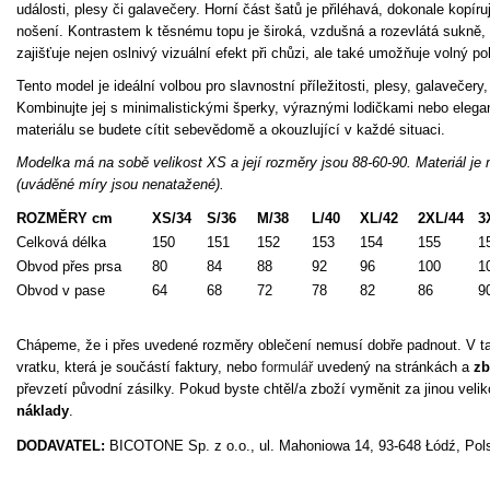
události, plesy či galavečery. Horní část šatů je přiléhavá, dokonale kopí
nošení. Kontrastem k těsnému topu je široká, vzdušná a rozevlátá sukně, 
zajišťuje nejen oslnivý vizuální efekt při chůzi, ale také umožňuje volný
Tento model je ideální volbou pro slavnostní příležitosti, plesy, galaveče
Kombinujte jej s minimalistickými šperky, výraznými lodičkami nebo elega
materiálu se budete cítit sebevědomě a okouzlující v každé situaci.
Modelka má na sobě velikost XS a její rozměry jsou 88-60-90. Materiál je 
(uváděné míry jsou nenatažené).
ROZMĚRY cm
XS/34
S/36
M/38
L/40
XL/42
2XL/44
3
Celková délka
150
151
152
153
154
155
1
Obvod přes prsa
80
84
88
92
96
100
1
Obvod v pase
64
68
72
78
82
86
9
Chápeme, že i přes uvedené rozměry oblečení nemusí dobře padnout. V ta
vratku, která je součástí faktury, nebo
formulář
uvedený na stránkách a
zb
převzetí původní zásilky. Pokud byste chtěl/a zboží vyměnit za jinou veli
náklady
.
DODAVATEL:
BICOTONE Sp. z o.o., ul. Mahoniowa 14, 93-648 Łódź, Pols