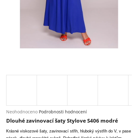
a
j
í
t
?
HLEDAT
D
o
p
Průměrné
Neohodnoceno
Podrobnosti hodnocení
hodnocení
o
Dlouhé zavinovací šaty Stylove S406 modré
produktu
r
je
u
Krásné viskozové šaty, zavinovací střih, hluboký výstřih do V, v pase
0,0