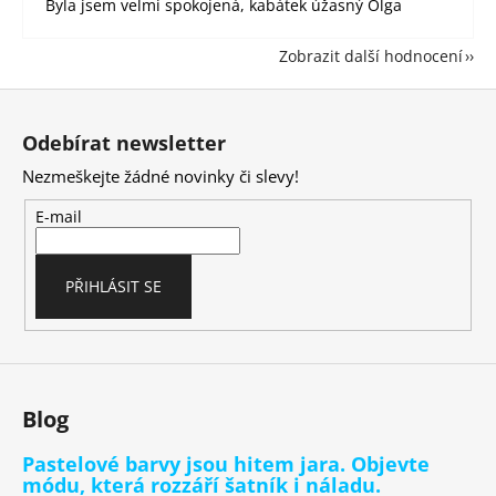
Byla jsem velmi spokojená, kabátek úžasný Olga
Zobrazit další hodnocení
Z
á
Odebírat newsletter
p
Nezmeškejte žádné novinky či slevy!
a
t
E-mail
í
PŘIHLÁSIT SE
Blog
Pastelové barvy jsou hitem jara. Objevte
módu, která rozzáří šatník i náladu.