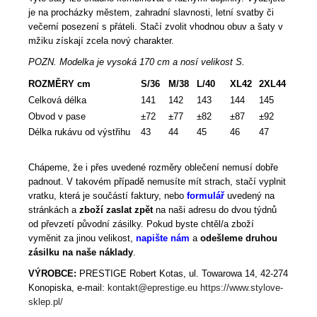
je na procházky městem, zahradní slavnosti, letní svatby či
večerní posezení s přáteli. Stačí zvolit vhodnou obuv a šaty v
mžiku získají zcela nový charakter.
POZN. Modelka je vysoká 170 cm a nosí velikost S.
ROZMĚRY cm
S/36
M/38
L/40
XL42
2XL44
Celková délka
141
142
143
144
145
Obvod v pase
±72
±77
±82
±87
±92
Délka rukávu od výstřihu
43
44
45
46
47
Chápeme, že i přes uvedené rozměry oblečení nemusí dobře
padnout. V takovém případě nemusíte mít strach, stačí vyplnit
vratku, která je součástí faktury, nebo
formulář
uvedený na
stránkách a
zboží zaslat zpět
na naši adresu do dvou týdnů
od převzetí původní zásilky. Pokud byste chtěl/a zboží
vyměnit za jinou velikost,
napište nám
a
odešleme druhou
zásilku na naše náklady
.
VÝROBCE:
PRESTIGE Robert Kotas, ul. Towarowa 14, 42-274
Konopiska, e-mail:
kontakt@eprestige.eu
https://www.stylove-
sklep.pl/