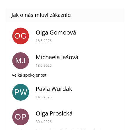
Olga Gomoová
OG
Hodnocení obchodu je 5 z 5 hvězdiček.
18.5.2026
Michaela Jašová
MJ
Hodnocení obchodu je 5 z 5 hvězdiček.
18.5.2026
Velká spokojenost.
Pavla Wurdak
PW
Hodnocení obchodu je 5 z 5 hvězdiček.
14.5.2026
Olga Prosická
OP
Hodnocení obchodu je 5 z 5 hvězdiček.
30.4.2026