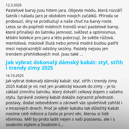
12.3.2026
Pastelové barvy jsou hitem jara. Objevte módu, která rozzáří
šatník i náladu Jaro je obdobím nových začátků. Příroda se
probouzí, dny se prodlužují a naše chuť na barvy roste.
Letos se do popředí módních trendů vrací pastelové barvy,
které přinášejí do šatníku jemnost, svěžest a optimismus.
Módní kolekce pro jaro a léto potvrzují, že světle růžová,
mentolová, máslově žlutá nebo jemná modrá budou patřit
mezi nejvýraznější odstíny sezóny. Pastely nejsou jen
trendem přehlídkových mol. Jsou také ...
Jak vybrat dokonalý dámský kabát: styl, střih
i trendy zimy 2025
16.10.2025
Jak vybrat dokonalý dámský kabát: styl, střih i trendy zimy
2025 Kabát je víc než jen praktický kousek do zimy – je to
základ zimního šatníku, který dotváří celkový dojem z vašeho
stylu. Správně zvolený kabát dokáže zvýraznit přednosti
postavy, dodat sebevědomí a zároveň vás spolehlivě zahřát i
v mrazivých dnech. Proč je výběr kabátu tak důležitý Kabát
nosíme celé měsíce a často je první věc, kterou si lidé
všimnou. Měl by proto ladit nejen s vaší postavou, ale i s
osobním stylem a životním t...