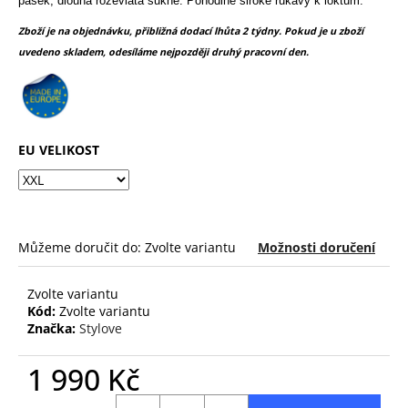
č
pásek, dlouhá rozevlátá sukně. Pohodlné široké rukávy k loktům.
z
u
5
Zboží je na objednávku, přibližná dodací lhůta 2 týdny. Pokud je u zboží
j
hvězdiček.
uvedeno skladem, odesíláme nejpozději druhý pracovní den.
e
m
e
EU VELIKOST
Můžeme doručit do:
Zvolte variantu
Možnosti doručení
Zvolte variantu
Kód:
Zvolte variantu
Značka:
Stylove
1 990 Kč
Měrná