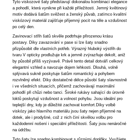
Tyto viskozové šaty představují dokonalou kombinaci elegance
a pohodlí, která vynikne při každé příležitosti. Jemný květinový
motiv dodává šatům svěžest a ženský půvab, zatímco kvalitní
viskózový materiál zajišťuje příjemný pocit na těle a vzdušnost
po celý den.
Zavinovací střih šatů skvěle podtrhuje přirozenou krásu
postavy. Díky zavazování v pase si lze šaty snadno
přizpůsobit dle vlastních potřeb. Výrazný hluboký výstřih do
tvaru V opticky prodlužuje krk a jemně zvýrazňuje dekolt, aniž
by působil příliš vyzývavě. Právě tento detail dotváří celkový
elegantní vzhled a navozuje dojem lehkosti. Dlouhá, volně
splývavá sukně poskytuje šatům romantický a pohybem
rozvlněný efekt. Díky dostatečné délce působí šaty slavnostně
i ve všedních situacích, přičemž zachovávají maximální
pohodlí při chůzi nebo tanci. Široké rukávy sahající do úrovně
loktů poskytují vzdušnost a volnost pohybu. Jsou ideální pro
teplejší dny, kdy je důležité zachovat komfort.Díky volbě
viskózy jako hlavního materiálu jsou šaty nejen příjemné na
dotek, ale i prodyšné, což z nich činí skvělou volbu pro
každodenní nošení i speciální příležitosti. Šaty jsou nenáročné
na údržbu.
Tyto šaty lze snadno kombinovat s různými doplňky. Využijete