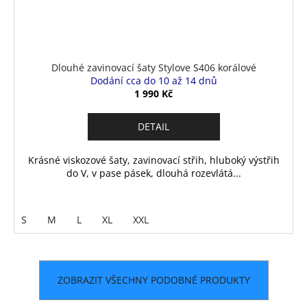
Dlouhé zavinovací šaty Stylove S406 korálové
Dodání cca do 10 až 14 dnů
1 990 Kč
DETAIL
Krásné viskozové šaty, zavinovací střih, hluboký výstřih
do V, v pase pásek, dlouhá rozevlátá...
S
M
L
XL
XXL
ZOBRAZIT VŠECHNY PODOBNÉ PRODUKTY