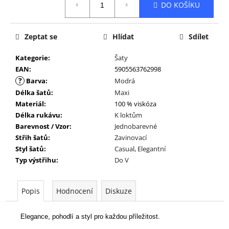
DO KOŠÍKU
cena:
Zeptat se
Hlídat
Sdílet
Kategorie
:
Šaty
EAN
:
5905563762998
?
Barva
:
Modrá
Délka šatů
:
Maxi
Materiál
:
100 % viskóza
Délka rukávu
:
K loktům
Barevnost / Vzor
:
Jednobarevné
Střih šatů
:
Zavinovací
Styl šatů
:
Casual
,
Elegantní
Typ výstřihu
:
Do V
Popis
Hodnocení
Diskuze
Elegance, pohodlí a styl pro každou příležitost.