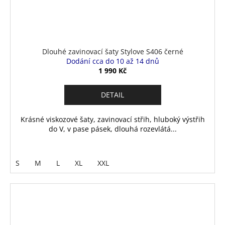
Dlouhé zavinovací šaty Stylove S406 černé
Dodání cca do 10 až 14 dnů
1 990 Kč
DETAIL
Krásné viskozové šaty, zavinovací střih, hluboký výstřih
do V, v pase pásek, dlouhá rozevlátá...
S
M
L
XL
XXL