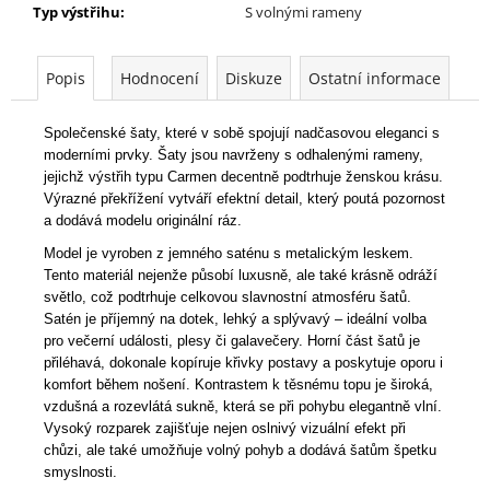
Typ výstřihu
:
S volnými rameny
Popis
Hodnocení
Diskuze
Ostatní informace
Společenské šaty, které v sobě spojují nadčasovou eleganci s
moderními prvky. Šaty jsou navrženy s odhalenými rameny,
jejichž výstřih typu Carmen decentně podtrhuje ženskou krásu.
Výrazné překřížení vytváří efektní detail, který poutá pozornost
a dodává modelu originální ráz.
Model je vyroben z jemného saténu s metalickým leskem.
Tento materiál nejenže působí luxusně, ale také krásně odráží
světlo, což podtrhuje celkovou slavnostní atmosféru šatů.
Satén je příjemný na dotek, lehký a splývavý – ideální volba
pro večerní události, plesy či galavečery. Horní část šatů je
přiléhavá, dokonale kopíruje křivky postavy a poskytuje oporu i
komfort během nošení. Kontrastem k těsnému topu je široká,
vzdušná a rozevlátá sukně, která se při pohybu elegantně vlní.
Vysoký rozparek zajišťuje nejen oslnivý vizuální efekt při
chůzi, ale také umožňuje volný pohyb a dodává šatům špetku
smyslnosti.