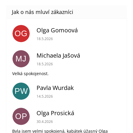
Olga Gomoová
OG
Hodnocení obchodu je 5 z 5 hvězdiček.
18.5.2026
Michaela Jašová
MJ
Hodnocení obchodu je 5 z 5 hvězdiček.
18.5.2026
Velká spokojenost.
Pavla Wurdak
PW
Hodnocení obchodu je 5 z 5 hvězdiček.
14.5.2026
Olga Prosická
OP
Hodnocení obchodu je 5 z 5 hvězdiček.
30.4.2026
Byla jsem velmi spokojená, kabátek úžasný Olga