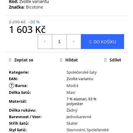
Kód:
Zvolte variantu
Značka:
Bicotone
2 290 Kč
–30 %
1 603 Kč
Měrná
DO KOŠÍKU
cena:
Zeptat se
Hlídat
Sdílet
Kategorie
:
Společenské šaty
EAN
:
Zvolte variantu
?
Barva
:
Modrá
Délka šatů
:
Maxi
7 % elastan, 93 %
Materiál
:
polyester
Délka rukávu
:
Žádný
Barevnost / Vzor
:
Jednobarevné
Střih šatů
:
Skater
Styl šatů
:
Slavnostní
,
Společenské