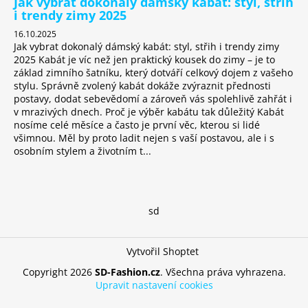
Jak vybrat dokonalý dámský kabát: styl, střih
i trendy zimy 2025
16.10.2025
Jak vybrat dokonalý dámský kabát: styl, střih i trendy zimy
2025 Kabát je víc než jen praktický kousek do zimy – je to
základ zimního šatníku, který dotváří celkový dojem z vašeho
stylu. Správně zvolený kabát dokáže zvýraznit přednosti
postavy, dodat sebevědomí a zároveň vás spolehlivě zahřát i
v mrazivých dnech. Proč je výběr kabátu tak důležitý Kabát
nosíme celé měsíce a často je první věc, kterou si lidé
všimnou. Měl by proto ladit nejen s vaší postavou, ale i s
osobním stylem a životním t...
sd
Vytvořil Shoptet
Copyright 2026
SD-Fashion.cz
. Všechna práva vyhrazena.
Upravit nastavení cookies