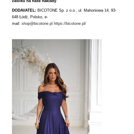
zásilku na naše náklady
.
DODAVATEL:
BICOTONE Sp. z o.o., ul. Mahoniowa 14, 93-
648 Łódź, Polsko, e-
mail:
shop@bicotone.pl
https://bicotone.pl/