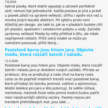
7.8.2026
Vybrat plavky, které dobře vypadají a zároveň perfektně
sedí, nemusí být jednoduché. Každá postava je jiná a právě
u plavek záleží na správné velikosti, střihu i opoře více než u
mnoha jiných kousků oblečení. Při výběru proto není
důležitý jen design, ale také to, jak se v plavkách budete cítit
při plavání, opalování i celodenním pobytu u vody. Začněte
správnou velikostí Plavky by měly přiléhat k tělu, ale nikde
nepříjemně netlačit. Příliš volný model se může po
namočení posouvat, příliš těsný...
Pastelové barvy jsou hitem jara. Objevte
módu, která rozzáří šatník i náladu.
12.3.2026
Pastelové barvy jsou hitem jara. Objevte módu, která rozzáří
šatník i náladu Jaro je obdobím nových začátků. Příroda se
probouzí, dny se prodlužují a naše chuť na barvy roste.
Letos se do popředí módních trendů vrací pastelové barvy,
které přinášejí do šatníku jemnost, svěžest a optimismus.
Módní kolekce pro jaro a léto potvrzují, že světle růžová,
mentolová, máslově žlutá nebo jemná modrá budou patřit
mezi nejvýraznější odstíny sezóny. Pastely nejsou jen
trendem přehlídkových mol. Jsou také ...