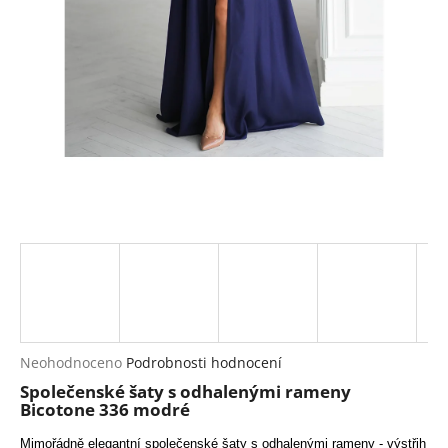
a
j
í
t
?
HLEDAT
D
o
p
Průměrné
Neohodnoceno
Podrobnosti hodnocení
hodnocení
o
Společenské šaty s odhalenými rameny
produktu
r
Bicotone 336 modré
je
u
0,0
Mimořádně elegantní společenské šaty s odhalenými rameny - výstřih