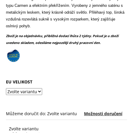
č
z
typu Carmen a efektním překřížením. Vyrobeny z jemného saténu s
u
5
metalickým leskem, který krásně odráží světlo. Přiléhavý top, široká
j
hvězdiček.
e
vzdušná rozevlátá sukně s vysokým rozparkem, který zajišťuje
m
oslnivý pohyb.
e
Zboží je na objednávku, přibližná dodací lhůta 2 týdny. Pokud je u zboží
uvedeno skladem, odesíláme nejpozději druhý pracovní den.
EU VELIKOST
Můžeme doručit do:
Zvolte variantu
Možnosti doručení
Zvolte variantu