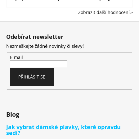
Zobrazit další hodnocení
Z
á
Odebírat newsletter
p
Nezmeškejte žádné novinky či slevy!
a
t
E-mail
í
PŘIHLÁSIT SE
Blog
Jak vybrat dámské plavky, které opravdu
sedí?