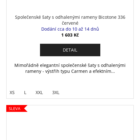
Společenské šaty s odhalenými rameny Bicotone 336
červené
Dodání cca do 10 až 14 dnů
1 603 Kč
DETAIL
Mimořádně elegantní společenské šaty s odhalenými
rameny - výstřih typu Carmen a efektním...
XS
L
XXL
3XL
SLEVA