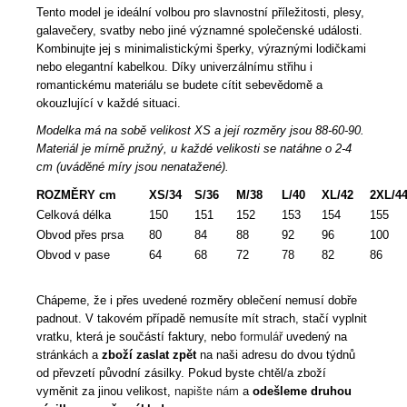
Tento model je ideální volbou pro slavnostní příležitosti, plesy,
galavečery, svatby nebo jiné významné společenské události.
Kombinujte jej s minimalistickými šperky, výraznými lodičkami
nebo elegantní kabelkou. Díky univerzálnímu střihu i
romantickému materiálu se budete cítit sebevědomě a
okouzlující v každé situaci.
Modelka má na sobě velikost XS a její rozměry jsou 88-60-90.
Materiál je mírně pružný, u každé velikosti se natáhne o 2-4
cm (uváděné míry jsou nenatažené).
ROZMĚRY cm
XS/34
S/36
M/38
L/40
XL/42
2XL/4
Celková délka
150
151
152
153
154
155
Obvod přes prsa
80
84
88
92
96
100
Obvod v pase
64
68
72
78
82
86
Chápeme, že i přes uvedené rozměry oblečení nemusí dobře
padnout. V takovém případě nemusíte mít strach, stačí vyplnit
vratku, která je součástí faktury, nebo
formulář
uvedený na
stránkách a
zboží zaslat zpět
na naši adresu do dvou týdnů
od převzetí původní zásilky. Pokud byste chtěl/a zboží
vyměnit za jinou velikost,
napište nám
a
odešleme druhou