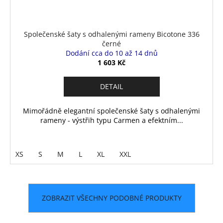
Společenské šaty s odhalenými rameny Bicotone 336
černé
Dodání cca do 10 až 14 dnů
1 603 Kč
DETAIL
Mimořádně elegantní společenské šaty s odhalenými
rameny - výstřih typu Carmen a efektním...
XS
S
M
L
XL
XXL
ZOBRAZIT VŠECHNY PODOBNÉ PRODUKTY