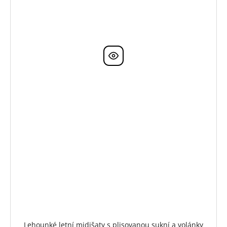
Lehounké letní midišaty s plisovanou sukní a volánky