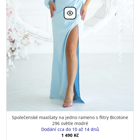
k
t
ů
Společenské maxišaty na jedno rameno s flitry Bicotone
296 světle modré
Dodání cca do 10 až 14 dnů
1 490 Kč