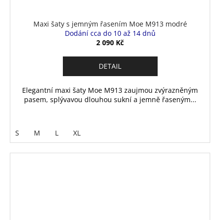
Maxi šaty s jemným řasením Moe M913 modré
Dodání cca do 10 až 14 dnů
2 090 Kč
DETAIL
Elegantní maxi šaty Moe M913 zaujmou zvýrazněným
pasem, splývavou dlouhou sukní a jemně řaseným...
S
M
L
XL