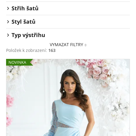
Střih šatů
Styl šatů
Typ výstřihu
VYMAZAT FILTRY
Položek k zobrazení:
163
V
NOVINKA
ý
p
i
s
p
r
o
d
u