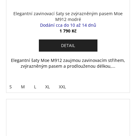
Elegantní zavinovací šaty se zvýrazněným pasem Moe
M912 modré
Dodání cca do 10 až 14 dnů
1 790 Kč
DETAIL
Elegantní šaty Moe M912 zaujmou zavinovacím střihem,
zvýrazněným pasem a prodlouženou délkou,...
S
M
L
XL
XXL