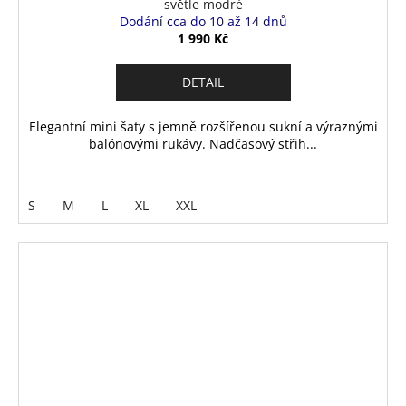
světle modré
Dodání cca do 10 až 14 dnů
1 990 Kč
DETAIL
Elegantní mini šaty s jemně rozšířenou sukní a výraznými
balónovými rukávy. Nadčasový střih...
S
M
L
XL
XXL