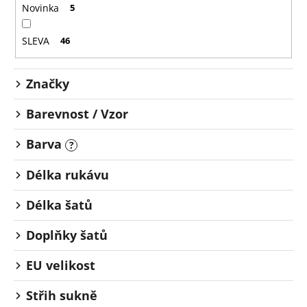
o
č
Novinka
5
u
d
j
u
SLEVA
46
e
k
m
t
e
Značky
ů
Barevnost / Vzor
Barva
?
Délka rukávu
Délka šatů
Doplňky šatů
EU velikost
Střih sukně