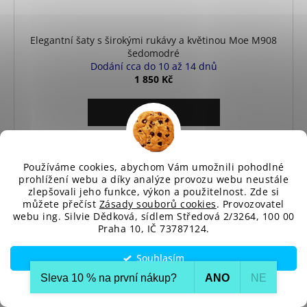
Elegantní šaty s širokými rukávy a květinou Moe M908
šedomodré
Dodání cca do 10 až 14 dnů
1 850 Kč
DETAIL
Elegantní šaty Moe M908 zaujmou širokými dekorativními
rukávy, zvýrazněným pasem a pohodlným...
Používáme cookies, abychom Vám umožnili pohodlné
prohlížení webu a díky analýze provozu webu neustále
zlepšovali jeho funkce, výkon a použitelnost. Zde si
můžete přečíst
Zásady souborů cookies
. Provozovatel
S
M
L
XL
XXL
webu ing. Silvie Dědková, sídlem Středová 2/3264, 100 00
Praha 10, IČ 73787124.
Souhlasím
Sleva 10 % na první nákup?​
ANO
NE
Nastavení