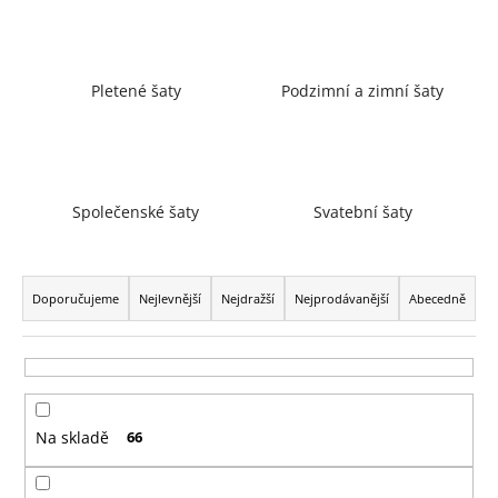
a
j
í
Pletené šaty
Podzimní a zimní šaty
t
?
Společenské šaty
Svatební šaty
HLEDAT
Ř
a
Doporučujeme
Nejlevnější
Nejdražší
Nejprodávanější
Abecedně
z
D
e
o
n
p
í
o
Na skladě
66
p
r
r
u