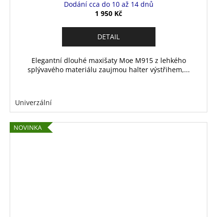
Dodání cca do 10 až 14 dnů
1 950 Kč
DETAIL
Elegantní dlouhé maxišaty Moe M915 z lehkého
splývavého materiálu zaujmou halter výstřihem,...
Univerzální
NOVINKA