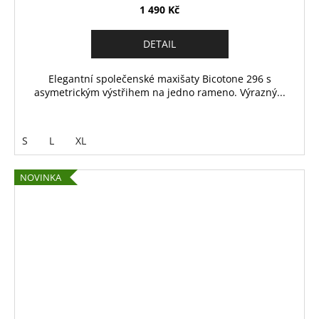
1 490 Kč
DETAIL
Elegantní společenské maxišaty Bicotone 296 s
asymetrickým výstřihem na jedno rameno. Výrazný...
S
L
XL
NOVINKA