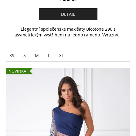
DETAIL
Elegantní společenské maxišaty Bicotone 296 s
asymetrickým výstřihem na jedno rameno. Výrazný...
XS
S
M
L
XL
NOVINKA