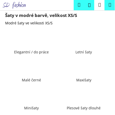
K
Přejít
Hledat
Náku
M
Přihlášení
na
o
obsah
Zpět
Zpět
košík
š
Šaty v modré barvě, velikost XS/S
í
Modré šaty ve velikosti XS/S
C
k
o
p
o
Elegantní / do práce
Letní šaty
t
ř
e
b
u
Malé černé
Maxišaty
j
e
t
e
Minišaty
Plesové šaty dlouhé
n