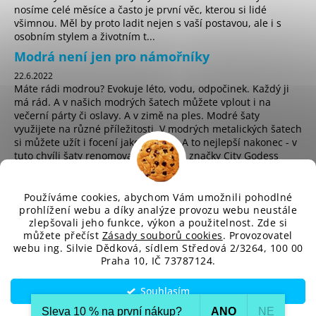
č
nosíme celé měsíce a často je první věc, kterou si lidé
u
všimnou. Měl by proto ladit nejen s vaší postavou, ale i s
j
osobním stylem a životním t...
e
Modrá není jen pro námořníky
m
22.6.2022
e
Máte rádi modrou? Evokuje léto, vodu, odpočinek. Každý ji
má rád. A v našich modrých šatech můžete vplout i na
večerní párty či oslavy. A v zimě na ples. Modré šaty
využijete na různé příležitosti. V modrých metalických šatech
si můžete užít i focení jako hvězda. A to nejlepší nakonec - v
tuto chvíli šaty renomované anglické značky City Godess
koupíte za pouhých 225 Kč! ...
Používáme cookies, abychom Vám umožnili pohodlné
prohlížení webu a díky analýze provozu webu neustále
zlepšovali jeho funkce, výkon a použitelnost. Zde si
sd
můžete přečíst
Zásady souborů cookies
. Provozovatel
webu ing. Silvie Dědková, sídlem Středová 2/3264, 100 00
Praha 10, IČ 73787124.
Vytvořil Shoptet
Souhlasím
Copyright 2026
SD-Fashion.cz
. Všechna práva vyhrazena.
Upravit nastavení cookies
Sleva 10 % na první nákup?​
ANO
NE