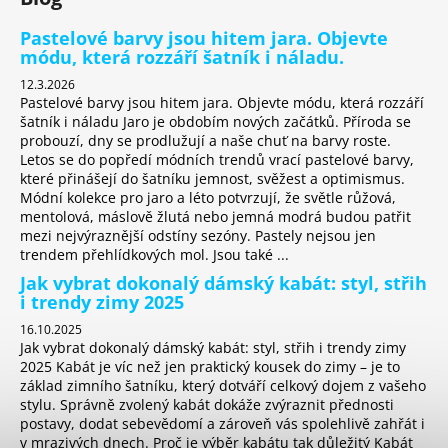
a
Pastelové barvy jsou hitem jara. Objevte
j
módu, která rozzáří šatník i náladu.
í
12.3.2026
t
Pastelové barvy jsou hitem jara. Objevte módu, která rozzáří
šatník i náladu Jaro je obdobím nových začátků. Příroda se
?
probouzí, dny se prodlužují a naše chuť na barvy roste.
Letos se do popředí módních trendů vrací pastelové barvy,
které přinášejí do šatníku jemnost, svěžest a optimismus.
Módní kolekce pro jaro a léto potvrzují, že světle růžová,
mentolová, máslově žlutá nebo jemná modrá budou patřit
HLEDAT
mezi nejvýraznější odstíny sezóny. Pastely nejsou jen
trendem přehlídkových mol. Jsou také ...
Jak vybrat dokonalý dámský kabát: styl, střih
i trendy zimy 2025
D
16.10.2025
o
Jak vybrat dokonalý dámský kabát: styl, střih i trendy zimy
p
2025 Kabát je víc než jen praktický kousek do zimy – je to
o
základ zimního šatníku, který dotváří celkový dojem z vašeho
r
stylu. Správně zvolený kabát dokáže zvýraznit přednosti
postavy, dodat sebevědomí a zároveň vás spolehlivě zahřát i
u
v mrazivých dnech. Proč je výběr kabátu tak důležitý Kabát