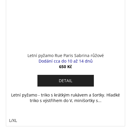
Letní pyžamo Rue Paris Sabrina růžové
Dodání cca do 10 až 14 dnů
650 Kč
DETAIL
Letní pyžamo - triko s krátkým rukávem a šortky. Hladké
triko s výstřihem do V, minišortky s...
L/XL