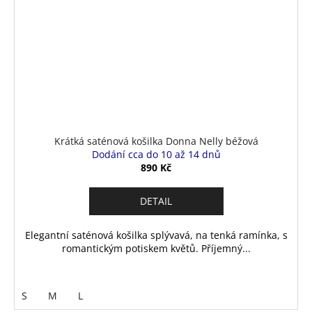
Krátká saténová košilka Donna Nelly béžová
Dodání cca do 10 až 14 dnů
890 Kč
DETAIL
Elegantní saténová košilka splývavá, na tenká ramínka, s
romantickým potiskem květů. Příjemný...
S
M
L