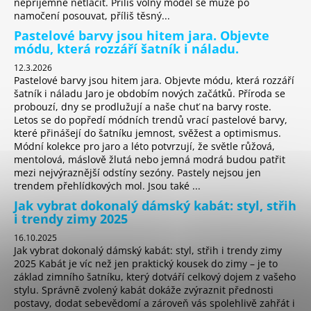
nepříjemně netlačit. Příliš volný model se může po
namočení posouvat, příliš těsný...
Pastelové barvy jsou hitem jara. Objevte
módu, která rozzáří šatník i náladu.
12.3.2026
Pastelové barvy jsou hitem jara. Objevte módu, která rozzáří
šatník i náladu Jaro je obdobím nových začátků. Příroda se
probouzí, dny se prodlužují a naše chuť na barvy roste.
Letos se do popředí módních trendů vrací pastelové barvy,
které přinášejí do šatníku jemnost, svěžest a optimismus.
Módní kolekce pro jaro a léto potvrzují, že světle růžová,
mentolová, máslově žlutá nebo jemná modrá budou patřit
mezi nejvýraznější odstíny sezóny. Pastely nejsou jen
trendem přehlídkových mol. Jsou také ...
Jak vybrat dokonalý dámský kabát: styl, střih
i trendy zimy 2025
16.10.2025
Jak vybrat dokonalý dámský kabát: styl, střih i trendy zimy
2025 Kabát je víc než jen praktický kousek do zimy – je to
základ zimního šatníku, který dotváří celkový dojem z vašeho
stylu. Správně zvolený kabát dokáže zvýraznit přednosti
postavy, dodat sebevědomí a zároveň vás spolehlivě zahřát i