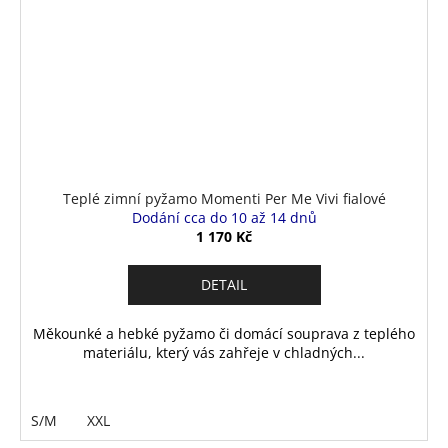
Teplé zimní pyžamo Momenti Per Me Vivi fialové
Dodání cca do 10 až 14 dnů
1 170 Kč
DETAIL
Měkounké a hebké pyžamo či domácí souprava z teplého
materiálu, který vás zahřeje v chladných...
S/M
XXL