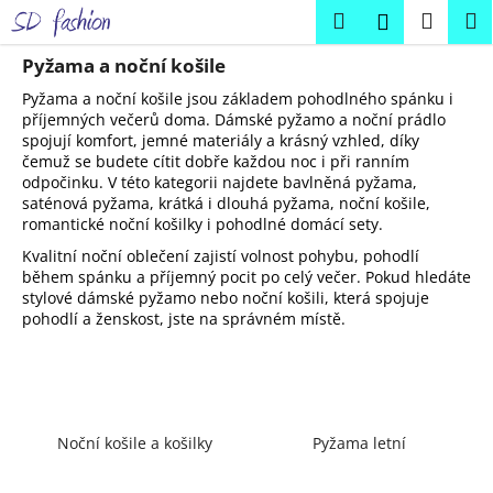
K
Přejít
Hledat
Náku
M
Přihlášení
na
o
obsah
Zpět
Zpět
košík
š
Pyžama a noční košile
í
Pyžama a noční košile jsou základem pohodlného spánku i
C
k
příjemných večerů doma. Dámské pyžamo a noční prádlo
spojují komfort, jemné materiály a krásný vzhled, díky
o
čemuž se budete cítit dobře každou noc i při ranním
p
odpočinku. V této kategorii najdete bavlněná pyžama,
o
saténová pyžama, krátká i dlouhá pyžama, noční košile,
romantické noční košilky i pohodlné domácí sety.
t
ř
Kvalitní noční oblečení zajistí volnost pohybu, pohodlí
během spánku a příjemný pocit po celý večer. Pokud hledáte
e
stylové dámské pyžamo nebo noční košili, která spojuje
b
pohodlí a ženskost, jste na správném místě.
u
j
e
t
Noční košile a košilky
Pyžama letní
e
n