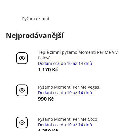
a
j
Pyžama zimní
í
t
Nejprodávanější
?
Teplé zimní pyžamo Momenti Per Me Vivi
fialové
Dodání cca do 10 až 14 dnů
HLEDAT
1 170 Kč
Pyžamo Momenti Per Me Vegas
D
Dodání cca do 10 až 14 dnů
990 Kč
o
p
o
r
Pyžamo Momenti Per Me Coco
u
Dodání cca do 10 až 14 dnů
1 250 Kč