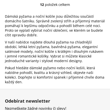
12
položek celkem
O
v
Dámská pyžama a noční košile jsou důležitou součástí
l
domácího šatníku. Správně zvolený střih a příjemný materiál
á
pomáhají k lepšímu odpočinku a pohodlí během celé noci.
d
Proto se vyplatí vybírat noční oblečení, ve kterém se budete
a
cítit opravdu dobře.
c
V naší nabídce najdete dlouhá pyžama na chladnější
í
období, lehká letní pyžama, bavlněná pyžama, elegantní
p
saténové modely, noční košile s krátkým i dlouhým rukávem
r
i jemné romantické košilky. Vybrat si můžete klasické
v
jednoduché varianty i stylové moderní designy.
k
Pokud hledáte dámské pyžamo nebo noční košili, která
y
nabídne pohodlí, kvalitu a krásný vzhled, objevte naši
v
kolekci. Dopřejte si komfortní spánek i příjemné chvíle doma
ý
každý den.
p
Z
i
á
s
Odebírat newsletter
p
u
Nezmeškejte žádné novinky či slevy!