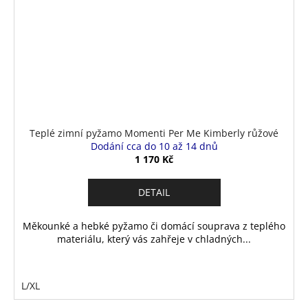
Teplé zimní pyžamo Momenti Per Me Kimberly růžové
Dodání cca do 10 až 14 dnů
1 170 Kč
DETAIL
Měkounké a hebké pyžamo či domácí souprava z teplého
materiálu, který vás zahřeje v chladných...
L/XL