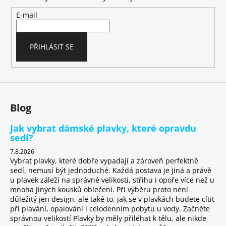
a
t
E-mail
í
PŘIHLÁSIT SE
Blog
Jak vybrat dámské plavky, které opravdu
sedí?
7.8.2026
Vybrat plavky, které dobře vypadají a zároveň perfektně
sedí, nemusí být jednoduché. Každá postava je jiná a právě
u plavek záleží na správné velikosti, střihu i opoře více než u
mnoha jiných kousků oblečení. Při výběru proto není
důležitý jen design, ale také to, jak se v plavkách budete cítit
při plavání, opalování i celodenním pobytu u vody. Začněte
správnou velikostí Plavky by měly přiléhat k tělu, ale nikde