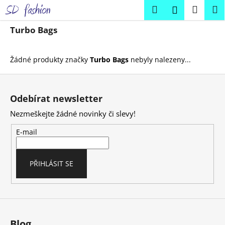
K
Přejít
Hledat
Náku
M
Přihlášení
na
o
obsah
Zpět
Zpět
košík
š
Turbo Bags
í
C
k
Žádné produkty značky
Turbo Bags
nebyly nalezeny...
o
Z
p
á
o
Odebírat newsletter
p
t
Nezmeškejte žádné novinky či slevy!
a
ř
t
e
E-mail
í
b
u
PŘIHLÁSIT SE
j
e
t
e
n
Blog