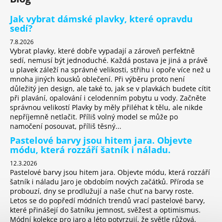
a
Jak vybrat dámské plavky, které opravdu
j
sedí?
í
7.8.2026
t
Vybrat plavky, které dobře vypadají a zároveň perfektně
sedí, nemusí být jednoduché. Každá postava je jiná a právě
?
u plavek záleží na správné velikosti, střihu i opoře více než u
mnoha jiných kousků oblečení. Při výběru proto není
důležitý jen design, ale také to, jak se v plavkách budete cítit
při plavání, opalování i celodenním pobytu u vody. Začněte
správnou velikostí Plavky by měly přiléhat k tělu, ale nikde
HLEDAT
nepříjemně netlačit. Příliš volný model se může po
namočení posouvat, příliš těsný...
Pastelové barvy jsou hitem jara. Objevte
módu, která rozzáří šatník i náladu.
D
12.3.2026
o
Pastelové barvy jsou hitem jara. Objevte módu, která rozzáří
p
šatník i náladu Jaro je obdobím nových začátků. Příroda se
o
probouzí, dny se prodlužují a naše chuť na barvy roste.
r
Letos se do popředí módních trendů vrací pastelové barvy,
které přinášejí do šatníku jemnost, svěžest a optimismus.
u
Módní kolekce pro jaro a léto potvrzují, že světle růžová,