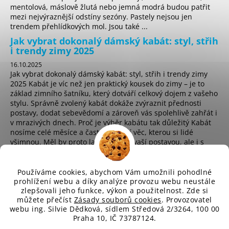
č
mentolová, máslově žlutá nebo jemná modrá budou patřit
u
mezi nejvýraznější odstíny sezóny. Pastely nejsou jen
j
trendem přehlídkových mol. Jsou také ...
e
Jak vybrat dokonalý dámský kabát: styl, střih
m
i trendy zimy 2025
e
16.10.2025
Jak vybrat dokonalý dámský kabát: styl, střih i trendy zimy
2025 Kabát je víc než jen praktický kousek do zimy – je to
základ zimního šatníku, který dotváří celkový dojem z vašeho
stylu. Správně zvolený kabát dokáže zvýraznit přednosti
postavy, dodat sebevědomí a zároveň vás spolehlivě zahřát i
v mrazivých dnech. Proč je výběr kabátu tak důležitý Kabát
nosíme celé měsíce a často je první věc, kterou si lidé
všimnou. Měl by proto ladit nejen s vaší postavou, ale i s
osobním stylem a životním t...
Používáme cookies, abychom Vám umožnili pohodlné
prohlížení webu a díky analýze provozu webu neustále
zlepšovali jeho funkce, výkon a použitelnost. Zde si
sd
můžete přečíst
Zásady souborů cookies
. Provozovatel
webu ing. Silvie Dědková, sídlem Středová 2/3264, 100 00
Praha 10, IČ 73787124.
Vytvořil Shoptet