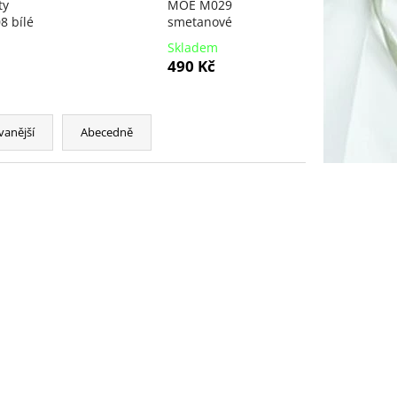
ty
MOE M029
 bílé
smetanové
Skladem
490 Kč
vanější
Abecedně
NOVINKA