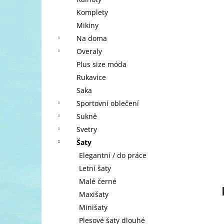
l
Komplety
Mikiny
Na doma
Overaly
Plus size móda
Rukavice
Saka
Sportovní oblečení
Sukně
Svetry
Šaty
Elegantní / do práce
Letní šaty
Malé černé
Maxišaty
Minišaty
Plesové šaty dlouhé