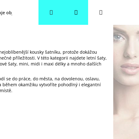
Hledat
Přihlášení
Nákupní
je objednávka
Věrnostní slevy
Obchodní podmínky
košík
nejoblíbenější kousky šatníku, protože dokážou
čné příležitosti. V této kategorii najdete letní šaty,
lové šaty, mini, midi i maxi délky a mnoho dalších
dí se do práce, do města, na dovolenou, oslavu,
y a během okamžiku vytvoříte pohodlný i elegantní
místě.