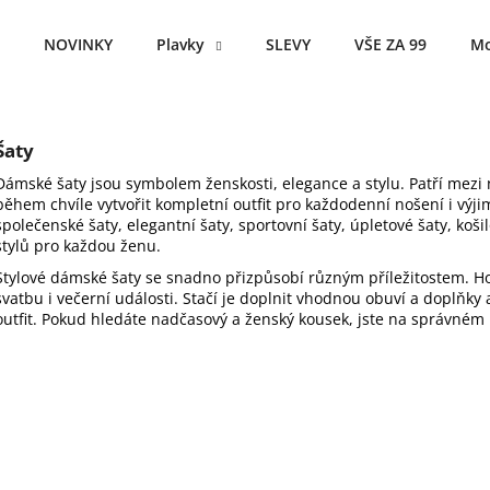
NOVINKY
Plavky
SLEVY
VŠE ZA 99
Mo
Co potřebujete najít?
Šaty
Dámské šaty jsou symbolem ženskosti, elegance a stylu. Patří mezi 
HLEDAT
během chvíle vytvořit kompletní outfit pro každodenní nošení i výjime
společenské šaty, elegantní šaty, sportovní šaty, úpletové šaty, koši
stylů pro každou ženu.
Stylové dámské šaty se snadno přizpůsobí různým příležitostem. Ho
Doporučujeme
svatbu i večerní události. Stačí je doplnit vhodnou obuví a doplňk
outfit. Pokud hledáte nadčasový a ženský kousek, jste na správném 