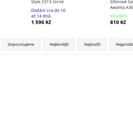
Style S313 černé
šifonové ša
Awama A308
Dodání cca do 10
až 14 dnů
Skladem
1 590 Kč
810 Kč
Ř
a
Doporučujeme
Nejlevnější
Nejdražší
Nejprodá
z
e
n
V
NOVINKA
NOVINKA
í
ý
p
p
r
i
o
s
d
p
u
r
k
o
t
d