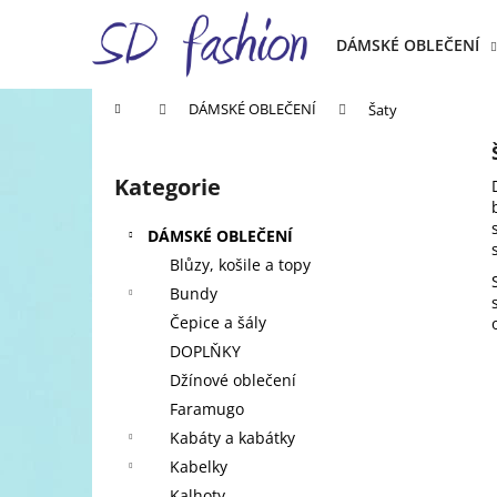
K
Přejít
na
o
DÁMSKÉ OBLEČENÍ
obsah
Zpět
Zpět
š
do
do
í
Domů
DÁMSKÉ OBLEČENÍ
Šaty
k
obchodu
obchodu
P
o
Kategorie
Přeskočit
s
kategorie
t
DÁMSKÉ OBLEČENÍ
r
Blůzy, košile a topy
a
Bundy
n
Čepice a šály
n
DOPLŇKY
í
Džínové oblečení
p
Faramugo
a
Kabáty a kabátky
n
Kabelky
e
Kalhoty