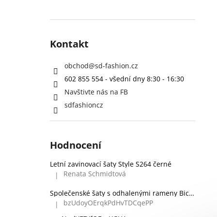
Kontakt
obchod
@
sd-fashion.cz
602 855 554 - všední dny 8:30 - 16:30
Navštivte nás na FB
sdfashioncz
Hodnocení
Letní zavinovací šaty Style S264 černé
Renata Schmidtová
|
Hodnocení produktu je 5 z 5 hvězdiček.
Společenské šaty s odhalenými rameny Bicotone 336 zelené
bzUdoyOErqkPdHvTDCqePP
|
Hodnocení produktu je 5 z 5 hvězdiček.