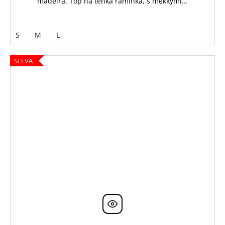
madeira. Top na tenká ramínka, s měkkými...
S
M
L
SLEVA