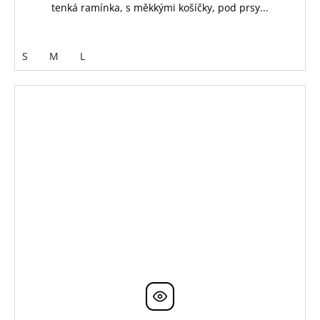
tenká ramínka, s měkkými košíčky, pod prsy...
S
M
L