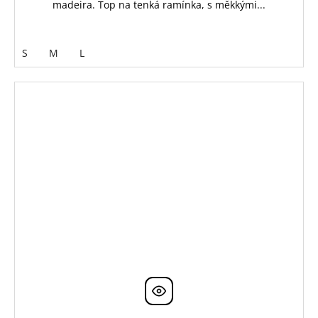
madeira. Top na tenká ramínka, s měkkými...
S
M
L