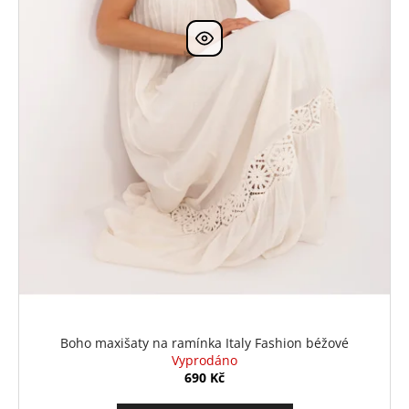
k
t
ů
Boho maxišaty na ramínka Italy Fashion béžové
Vyprodáno
690 Kč