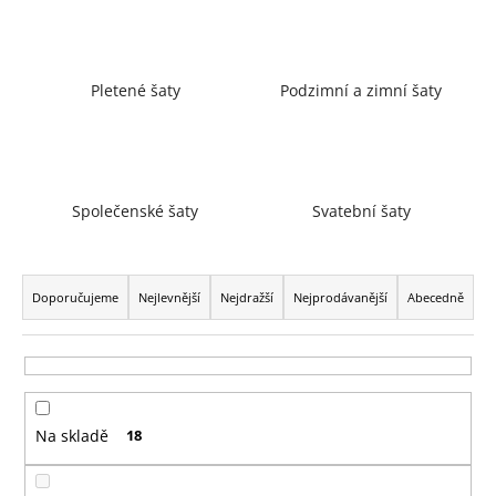
a
j
í
Pletené šaty
Podzimní a zimní šaty
t
?
Společenské šaty
Svatební šaty
HLEDAT
Ř
a
Doporučujeme
Nejlevnější
Nejdražší
Nejprodávanější
Abecedně
z
D
e
o
n
p
í
o
Na skladě
18
p
r
r
u