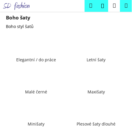
K
Přejít
Hledat
Náku
M
Přihlášení
na
o
obsah
Zpět
Zpět
košík
š
Boho šaty
í
Boho styl šatů
C
k
o
p
o
Elegantní / do práce
Letní šaty
t
ř
e
b
u
Malé černé
Maxišaty
j
e
t
e
Minišaty
Plesové šaty dlouhé
n