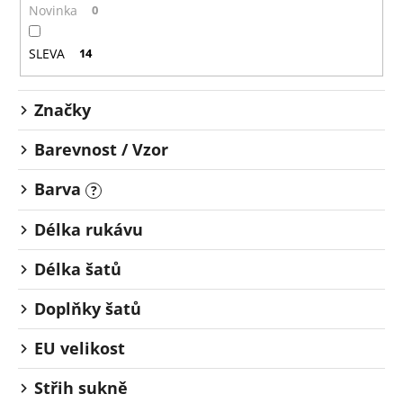
o
č
Novinka
0
u
d
j
u
SLEVA
14
e
k
m
t
e
Značky
ů
Barevnost / Vzor
Barva
?
Délka rukávu
Délka šatů
Doplňky šatů
EU velikost
Střih sukně