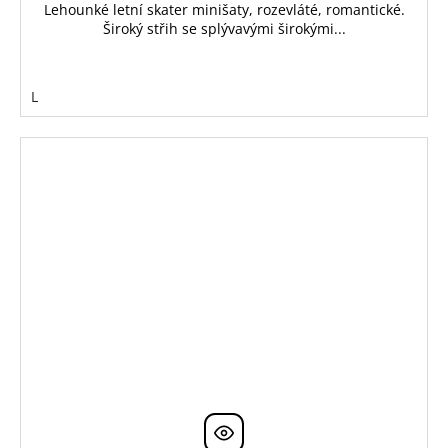
Lehounké letní skater minišaty, rozevláté, romantické.
Široký střih se splývavými širokými...
L