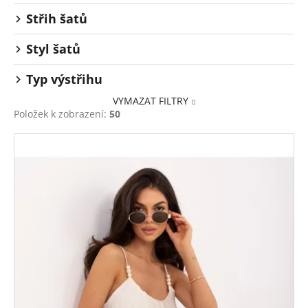
Střih šatů
Styl šatů
Typ výstřihu
VYMAZAT FILTRY
Položek k zobrazení:
50
V
ý
p
i
s
p
r
o
d
u