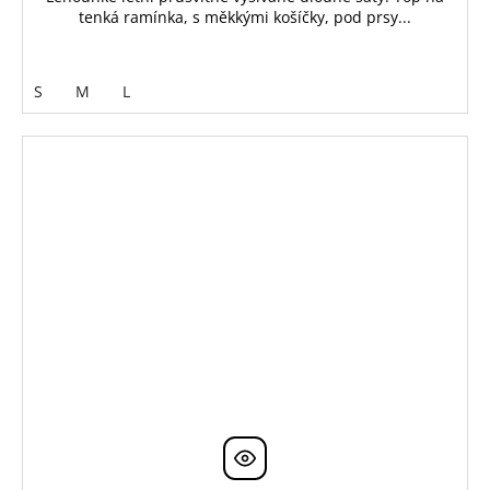
tenká ramínka, s měkkými košíčky, pod prsy...
S
M
L