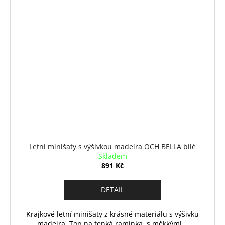
Letní minišaty s výšivkou madeira OCH BELLA bílé
Skladem
891 Kč
DETAIL
Krajkové letní minišaty z krásné materiálu s výšivku
madeira. Top na tenká ramínka, s měkkými...