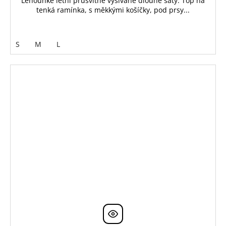
Lehounké letní průsvitné vyšívané dlouhé šaty. Top na
tenká ramínka, s měkkými košíčky, pod prsy...
S
M
L