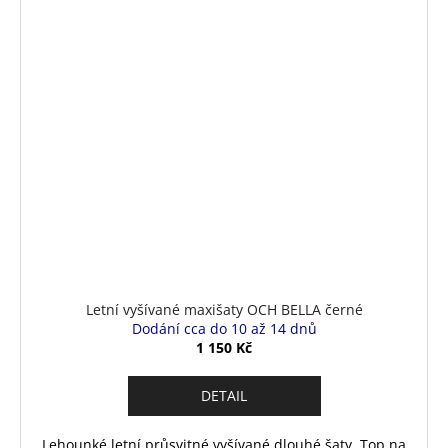
Letní vyšívané maxišaty OCH BELLA černé
Dodání cca do 10 až 14 dnů
1 150 Kč
DETAIL
Lehounké letní průsvitné vyšívané dlouhé šaty. Top na