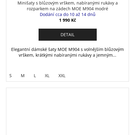
Minišaty s blůzovým vrškem, nabíranými rukávy a
rozparkem na zádech MOE M904 modré
Dodání cca do 10 až 14 dnů
1 990 Kč
DETAIL
Elegantní dámské šaty MOE M904 s volnějším blůzovým
vrškem, krátkými nabíranými rukávy a jemným...
S
M
L
XL
XXL