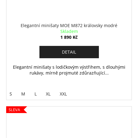
Elegantní minišaty MOE M872 královsky modré
Skladem
1 890 Kč
DETAIL
Elegantní minišaty s lodičkovým výstřihem, s dlouhými
rukávy, mírně projmuté zdůrazňující...
S
M
L
XL
XXL
SLEVA