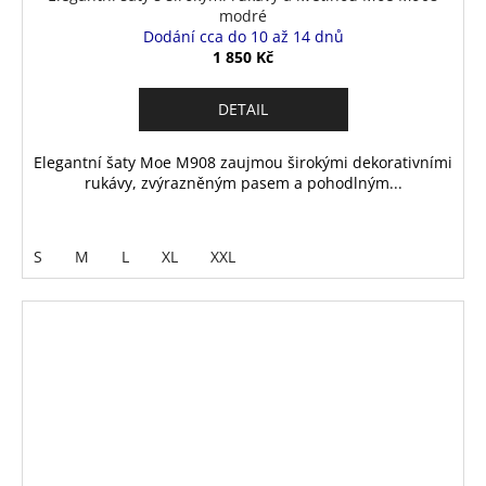
modré
Dodání cca do 10 až 14 dnů
1 850 Kč
DETAIL
Elegantní šaty Moe M908 zaujmou širokými dekorativními
rukávy, zvýrazněným pasem a pohodlným...
S
M
L
XL
XXL