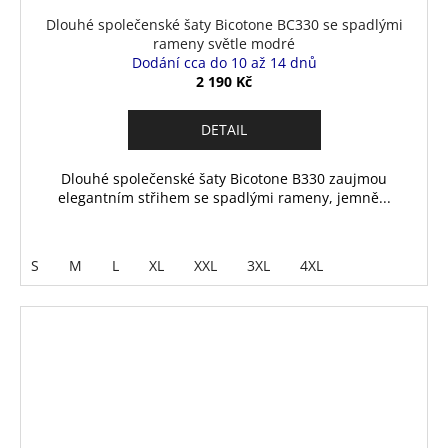
Dlouhé společenské šaty Bicotone BC330 se spadlými
rameny světle modré
Dodání cca do 10 až 14 dnů
2 190 Kč
DETAIL
Dlouhé společenské šaty Bicotone B330 zaujmou
elegantním střihem se spadlými rameny, jemně...
S
M
L
XL
XXL
3XL
4XL