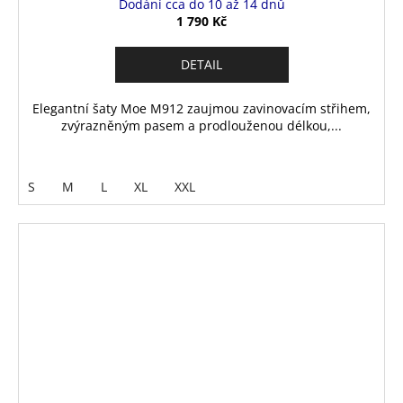
Dodání cca do 10 až 14 dnů
1 790 Kč
DETAIL
Elegantní šaty Moe M912 zaujmou zavinovacím střihem,
zvýrazněným pasem a prodlouženou délkou,...
S
M
L
XL
XXL