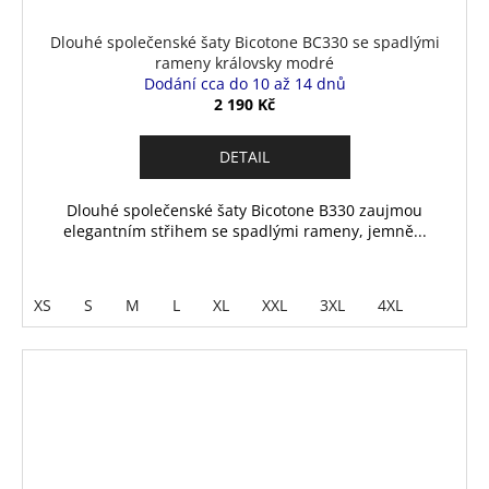
Dlouhé společenské šaty Bicotone BC330 se spadlými
rameny královsky modré
Dodání cca do 10 až 14 dnů
2 190 Kč
DETAIL
Dlouhé společenské šaty Bicotone B330 zaujmou
elegantním střihem se spadlými rameny, jemně...
XS
S
M
L
XL
XXL
3XL
4XL