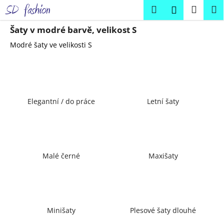
K
Přejít
Hledat
Náku
M
Přihlášení
na
o
obsah
Zpět
Zpět
košík
š
Šaty v modré barvě, velikost S
í
Modré šaty ve velikosti S
C
k
o
p
o
Elegantní / do práce
Letní šaty
t
ř
e
b
u
Malé černé
Maxišaty
j
e
t
e
Minišaty
Plesové šaty dlouhé
n