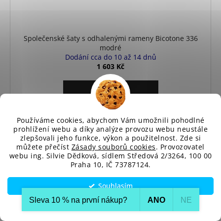
Společenské šaty s odhalenými rameny Bicotone 336
modré
Dodání cca do 10 až 14 dnů
1 603 Kč
DETAIL
Mimořádně elegantní společenské šaty s odhalenými
Používáme cookies, abychom Vám umožnili pohodlné
rameny - výstřih typu Carmen a efektním...
prohlížení webu a díky analýze provozu webu neustále
zlepšovali jeho funkce, výkon a použitelnost. Zde si
můžete přečíst
Zásady souborů cookies
. Provozovatel
webu ing. Silvie Dědková, sídlem Středová 2/3264, 100 00
XS
S
M
L
XL
XXL
3XL
Praha 10, IČ 73787124.
SLEVA
Souhlasím
Sleva 10 % na první nákup?​
ANO
NE
Nastavení