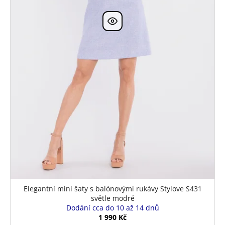
k
t
ů
Elegantní mini šaty s balónovými rukávy Stylove S431
světle modré
Dodání cca do 10 až 14 dnů
1 990 Kč