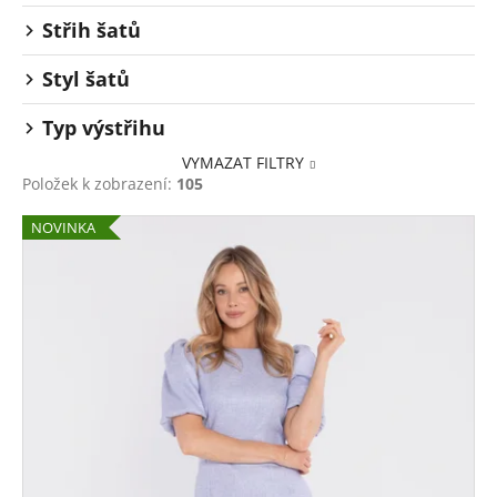
Střih šatů
Styl šatů
Typ výstřihu
VYMAZAT FILTRY
Položek k zobrazení:
105
V
NOVINKA
ý
p
i
s
p
r
o
d
u