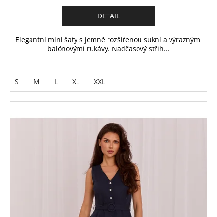
DETAIL
Elegantní mini šaty s jemně rozšířenou sukní a výraznými
balónovými rukávy. Nadčasový střih...
S
M
L
XL
XXL