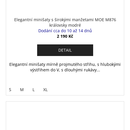
Elegantní minišaty s širokými manžetami MOE M876
královsky modré
Dodání cca do 10 až 14 dnů
2 190 Kč
DETAIL
Elegantní minišaty mírně projmutého střihu, s hlubokými
výstřihem do V, s dlouhými rukávy...
S
M
L
XL