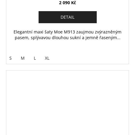
2 090 Kč
DETAIL
Elegantní maxi šaty Moe M913 zaujmou zvýrazněným
pasem, splývavou dlouhou sukní a jemně řaseným...
S
M
L
XL