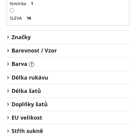
o
č
Novinka
1
u
d
j
u
SLEVA
16
e
k
m
t
e
Značky
ů
Barevnost / Vzor
Barva
?
Délka rukávu
Délka šatů
Doplňky šatů
EU velikost
Střih sukně