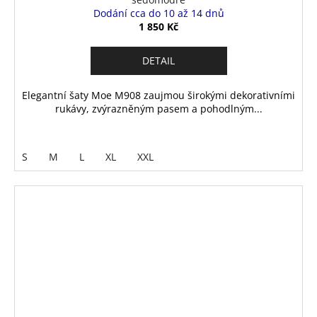
Dodání cca do 10 až 14 dnů
1 850 Kč
DETAIL
Elegantní šaty Moe M908 zaujmou širokými dekorativními
rukávy, zvýrazněným pasem a pohodlným...
S
M
L
XL
XXL