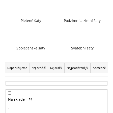
a
j
í
Pletené šaty
Podzimní a zimní šaty
t
?
Společenské šaty
Svatební šaty
HLEDAT
Ř
a
Doporučujeme
Nejlevnější
Nejdražší
Nejprodávanější
Abecedně
z
D
e
o
n
p
í
o
Na skladě
18
p
r
r
u