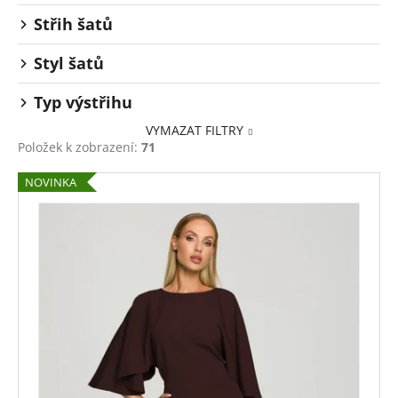
Střih šatů
Styl šatů
Typ výstřihu
VYMAZAT FILTRY
Položek k zobrazení:
71
V
NOVINKA
ý
p
i
s
p
r
o
d
u