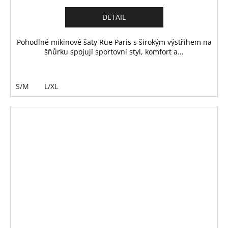
DETAIL
Pohodlné mikinové šaty Rue Paris s širokým výstřihem na
šňůrku spojují sportovní styl, komfort a...
S/M
L/XL