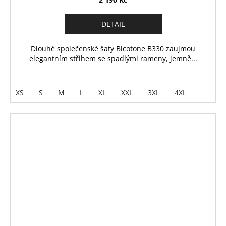
DETAIL
Dlouhé společenské šaty Bicotone B330 zaujmou
elegantním střihem se spadlými rameny, jemně...
XS
S
M
L
XL
XXL
3XL
4XL