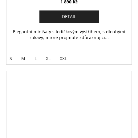
1 890 Kč
DETAIL
Elegantní minišaty s lodičkovým výstřihem, s dlouhými
rukávy, mírně projmuté zdůrazňující...
S
M
L
XL
XXL