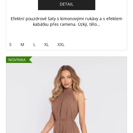
DETAIL
Efektní pouzdrové šaty s kimonovými rukávy a s efektem
kabátku přes ramena. Úzký, tělo...
S
M
L
XL
XXL
NOVINKA