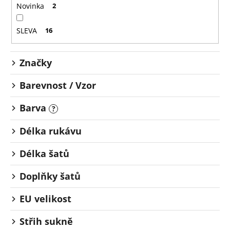
o
č
Novinka
2
u
d
j
u
SLEVA
16
e
k
m
t
e
Značky
ů
Barevnost / Vzor
Barva
?
Délka rukávu
Délka šatů
Doplňky šatů
EU velikost
Střih sukně