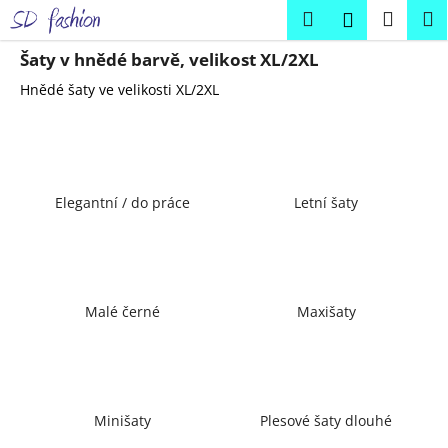
K
Přejít
Hledat
Náku
M
Přihlášení
na
o
obsah
Zpět
Zpět
košík
š
Šaty v hnědé barvě, velikost XL/2XL
í
Hnědé šaty ve velikosti XL/2XL
C
k
o
p
o
Elegantní / do práce
Letní šaty
t
ř
e
b
u
Malé černé
Maxišaty
j
e
t
e
Minišaty
Plesové šaty dlouhé
n