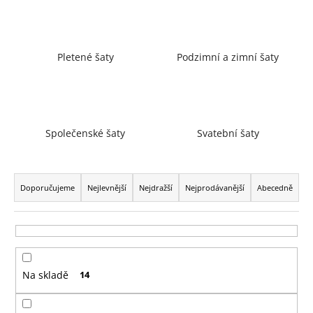
a
j
í
Pletené šaty
Podzimní a zimní šaty
t
?
Společenské šaty
Svatební šaty
HLEDAT
Ř
a
Doporučujeme
Nejlevnější
Nejdražší
Nejprodávanější
Abecedně
z
D
e
o
n
p
í
o
Na skladě
14
p
r
r
u