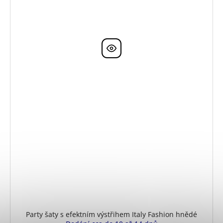
Party šaty s efektním výstřihem Italy Fashion hnědé