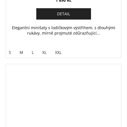
1 890 Kč
DETAIL
Elegantní minišaty s lodičkovým výstřihem, s dlouhými
rukávy, mírně projmuté zdůrazňující...
S
M
L
XL
XXL