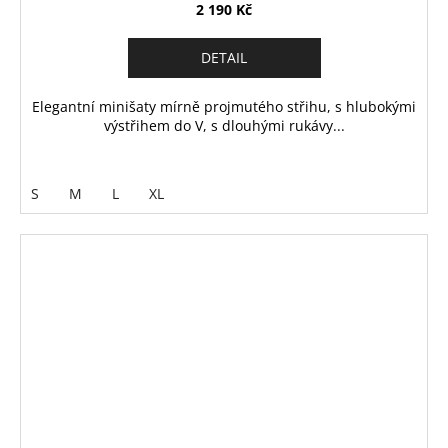
2 190 Kč
DETAIL
Elegantní minišaty mírně projmutého střihu, s hlubokými
výstřihem do V, s dlouhými rukávy...
S
M
L
XL