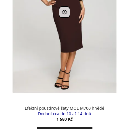
k
t
ů
Efektní pouzdrové šaty MOE M700 hnědé
Dodání cca do 10 až 14 dnů
1 580 Kč