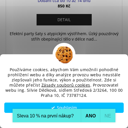
Dodání cca do 10 až 14 dnů
850 Kč
DETAIL
Efektní party šaty s atypickým výstřihem. Úzký pouzdrový
střih obepínající tělo v délce nad...
Univerzální
Používáme cookies, abychom Vám umožnili pohodlné
prohlížení webu a díky analýze provozu webu neustále
zlepšovali jeho funkce, výkon a použitelnost. Zde si
můžete přečíst
Zásady souborů cookies
. Provozovatel
webu ing. Silvie Dědková, sídlem Středová 2/3264, 100 00
Praha 10, IČ 73787124.
Souhlasím
Sleva 10 % na první nákup?​
ANO
NE
Nastavení