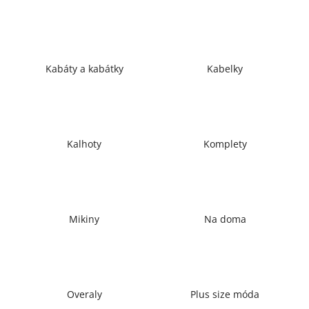
a
j
í
t
Kabáty a kabátky
Kabelky
?
Kalhoty
Komplety
HLEDAT
D
Mikiny
Na doma
o
p
o
r
u
Overaly
Plus size móda