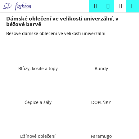
K
Přejít
Hledat
Náku
M
Přihlášení
na
o
obsah
Zpět
Zpět
košík
š
Dámské oblečení ve velikosti univerzální, v
béžové barvě
í
C
Béžové dámské oblečení ve velikosti univerzální
k
o
p
o
t
Blůzy, košile a topy
Bundy
ř
e
b
u
Čepice a šály
DOPLŇKY
j
e
t
e
Džínové oblečení
Faramugo
n