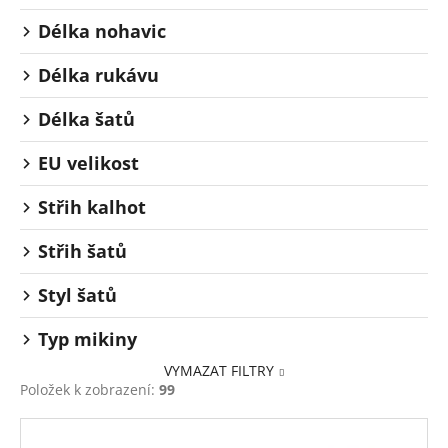
Délka nohavic
Délka rukávu
Délka šatů
EU velikost
Střih kalhot
Střih šatů
Styl šatů
Typ mikiny
VYMAZAT FILTRY
Položek k zobrazení:
99
V