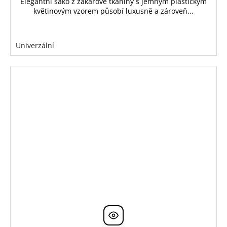
Elegantní sako z žakárové tkaniny s jemným plastickým
květinovým vzorem působí luxusně a zároveň...
Univerzální