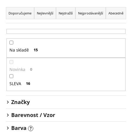
Ř
a
Doporučujeme
Nejlevnější
Nejdražší
Nejprodávanější
Abecedně
z
e
n
í
Na skladě
15
p
r
o
Novinka
0
d
u
SLEVA
16
k
t
Značky
ů
Barevnost / Vzor
Barva
?