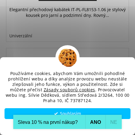
Elegantní přechodový kabátek IT-PL-FL8153-1.06 je stylový
kousek pro jarní a podzimní dny. Rovný...
Univerzální
Používáme cookies, abychom Vám umožnili pohodlné
prohlížení webu a díky analýze provozu webu neustále
zlepšovali jeho funkce, výkon a použitelnost. Zde si
můžete přečíst
Zásady souborů cookies
. Provozovatel
webu ing. Silvie Dědková, sídlem Středová 2/3264, 100 00
Praha 10, IČ 73787124.
Souhlasím
Sleva 10 % na první nákup?​
ANO
NE
Nastavení