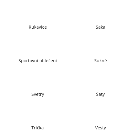
č
u
j
e
Rukavice
Saka
m
e
Sportovní oblečení
Sukně
Svetry
Šaty
Trička
Vesty