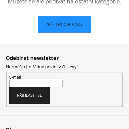
č
Můžete se ale podívat na ostatní kategorie.
u
j
e
ZPĚT DO OBCHODU
m
e
Z
á
Odebírat newsletter
p
Nezmeškejte žádné novinky či slevy!
a
t
E-mail
í
PŘIHLÁSIT SE