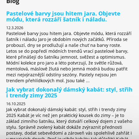
Blog
Pastelové barvy jsou hitem jara. Objevte
módu, která rozzáří šatník i náladu.
12.3.2026
Pastelové barvy jsou hitem jara. Objevte módu, která rozzáří
šatník i náladu Jaro je obdobím nových začátků. Příroda se
probouzí, dny se prodlužují a naše chuť na barvy roste.
Letos se do popředí módních trendů vrací pastelové barvy,
které přinášejí do šatníku jemnost, svěžest a optimismus.
Módní kolekce pro jaro a léto potvrzují, že světle růžová,
mentolová, máslově žlutá nebo jemná modrá budou patřit
mezi nejvýraznější odstíny sezóny. Pastely nejsou jen
trendem přehlídkových mol. Jsou také ...
Jak vybrat dokonalý dámský kabát: styl, střih
i trendy zimy 2025
16.10.2025
Jak vybrat dokonalý dámský kabát: styl, střih i trendy zimy
2025 Kabát je víc než jen praktický kousek do zimy – je to
základ zimního šatníku, který dotváří celkový dojem z vašeho
stylu. Správně zvolený kabát dokáže zvýraznit přednosti
postavy, dodat sebevědomí a zároveň vás spolehlivě zahřát i
v mrazivých dnech. Proč je výběr kabátu tak důležitý Kabát