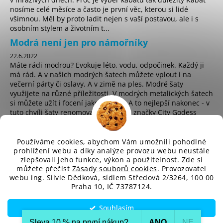
nosíme celé měsíce a často je první věc, kterou si lidé
všimnou. Měl by proto ladit nejen s vaší postavou, ale i s
osobním stylem a životním t...
Modrá není jen pro námořníky
22.6.2022
Máte rádi modrou? Evokuje léto, vodu, odpočinek. Každý ji
má rád. A v našich modrých šatech můžete vplout i na
večerní párty či oslavy. A v zimě na ples. Modré šaty
využijete na různé příležitosti. V modrých metalických šatech
si můžete užít i focení jako hvězda. A to nejlepší nakonec - v
tuto chvíli šaty renomované anglické značky City Godess
koupíte za pouhých 225 Kč! ...
Používáme cookies, abychom Vám umožnili pohodlné
prohlížení webu a díky analýze provozu webu neustále
zlepšovali jeho funkce, výkon a použitelnost. Zde si
sd
můžete přečíst
Zásady souborů cookies
. Provozovatel
webu ing. Silvie Dědková, sídlem Středová 2/3264, 100 00
Praha 10, IČ 73787124.
Vytvořil Shoptet
Souhlasím
Copyright 2026
SD-Fashion.cz
. Všechna práva vyhrazena.
Upravit nastavení cookies
Sleva 10 % na první nákup?​
ANO
NE