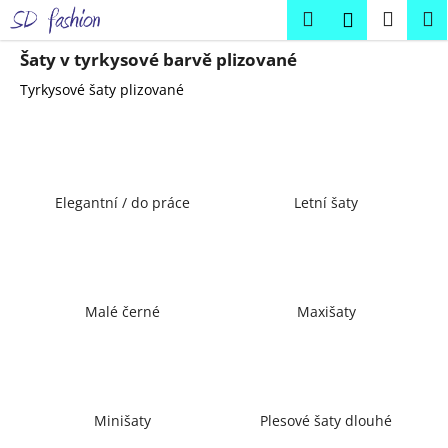
K
Přejít
Hledat
Náku
M
Přihlášení
na
o
obsah
Zpět
Zpět
košík
š
Šaty v tyrkysové barvě plizované
í
Tyrkysové šaty plizované
C
k
o
p
o
Elegantní / do práce
Letní šaty
t
ř
e
b
u
Malé černé
Maxišaty
j
e
t
e
Minišaty
Plesové šaty dlouhé
n