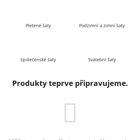
a
j
í
Pletené šaty
Podzimní a zimní šaty
t
?
Společenské šaty
Svatební šaty
HLEDAT
Produkty teprve připravujeme.
D
o
p
o
r
u