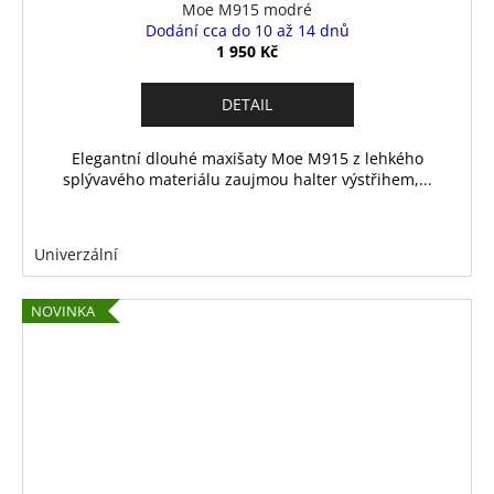
Moe M915 modré
Dodání cca do 10 až 14 dnů
1 950 Kč
DETAIL
Elegantní dlouhé maxišaty Moe M915 z lehkého
splývavého materiálu zaujmou halter výstřihem,...
Univerzální
NOVINKA