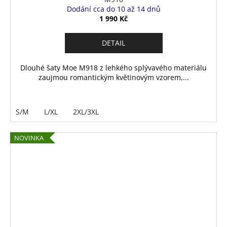
Dodání cca do 10 až 14 dnů
1 990 Kč
DETAIL
Dlouhé šaty Moe M918 z lehkého splývavého materiálu
zaujmou romantickým květinovým vzorem,...
S/M
L/XL
2XL/3XL
NOVINKA