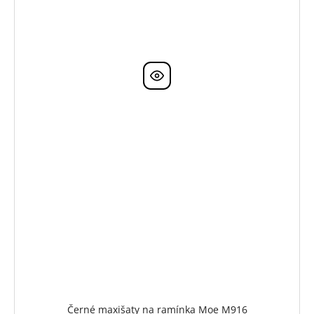
Černé maxišaty na ramínka Moe M916