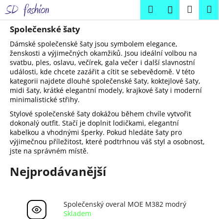
K
Přejít
Hledat
Náku
M
Přihlášení
na
o
obsah
Zpět
Zpět
košík
š
Společenské šaty
í
Dámské společenské šaty jsou symbolem elegance,
C
k
ženskosti a výjimečných okamžiků. Jsou ideální volbou na
svatbu, ples, oslavu, večírek, gala večer i další slavnostní
o
události, kde chcete zazářit a cítit se sebevědomě. V této
p
kategorii najdete dlouhé společenské šaty, koktejlové šaty,
o
midi šaty, krátké elegantní modely, krajkové šaty i moderní
minimalistické střihy.
t
ř
Stylové společenské šaty dokážou během chvíle vytvořit
dokonalý outfit. Stačí je doplnit lodičkami, elegantní
e
kabelkou a vhodnými šperky. Pokud hledáte šaty pro
b
výjimečnou příležitost, které podtrhnou váš styl a osobnost,
jste na správném místě.
u
j
Nejprodávanější
e
t
e
Společenský overal MOE M382 modrý
Skladem
n