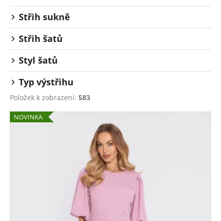
Střih sukně
Střih šatů
Styl šatů
Typ výstřihu
Položek k zobrazení:
583
V
NOVINKA
ý
p
i
s
p
r
o
d