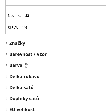
p
č
u
r
j
o
Novinka
22
e
d
m
u
e
SLEVA
146
k
t
Značky
ů
Barevnost / Vzor
Barva
?
Délka rukávu
Délka šatů
Doplňky šatů
EU velikost