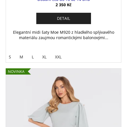
2 350 Kč
DETAIL
Elegantní midi šaty Moe M920 z hladkého splývavého
materiálu zaujmou romantickými balonovými...
S
M
L
XL
XXL
NOVINKA