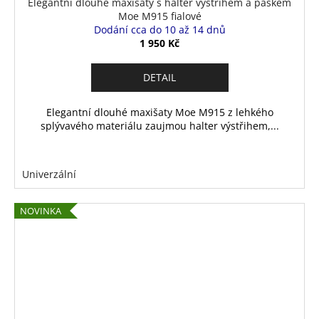
Elegantní dlouhé maxišaty s halter výstřihem a páskem
Moe M915 fialové
Dodání cca do 10 až 14 dnů
1 950 Kč
DETAIL
Elegantní dlouhé maxišaty Moe M915 z lehkého
splývavého materiálu zaujmou halter výstřihem,...
Univerzální
NOVINKA