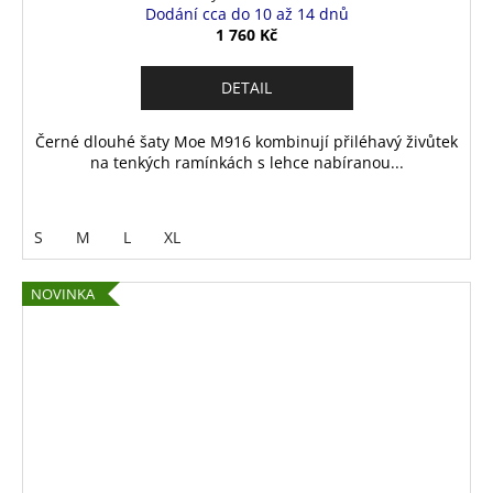
Dodání cca do 10 až 14 dnů
1 760 Kč
DETAIL
Černé dlouhé šaty Moe M916 kombinují přiléhavý živůtek
na tenkých ramínkách s lehce nabíranou...
S
M
L
XL
NOVINKA