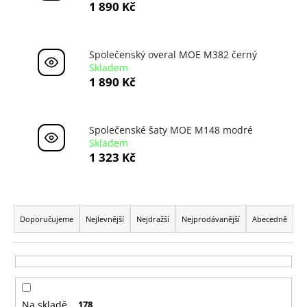
1 890 Kč
a
j
í
Společenský overal MOE M382 černý
t
Skladem
1 890 Kč
?
Společenské šaty MOE M148 modré
Skladem
1 323 Kč
HLEDAT
Ř
a
D
Doporučujeme
Nejlevnější
Nejdražší
Nejprodávanější
Abecedně
o
z
p
e
o
n
r
í
u
Na skladě
178