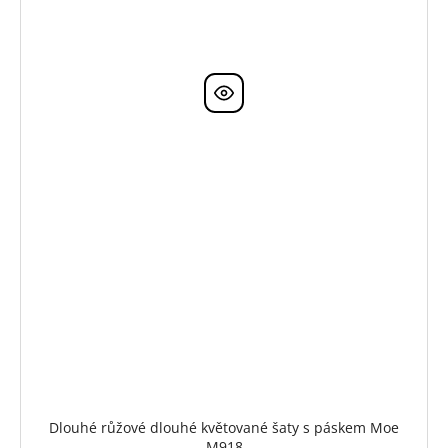
Dlouhé růžové dlouhé květované šaty s páskem Moe
M918