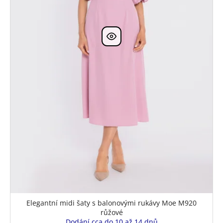
u
k
t
ů
Elegantní midi šaty s balonovými rukávy Moe M920
růžové
Dodání cca do 10 až 14 dnů