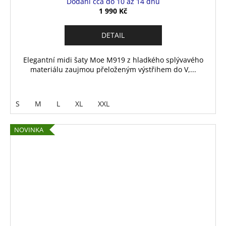
Dodání cca do 10 až 14 dnů
1 990 Kč
DETAIL
Elegantní midi šaty Moe M919 z hladkého splývavého
materiálu zaujmou přeloženým výstřihem do V,...
S
M
L
XL
XXL
NOVINKA