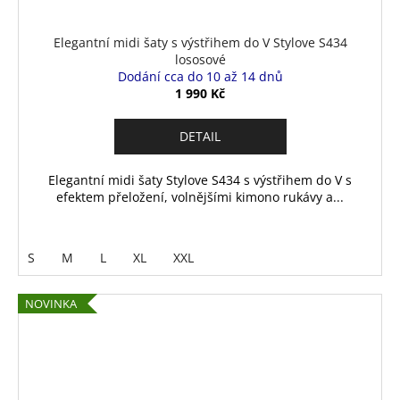
Elegantní midi šaty s výstřihem do V Stylove S434
lososové
Dodání cca do 10 až 14 dnů
1 990 Kč
DETAIL
Elegantní midi šaty Stylove S434 s výstřihem do V s
efektem přeložení, volnějšími kimono rukávy a...
S
M
L
XL
XXL
NOVINKA