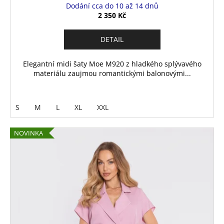
Dodání cca do 10 až 14 dnů
2 350 Kč
DETAIL
Elegantní midi šaty Moe M920 z hladkého splývavého
materiálu zaujmou romantickými balonovými...
S
M
L
XL
XXL
NOVINKA