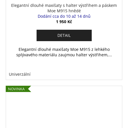
Elegantní dlouhé maxišaty s halter výstřihem a páskem
Moe M915 hnědé
Dodání cca do 10 až 14 dnů
1 950 Kč
DETAIL
Elegantní dlouhé maxišaty Moe M915 z lehkého
splývavého materiálu zaujmou halter výstřihem,...
Univerzální
NOVINKA