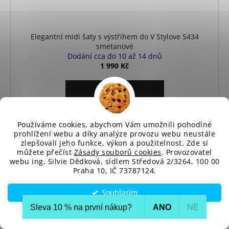
Elegantní midi šaty s výstřihem do V Stylove S434
smetanové
Dodání cca do 10 až 14 dnů
1 990 Kč
DETAIL
Elegantní midi šaty Stylove S434 s výstřihem do V s
Používáme cookies, abychom Vám umožnili pohodlné
efektem přeložení, volnějšími kimono rukávy a...
prohlížení webu a díky analýze provozu webu neustále
zlepšovali jeho funkce, výkon a použitelnost. Zde si
můžete přečíst
Zásady souborů cookies
. Provozovatel
S
M
L
XL
XXL
webu ing. Silvie Dědková, sídlem Středová 2/3264, 100 00
Praha 10, IČ 73787124.
NOVINKA
Souhlasím
Sleva 10 % na první nákup?​
ANO
NE
Nastavení