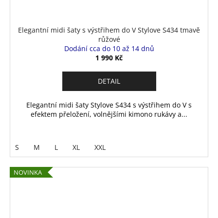
Elegantní midi šaty s výstřihem do V Stylove S434 tmavě
růžové
Dodání cca do 10 až 14 dnů
1 990 Kč
DETAIL
Elegantní midi šaty Stylove S434 s výstřihem do V s
efektem přeložení, volnějšími kimono rukávy a...
S
M
L
XL
XXL
NOVINKA