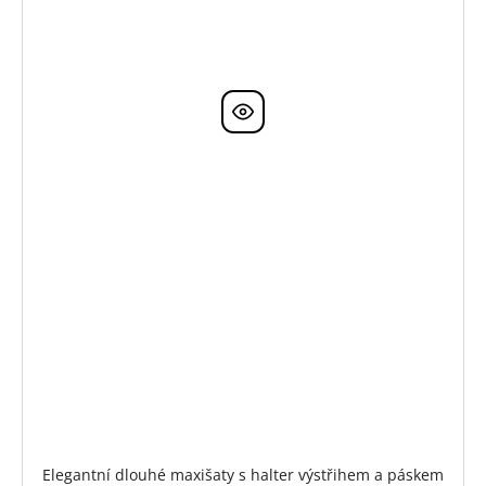
Elegantní dlouhé maxišaty s halter výstřihem a páskem