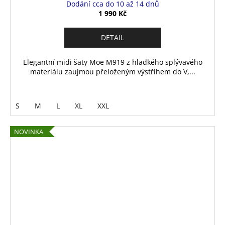
Dodání cca do 10 až 14 dnů
1 990 Kč
DETAIL
Elegantní midi šaty Moe M919 z hladkého splývavého
materiálu zaujmou přeloženým výstřihem do V,...
S
M
L
XL
XXL
NOVINKA