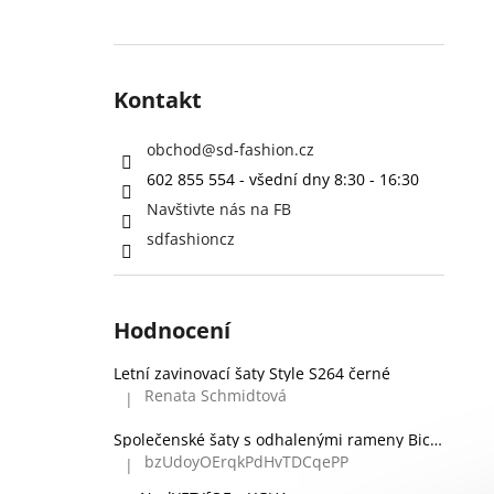
Kontakt
obchod
@
sd-fashion.cz
602 855 554 - všední dny 8:30 - 16:30
Navštivte nás na FB
sdfashioncz
Hodnocení
Letní zavinovací šaty Style S264 černé
Renata Schmidtová
|
Hodnocení produktu je 5 z 5 hvězdiček.
Společenské šaty s odhalenými rameny Bicotone 336 zelené
bzUdoyOErqkPdHvTDCqePP
|
Hodnocení produktu je 5 z 5 hvězdiček.