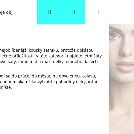
Hledat
Přihlášení
Nákupní
je objednávka
Věrnostní slevy
Obchodní podmínky
košík
nejoblíbenější kousky šatníku, protože dokážou
čné příležitosti. V této kategorii najdete letní šaty,
lové šaty, mini, midi i maxi délky a mnoho dalších
dí se do práce, do města, na dovolenou, oslavu,
y a během okamžiku vytvoříte pohodlný i elegantní
místě.