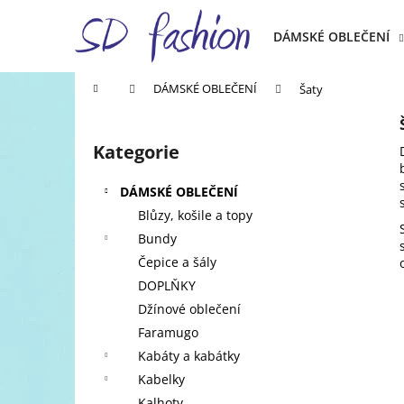
K
Přejít
na
o
DÁMSKÉ OBLEČENÍ
obsah
Zpět
Zpět
š
do
do
í
Domů
DÁMSKÉ OBLEČENÍ
Šaty
k
obchodu
obchodu
P
o
Kategorie
Přeskočit
s
kategorie
t
DÁMSKÉ OBLEČENÍ
r
Blůzy, košile a topy
a
Bundy
n
Čepice a šály
n
DOPLŇKY
í
Džínové oblečení
p
Faramugo
a
Kabáty a kabátky
n
Kabelky
e
Kalhoty