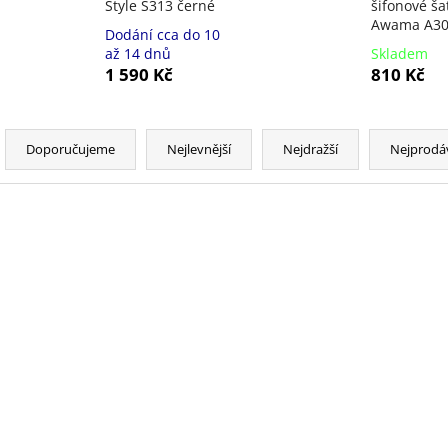
Style S313 černé
šifonové ša
Awama A308
Dodání cca do 10
až 14 dnů
Skladem
1 590 Kč
810 Kč
Ř
a
Doporučujeme
Nejlevnější
Nejdražší
Nejprodá
z
e
n
V
NOVINKA
NOVINKA
í
ý
p
p
r
i
o
s
d
p
u
r
k
o
t
d