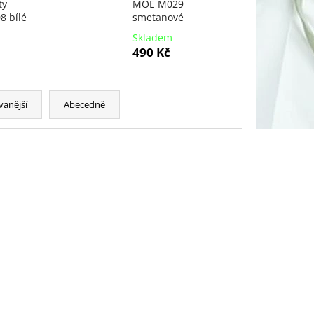
ty
MOE M029
 bílé
smetanové
Skladem
490 Kč
vanější
Abecedně
NOVINKA