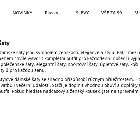
NOVINKY
Plavky
SLEVY
VŠE ZA 99
Mo
Co potřebujete najít?
Šaty
Dámské šaty jsou symbolem ženskosti, elegance a stylu. Patří mezi 
HLEDAT
během chvíle vytvořit kompletní outfit pro každodenní nošení i výjime
společenské šaty, elegantní šaty, sportovní šaty, úpletové šaty, koši
stylů pro každou ženu.
Stylové dámské šaty se snadno přizpůsobí různým příležitostem. Ho
Doporučujeme
svatbu i večerní události. Stačí je doplnit vhodnou obuví a doplňk
outfit. Pokud hledáte nadčasový a ženský kousek, jste na správném 