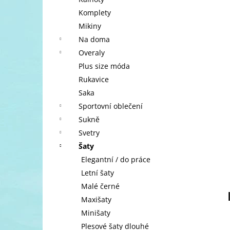
l
Komplety
Mikiny
Na doma
Overaly
Plus size móda
Rukavice
Saka
Sportovní oblečení
Sukně
Svetry
Šaty
Elegantní / do práce
Letní šaty
Malé černé
Maxišaty
Minišaty
Plesové šaty dlouhé