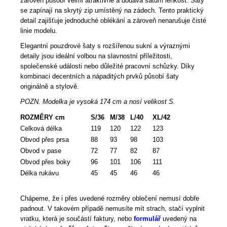
zároveň působí velmi atraktivně a dodává šatům lehkost. Šaty
se zapínají na skrytý zip umístěný na zádech. Tento praktický
detail zajišťuje jednoduché oblékání a zároveň nenarušuje čisté
linie modelu.
Elegantní pouzdrové šaty s rozšířenou sukní a výraznými
detaily jsou ideální volbou na slavnostní příležitosti,
společenské události nebo důležité pracovní schůzky. Díky
kombinaci decentních a nápaditých prvků působí šaty
originálně a stylově.
POZN. Modelka je vysoká 174 cm a nosí velikost S.
ROZMĚRY cm
S/36
M/38
L/40
XL/42
Celková délka
119
120
122
123
Obvod přes prsa
88
93
98
103
Obvod v pase
72
77
82
87
Obvod přes boky
96
101
106
111
Délka rukávu
45
45
46
46
Chápeme, že i přes uvedené rozměry oblečení nemusí dobře
padnout. V takovém případě nemusíte mít strach, stačí vyplnit
vratku, která je součástí faktury, nebo
formulář
uvedený na