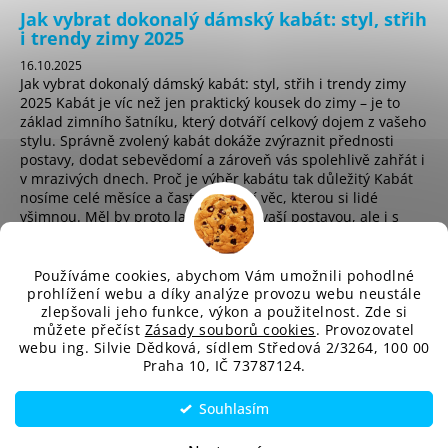
Jak vybrat dokonalý dámský kabát: styl, střih
i trendy zimy 2025
16.10.2025
Jak vybrat dokonalý dámský kabát: styl, střih i trendy zimy
2025 Kabát je víc než jen praktický kousek do zimy – je to
základ zimního šatníku, který dotváří celkový dojem z vašeho
stylu. Správně zvolený kabát dokáže zvýraznit přednosti
postavy, dodat sebevědomí a zároveň vás spolehlivě zahřát i
v mrazivých dnech. Proč je výběr kabátu tak důležitý Kabát
nosíme celé měsíce a často je první věc, kterou si lidé
všimnou. Měl by proto ladit nejen s vaší postavou, ale i s
osobním stylem a životním t...
Používáme cookies, abychom Vám umožnili pohodlné
prohlížení webu a díky analýze provozu webu neustále
zlepšovali jeho funkce, výkon a použitelnost. Zde si
sd
můžete přečíst
Zásady souborů cookies
. Provozovatel
webu ing. Silvie Dědková, sídlem Středová 2/3264, 100 00
Praha 10, IČ 73787124.
Vytvořil Shoptet
Souhlasím
Copyright 2026
SD-Fashion.cz
. Všechna práva vyhrazena.
Upravit nastavení cookies
Sleva 10 % na první nákup?​
ANO
NE