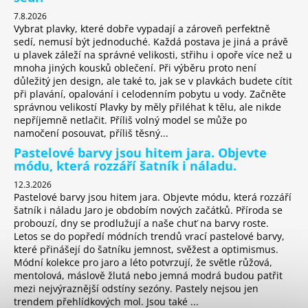
7.8.2026
Vybrat plavky, které dobře vypadají a zároveň perfektně
sedí, nemusí být jednoduché. Každá postava je jiná a právě
u plavek záleží na správné velikosti, střihu i opoře více než u
mnoha jiných kousků oblečení. Při výběru proto není
důležitý jen design, ale také to, jak se v plavkách budete cítit
při plavání, opalování i celodenním pobytu u vody. Začněte
správnou velikostí Plavky by měly přiléhat k tělu, ale nikde
nepříjemně netlačit. Příliš volný model se může po
namočení posouvat, příliš těsný...
Pastelové barvy jsou hitem jara. Objevte
módu, která rozzáří šatník i náladu.
12.3.2026
Pastelové barvy jsou hitem jara. Objevte módu, která rozzáří
šatník i náladu Jaro je obdobím nových začátků. Příroda se
probouzí, dny se prodlužují a naše chuť na barvy roste.
Letos se do popředí módních trendů vrací pastelové barvy,
které přinášejí do šatníku jemnost, svěžest a optimismus.
Módní kolekce pro jaro a léto potvrzují, že světle růžová,
mentolová, máslově žlutá nebo jemná modrá budou patřit
mezi nejvýraznější odstíny sezóny. Pastely nejsou jen
trendem přehlídkových mol. Jsou také ...