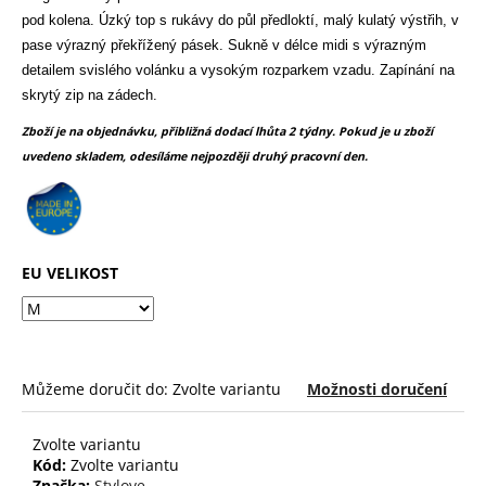
č
z
pod kolena. Úzký top s rukávy do půl předloktí, malý kulatý výstřih, v
u
5
pase výrazný překřížený pásek. Sukně v délce midi s výrazným
j
hvězdiček.
e
detailem svislého volánku a vysokým rozparkem vzadu. Zapínání na
m
skrytý zip na zádech.
e
Zboží je na objednávku, přibližná dodací lhůta 2 týdny. Pokud je u zboží
uvedeno skladem, odesíláme nejpozději druhý pracovní den.
EU VELIKOST
Můžeme doručit do:
Zvolte variantu
Možnosti doručení
Zvolte variantu
Kód:
Zvolte variantu
Značka:
Stylove