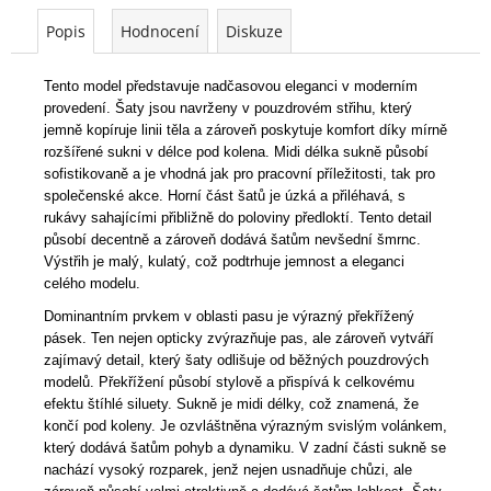
Popis
Hodnocení
Diskuze
Tento model představuje nadčasovou eleganci v moderním
provedení. Šaty jsou navrženy v pouzdrovém střihu, který
jemně kopíruje linii těla a zároveň poskytuje komfort díky mírně
rozšířené sukni v délce pod kolena. Midi délka sukně působí
sofistikovaně a je vhodná jak pro pracovní příležitosti, tak pro
společenské akce. Horní část šatů je úzká a přiléhavá, s
rukávy sahajícími přibližně do poloviny předloktí. Tento detail
působí decentně a zároveň dodává šatům nevšední šmrnc.
Výstřih je malý, kulatý, což podtrhuje jemnost a eleganci
celého modelu.
Dominantním prvkem v oblasti pasu je výrazný překřížený
pásek. Ten nejen opticky zvýrazňuje pas, ale zároveň vytváří
zajímavý detail, který šaty odlišuje od běžných pouzdrových
modelů. Překřížení působí stylově a přispívá k celkovému
efektu štíhlé siluety. Sukně je midi délky, což znamená, že
končí pod koleny. Je ozvláštněna výrazným svislým volánkem,
který dodává šatům pohyb a dynamiku. V zadní části sukně se
nachází vysoký rozparek, jenž nejen usnadňuje chůzi, ale