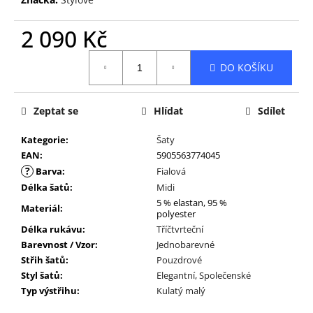
2 090 Kč
Měrná
DO KOŠÍKU
cena:
Zeptat se
Hlídat
Sdílet
Kategorie
:
Šaty
EAN
:
5905563774045
?
Barva
:
Fialová
Délka šatů
:
Midi
5 % elastan, 95 %
Materiál
:
polyester
Délka rukávu
:
Tříčtvrteční
Barevnost / Vzor
:
Jednobarevné
Střih šatů
:
Pouzdrové
Styl šatů
:
Elegantní
,
Společenské
Typ výstřihu
:
Kulatý malý