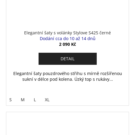
Elegantní šaty s volánky Stylove S425 černé
Dodání cca do 10 až 14 dnů
2 090 Kč
DETAIL
Elegantní šaty pouzdrového střihu s mírně rozšířenou
sukní v délce pod kolena. Úzký top s rukávy...
S
M
L
XL