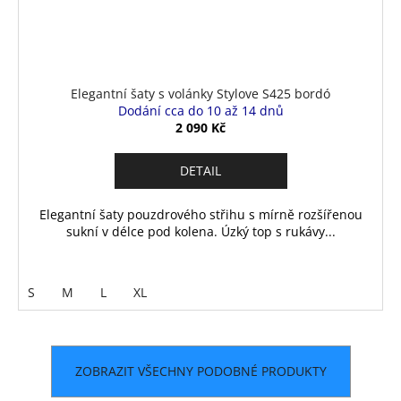
Elegantní šaty s volánky Stylove S425 bordó
Dodání cca do 10 až 14 dnů
2 090 Kč
DETAIL
Elegantní šaty pouzdrového střihu s mírně rozšířenou
sukní v délce pod kolena. Úzký top s rukávy...
S
M
L
XL
ZOBRAZIT VŠECHNY PODOBNÉ PRODUKTY