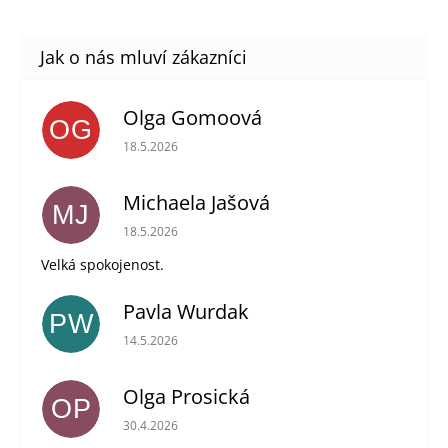
Olga Gomoová
OG
Hodnocení obchodu je 5 z 5 hvězdiček.
18.5.2026
Michaela Jašová
MJ
Hodnocení obchodu je 5 z 5 hvězdiček.
18.5.2026
Velká spokojenost.
Pavla Wurdak
PW
Hodnocení obchodu je 5 z 5 hvězdiček.
14.5.2026
Olga Prosická
OP
Hodnocení obchodu je 5 z 5 hvězdiček.
30.4.2026