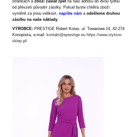
stránkách a
zboží zaslat zpět
na naši adresu do dvou týdnů
od převzetí původní zásilky. Pokud byste chtěl/a zboží
vyměnit za jinou velikost,
napište nám
a
odešleme druhou
zásilku na naše náklady
.
VÝROBCE:
PRESTIGE Robert Kotas, ul. Towarowa 14, 42-274
Konopiska, e-mail:
kontakt@eprestige.eu
https://www.stylove-
sklep.pl/