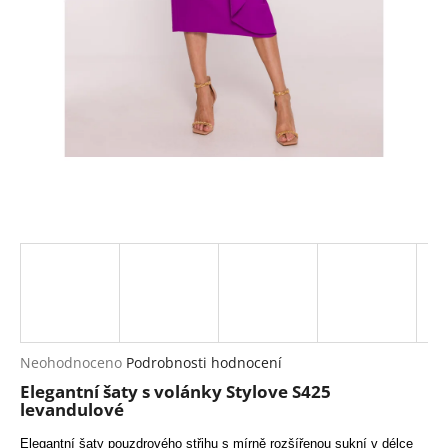
a
j
í
t
?
HLEDAT
D
o
p
Průměrné
Neohodnoceno
Podrobnosti hodnocení
hodnocení
o
Elegantní šaty s volánky Stylove S425
produktu
r
levandulové
je
u
0,0
Elegantní šaty pouzdrového střihu s mírně rozšířenou sukní v délce