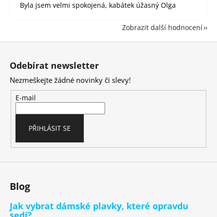
Byla jsem velmi spokojená, kabátek úžasný Olga
Zobrazit další hodnocení
Z
á
Odebírat newsletter
p
Nezmeškejte žádné novinky či slevy!
a
t
E-mail
í
PŘIHLÁSIT SE
Blog
Jak vybrat dámské plavky, které opravdu
sedí?