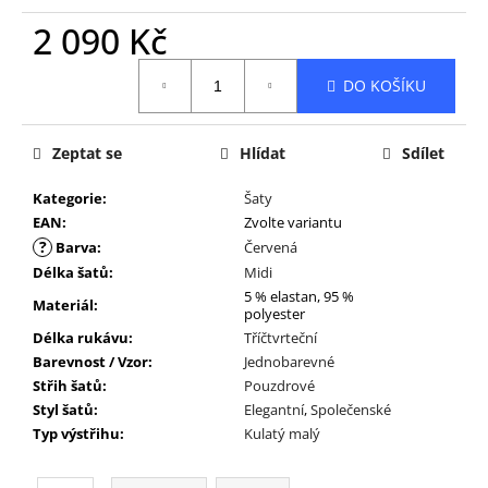
2 090 Kč
Měrná
DO KOŠÍKU
cena:
Zeptat se
Hlídat
Sdílet
Kategorie
:
Šaty
EAN
:
Zvolte variantu
?
Barva
:
Červená
Délka šatů
:
Midi
5 % elastan, 95 %
Materiál
:
polyester
Délka rukávu
:
Tříčtvrteční
Barevnost / Vzor
:
Jednobarevné
Střih šatů
:
Pouzdrové
Styl šatů
:
Elegantní
,
Společenské
Typ výstřihu
:
Kulatý malý