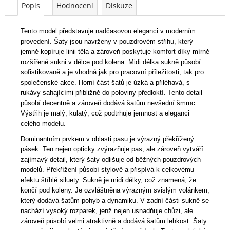
Popis
Hodnocení
Diskuze
Tento model představuje nadčasovou eleganci v moderním
provedení. Šaty jsou navrženy v pouzdrovém střihu, který
jemně kopíruje linii těla a zároveň poskytuje komfort díky mírně
rozšířené sukni v délce pod kolena. Midi délka sukně působí
sofistikovaně a je vhodná jak pro pracovní příležitosti, tak pro
společenské akce. Horní část šatů je úzká a přiléhavá, s
rukávy sahajícími přibližně do poloviny předloktí. Tento detail
působí decentně a zároveň dodává šatům nevšední šmrnc.
Výstřih je malý, kulatý, což podtrhuje jemnost a eleganci
celého modelu.
Dominantním prvkem v oblasti pasu je výrazný překřížený
pásek. Ten nejen opticky zvýrazňuje pas, ale zároveň vytváří
zajímavý detail, který šaty odlišuje od běžných pouzdrových
modelů. Překřížení působí stylově a přispívá k celkovému
efektu štíhlé siluety. Sukně je midi délky, což znamená, že
končí pod koleny. Je ozvláštněna výrazným svislým volánkem,
který dodává šatům pohyb a dynamiku. V zadní části sukně se
nachází vysoký rozparek, jenž nejen usnadňuje chůzi, ale
zároveň působí velmi atraktivně a dodává šatům lehkost. Šaty