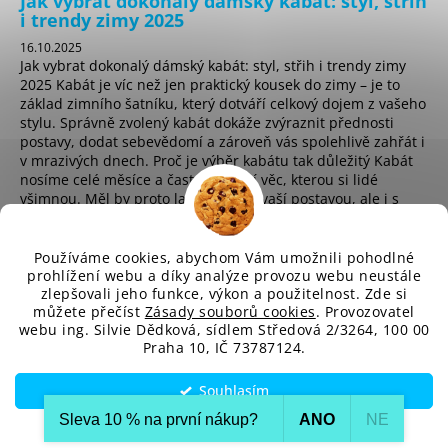
Jak vybrat dokonalý dámský kabát: styl, střih
i trendy zimy 2025
16.10.2025
Jak vybrat dokonalý dámský kabát: styl, střih i trendy zimy
2025 Kabát je víc než jen praktický kousek do zimy – je to
základ zimního šatníku, který dotváří celkový dojem z vašeho
stylu. Správně zvolený kabát dokáže zvýraznit přednosti
postavy, dodat sebevědomí a zároveň vás spolehlivě zahřát i
v mrazivých dnech. Proč je výběr kabátu tak důležitý Kabát
nosíme celé měsíce a často je první věc, kterou si lidé
všimnou. Měl by proto ladit nejen s vaší postavou, ale i s
osobním stylem a životním t...
Používáme cookies, abychom Vám umožnili pohodlné
prohlížení webu a díky analýze provozu webu neustále
zlepšovali jeho funkce, výkon a použitelnost. Zde si
sd
můžete přečíst
Zásady souborů cookies
. Provozovatel
webu ing. Silvie Dědková, sídlem Středová 2/3264, 100 00
Praha 10, IČ 73787124.
Vytvořil Shoptet
Souhlasím
Copyright 2026
SD-Fashion.cz
. Všechna práva vyhrazena.
Upravit nastavení cookies
Sleva 10 % na první nákup?​
ANO
NE
Nastavení