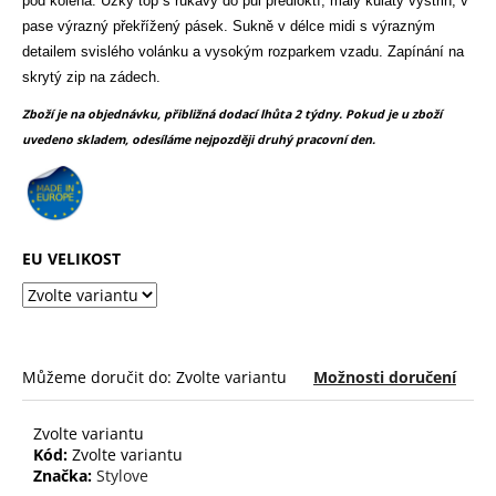
č
pod kolena. Úzký top s rukávy do půl předloktí, malý kulatý výstřih, v
z
u
pase výrazný překřížený pásek. Sukně v délce midi s výrazným
5
j
hvězdiček.
detailem svislého volánku a vysokým rozparkem vzadu. Zapínání na
e
skrytý zip na zádech.
m
Zboží je na objednávku, přibližná dodací lhůta 2 týdny. Pokud je u zboží
e
uvedeno skladem, odesíláme nejpozději druhý pracovní den.
EU VELIKOST
Můžeme doručit do:
Zvolte variantu
Možnosti doručení
Zvolte variantu
Kód:
Zvolte variantu
Značka:
Stylove