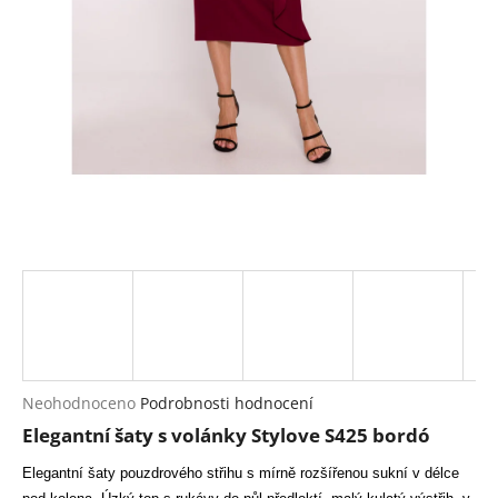
a
j
í
t
?
HLEDAT
D
o
p
Průměrné
Neohodnoceno
Podrobnosti hodnocení
hodnocení
o
Elegantní šaty s volánky Stylove S425 bordó
produktu
r
je
u
Elegantní šaty pouzdrového střihu s mírně rozšířenou sukní v délce
0,0