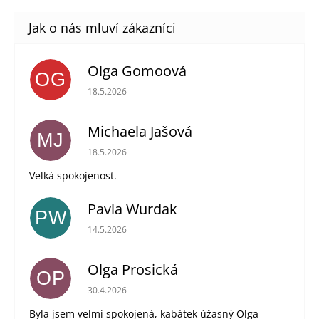
Olga Gomoová
OG
Hodnocení obchodu je 5 z 5 hvězdiček.
18.5.2026
Michaela Jašová
MJ
Hodnocení obchodu je 5 z 5 hvězdiček.
18.5.2026
Velká spokojenost.
Pavla Wurdak
PW
Hodnocení obchodu je 5 z 5 hvězdiček.
14.5.2026
Olga Prosická
OP
Hodnocení obchodu je 5 z 5 hvězdiček.
30.4.2026
Byla jsem velmi spokojená, kabátek úžasný Olga