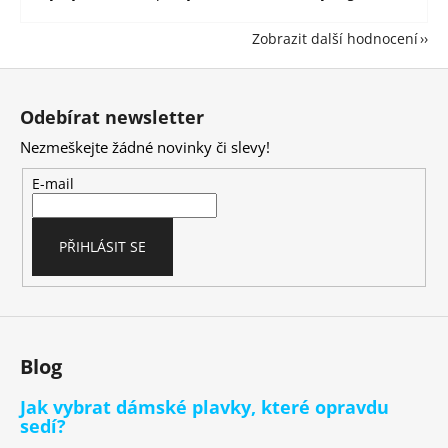
Zobrazit další hodnocení
Z
á
Odebírat newsletter
p
Nezmeškejte žádné novinky či slevy!
a
t
E-mail
í
PŘIHLÁSIT SE
Blog
Jak vybrat dámské plavky, které opravdu
sedí?