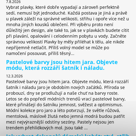
7.8.2026
Vybrat plavky, které dobře vypadají a zároveň perfektně
sedí, nemusí být jednoduché. Každá postava je jiná a právě
u plavek záleží na správné velikosti, střihu i opoře více než u
mnoha jiných kousků oblečení. Při výběru proto není
důležitý jen design, ale také to, jak se v plavkách budete cítit
při plavání, opalování i celodenním pobytu u vody. Začněte
správnou velikostí Plavky by měly přiléhat k tělu, ale nikde
nepříjemně netlačit. Příliš volný model se může po
namočení posouvat, příliš těsný...
Pastelové barvy jsou hitem jara. Objevte
módu, která rozzáří šatník i náladu.
12.3.2026
Pastelové barvy jsou hitem jara. Objevte módu, která rozzáří
šatník i náladu Jaro je obdobím nových začátků. Příroda se
probouzí, dny se prodlužují a naše chuť na barvy roste.
Letos se do popředí módních trendů vrací pastelové barvy,
které přinášejí do šatníku jemnost, svěžest a optimismus.
Módní kolekce pro jaro a léto potvrzují, že světle růžová,
mentolová, máslově žlutá nebo jemná modrá budou patřit
mezi nejvýraznější odstíny sezóny. Pastely nejsou jen
trendem přehlídkových mol. Jsou také ...