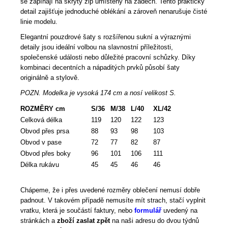
se zapínají na skrytý zip umístěný na zádech. Tento praktický
detail zajišťuje jednoduché oblékání a zároveň nenarušuje čisté
linie modelu.
Elegantní pouzdrové šaty s rozšířenou sukní a výraznými
detaily jsou ideální volbou na slavnostní příležitosti,
společenské události nebo důležité pracovní schůzky. Díky
kombinaci decentních a nápaditých prvků působí šaty
originálně a stylově.
POZN. Modelka je vysoká 174 cm a nosí velikost S.
ROZMĚRY cm
S/36
M/38
L/40
XL/42
Celková délka
119
120
122
123
Obvod přes prsa
88
93
98
103
Obvod v pase
72
77
82
87
Obvod přes boky
96
101
106
111
Délka rukávu
45
45
46
46
Chápeme, že i přes uvedené rozměry oblečení nemusí dobře
padnout. V takovém případě nemusíte mít strach, stačí vyplnit
vratku, která je součástí faktury, nebo
formulář
uvedený na
stránkách a
zboží zaslat zpět
na naši adresu do dvou týdnů