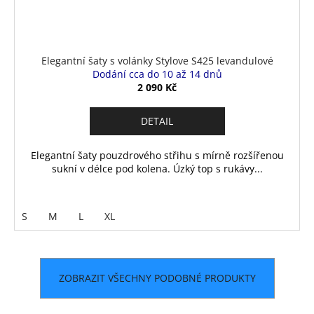
Elegantní šaty s volánky Stylove S425 levandulové
Dodání cca do 10 až 14 dnů
2 090 Kč
DETAIL
Elegantní šaty pouzdrového střihu s mírně rozšířenou
sukní v délce pod kolena. Úzký top s rukávy...
S
M
L
XL
ZOBRAZIT VŠECHNY PODOBNÉ PRODUKTY