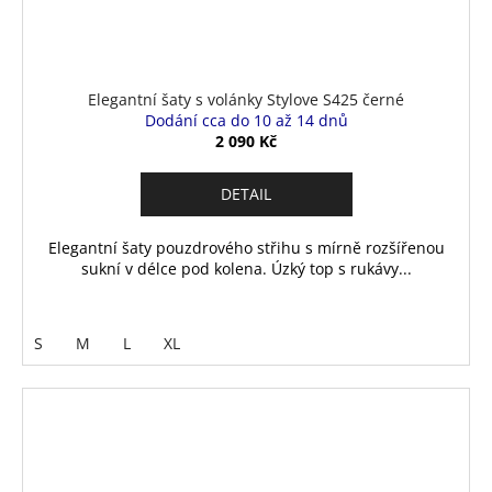
Elegantní šaty s volánky Stylove S425 černé
Dodání cca do 10 až 14 dnů
2 090 Kč
DETAIL
Elegantní šaty pouzdrového střihu s mírně rozšířenou
sukní v délce pod kolena. Úzký top s rukávy...
S
M
L
XL