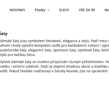
NOVINKY
Plavky
SLEVY
VŠE ZA 99
Mo
Co potřebujete najít?
Šaty
Dámské šaty jsou symbolem ženskosti, elegance a stylu. Patří mezi 
HLEDAT
během chvíle vytvořit kompletní outfit pro každodenní nošení i výjime
společenské šaty, elegantní šaty, sportovní šaty, úpletové šaty, koši
stylů pro každou ženu.
Stylové dámské šaty se snadno přizpůsobí různým příležitostem. Ho
Doporučujeme
svatbu i večerní události. Stačí je doplnit vhodnou obuví a doplňk
outfit. Pokud hledáte nadčasový a ženský kousek, jste na správném 