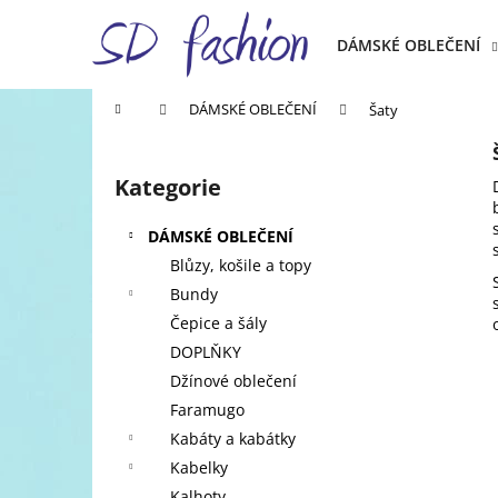
K
Přejít
na
o
DÁMSKÉ OBLEČENÍ
obsah
Zpět
Zpět
š
do
do
í
Domů
DÁMSKÉ OBLEČENÍ
Šaty
k
obchodu
obchodu
P
o
Kategorie
Přeskočit
s
kategorie
t
DÁMSKÉ OBLEČENÍ
r
Blůzy, košile a topy
a
Bundy
n
Čepice a šály
n
DOPLŇKY
í
Džínové oblečení
p
Faramugo
a
Kabáty a kabátky
n
Kabelky
e
Kalhoty