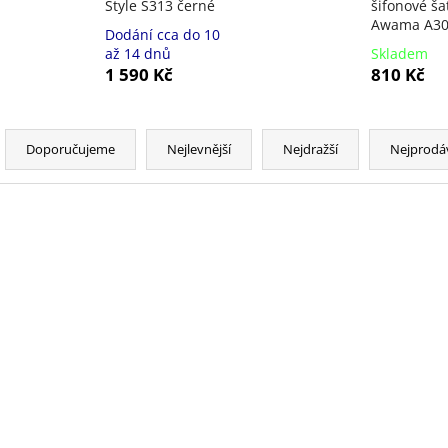
Style S313 černé
šifonové ša
Awama A308
Dodání cca do 10
až 14 dnů
Skladem
1 590 Kč
810 Kč
Ř
a
Doporučujeme
Nejlevnější
Nejdražší
Nejprodá
z
e
n
V
í
ý
p
p
r
i
o
s
d
p
u
r
k
o
t
d