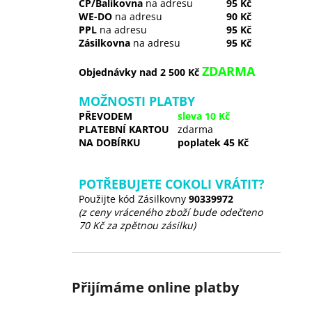
ČP/Balíkovna
na adresu
95 Kč
WE-DO
na adresu
90 Kč
PPL
na adresu
95 Kč
Zásilkovna
na adresu
95 Kč
ZDARMA
Objednávky nad 2 500 Kč
MOŽNOSTI PLATBY
PŘEVODEM
sleva 10 Kč
PLATEBNÍ KARTOU
zdarma
NA DOBÍRKU
poplatek 45 Kč
POTŘEBUJETE COKOLI VRÁTIT?
Použijte kód Zásilkovny
90339972
(z ceny vráceného zboží bude odečteno
70 Kč za zpětnou zásilku)
Přijímáme online platby