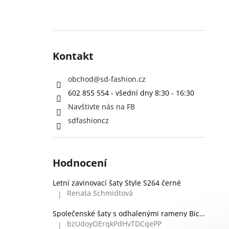
Kontakt
obchod
@
sd-fashion.cz
602 855 554 - všední dny 8:30 - 16:30
Navštivte nás na FB
sdfashioncz
Hodnocení
Letní zavinovací šaty Style S264 černé
Renata Schmidtová
|
Hodnocení produktu je 5 z 5 hvězdiček.
Společenské šaty s odhalenými rameny Bicotone 336 zelené
bzUdoyOErqkPdHvTDCqePP
|
Hodnocení produktu je 5 z 5 hvězdiček.