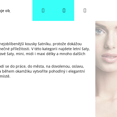
Hledat
Přihlášení
Nákupní
je objednávka
Věrnostní slevy
Obchodní podmínky
košík
nejoblíbenější kousky šatníku, protože dokážou
čné příležitosti. V této kategorii najdete letní šaty,
lové šaty, mini, midi i maxi délky a mnoho dalších
dí se do práce, do města, na dovolenou, oslavu,
y a během okamžiku vytvoříte pohodlný i elegantní
místě.