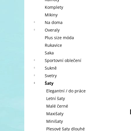
l
Komplety
Mikiny
Na doma
Overaly
Plus size móda
Rukavice
Saka
Sportovní oblečení
Sukně
Svetry
Šaty
Elegantní / do práce
Letní šaty
Malé černé
Maxišaty
Minišaty
Plesové šaty dlouhé