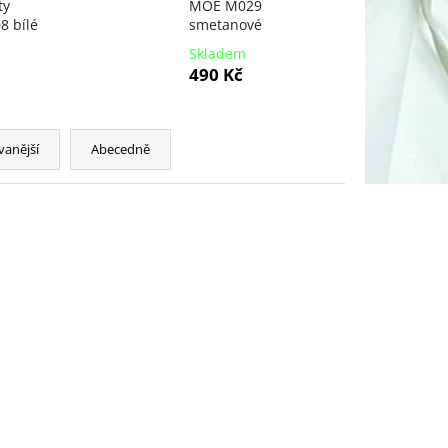
ty
MOE M029
 bílé
smetanové
Skladem
490 Kč
vanější
Abecedně