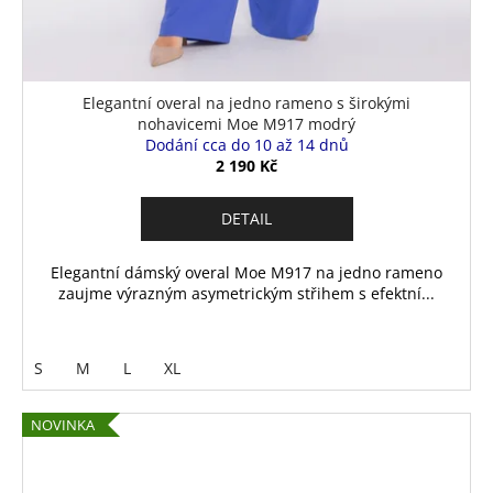
Elegantní overal na jedno rameno s širokými
nohavicemi Moe M917 modrý
Dodání cca do 10 až 14 dnů
2 190 Kč
DETAIL
Elegantní dámský overal Moe M917 na jedno rameno
zaujme výrazným asymetrickým střihem s efektní...
S
M
L
XL
NOVINKA