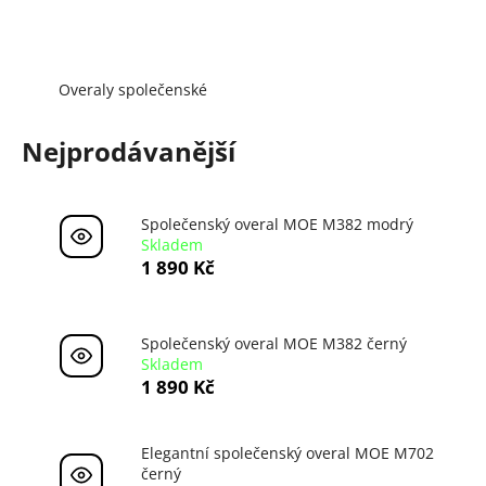
a
j
í
Overaly společenské
t
?
Nejprodávanější
Společenský overal MOE M382 modrý
Skladem
HLEDAT
1 890 Kč
D
Společenský overal MOE M382 černý
Skladem
o
1 890 Kč
p
o
r
Elegantní společenský overal MOE M702
u
černý