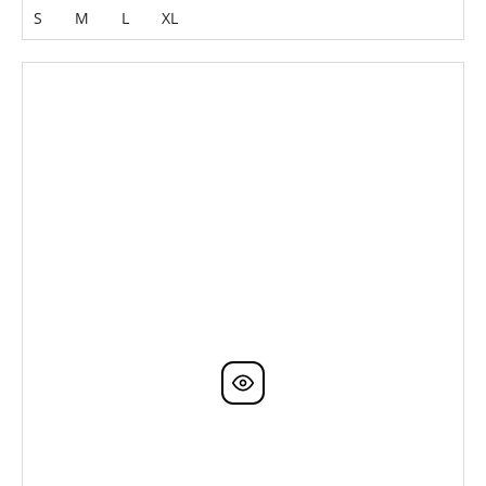
S
M
L
XL