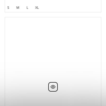
S
M
L
XL