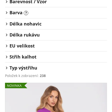
Barevnost / Vzor
Barva
?
Délka nohavic
Délka rukávu
EU velikost
Střih kalhot
Typ výstřihu
Položek k zobrazení:
238
V
NOVINKA
ý
p
i
s