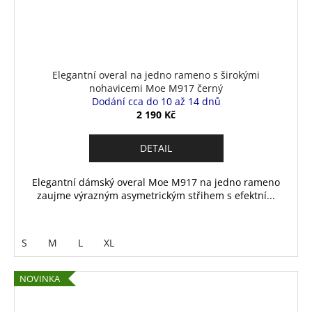
Elegantní overal na jedno rameno s širokými
nohavicemi Moe M917 černý
Dodání cca do 10 až 14 dnů
2 190 Kč
DETAIL
Elegantní dámský overal Moe M917 na jedno rameno
zaujme výrazným asymetrickým střihem s efektní...
S
M
L
XL
NOVINKA