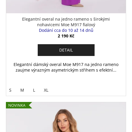
Elegantní overal na jedno rameno s širokými
nohavicemi Moe M917 fialový
Dodání cca do 10 až 14 dnů
2 190 Kč
DETAIL
Elegantní dámský overal Moe M917 na jedno rameno
zaujme výrazným asymetrickým střihem s efektní...
S
M
L
XL
NOVINKA