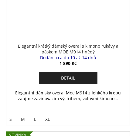
Elegantní krátký dámský overal s kimono rukávy a
páskem MOE M914 hnědý
Dodání cca do 10 až 14 dnů
1 890 Kč
DETAIL
Elegantní dámský overal Moe M914 z lehkého krepu
zaujme zavinovacím výstřihem, volnými kimono...
S
M
L
XL
NOVINKA