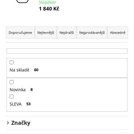
č
Skladem
u
1 840 Kč
j
e
Ř
m
a
e
Doporučujeme
Nejlevnější
Nejdražší
Nejprodávanější
Abecedně
z
e
n
í
Na skladě
60
p
r
o
Novinka
8
d
u
SLEVA
53
k
t
Značky
ů