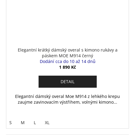
Elegantní krátký dámský overal s kimono rukávy a
páskem MOE M914 černý
Dodání cca do 10 až 14 dnů
1 890 Kč
DETAIL
Elegantní dámský overal Moe M914 z lehkého krepu
zaujme zavinovacím výstřihem, volnými kimono...
S
M
L
XL