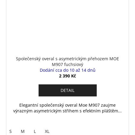
Společenský overal s asymetrickým přehozem MOE
M907 fuchsiový
Dodání cca do 10 až 14 dnů
2 390 Kč
DETAIL
Elegantní společenský overal Moe M907 zaujme
výrazným asymetrickým střihem s efektním pláštěm...
S
M
L
XL