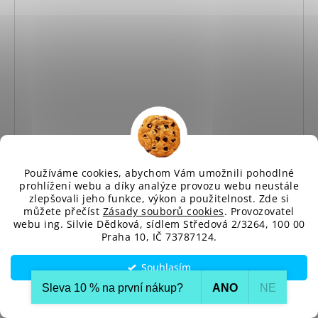
Používáme cookies, abychom Vám umožnili pohodlné
Elegantní komplet topu a širokých kalhot Moe M890
prohlížení webu a díky analýze provozu webu neustále
bordó
zlepšovali jeho funkce, výkon a použitelnost. Zde si
Dodání cca do 10 až 14 dnů
můžete přečíst
Zásady souborů cookies
. Provozovatel
2 190 Kč
webu ing. Silvie Dědková, sídlem Středová 2/3264, 100 00
Praha 10, IČ 73787124.
DETAIL
Souhlasím
Sleva 10 % na první nákup?​
ANO
NE
Elegantní dámský komplet Moe M890 tvoří stylový top s
Nastavení
řasením a široké kalhoty s vysokým pasem....