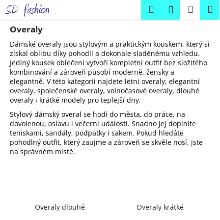
K
Přejít
Hledat
Náku
M
Přihlášení
na
o
obsah
Zpět
Zpět
košík
š
Overaly
í
Dámské overaly jsou stylovým a praktickým kouskem, který si
C
k
získal oblibu díky pohodlí a dokonale sladěnému vzhledu.
Jediný kousek oblečení vytvoří kompletní outfit bez složitého
o
kombinování a zároveň působí moderně, žensky a
p
elegantně. V této kategorii najdete letní overaly, elegantní
o
overaly, společenské overaly, volnočasové overaly, dlouhé
overaly i krátké modely pro teplejší dny.
t
ř
Stylový dámský overal se hodí do města, do práce, na
dovolenou, oslavu i večerní události. Snadno jej doplníte
e
teniskami, sandály, podpatky i sakem. Pokud hledáte
b
pohodlný outfit, který zaujme a zároveň se skvěle nosí, jste
na správném místě.
u
j
e
t
e
Overaly dlouhé
Overaly krátké
n