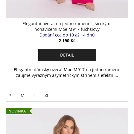
Elegantní overal na jedno rameno s širokými
nohavicemi Moe M917 fuchsiový
Dodání cca do 10 až 14 dnů
2 190 Kč
DETAIL
Elegantní dámský overal Moe M917 na jedno rameno
zaujme výrazným asymetrickým střihem s efektní...
S
M
L
XL
NOVINKA