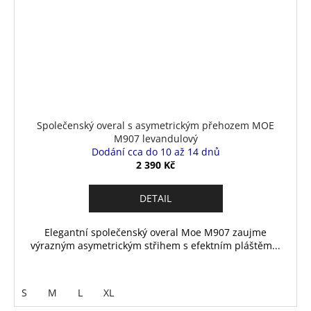
Společenský overal s asymetrickým přehozem MOE
M907 levandulový
Dodání cca do 10 až 14 dnů
2 390 Kč
DETAIL
Elegantní společenský overal Moe M907 zaujme
výrazným asymetrickým střihem s efektním pláštěm...
S
M
L
XL