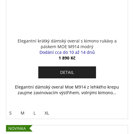
Elegantní krátký dámský overal s kimono rukávy a
páskem MOE M914 modrý
Dodání cca do 10 až 14 dnů
1 890 Kč
DETAIL
Elegantní dámský overal Moe M914 z lehkého krepu
zaujme zavinovacím výstřihem, volnými kimono...
S
M
L
XL
NOVINKA