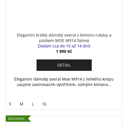
Elegantní krátký dámský overal s kimono rukávy a
páskem MOE M914 fialový
Dodání cca do 10 až 14 dnů
1 890 Kč
DETAIL
Elegantní dámský overal Moe M914 z lehkého krepu
zaujme zavinovacím výstřihem, volnými kimono...
S
M
L
XL
NOVINKA