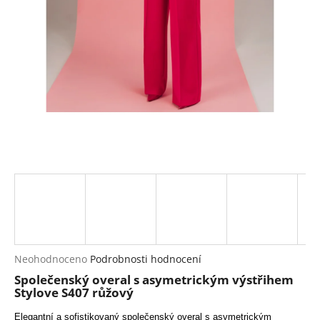
a
j
í
t
?
HLEDAT
D
o
p
Průměrné
Neohodnoceno
Podrobnosti hodnocení
hodnocení
o
Společenský overal s asymetrickým výstřihem
produktu
r
Stylove S407 růžový
je
u
0,0
Elegantní a sofistikovaný společenský overal s asymetrickým