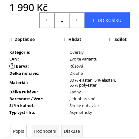
1 990 Kč
Měrná
DO KOŠÍKU
cena:
Zeptat se
Hlídat
Sdílet
Kategorie
:
Overaly
EAN
:
Zvolte variantu
?
Barva
:
Růžová
Délka nohavic
:
Dlouhé
30 % elastan, 5 % elastan,
Materiál
:
65 % polyester
Délka rukávu
:
Žádný
Barevnost / Vzor
:
Jednobarevné
Střih kalhot
:
Široké nohavice
Typ výstřihu
:
Asymetrický
Popis
Hodnocení
Diskuze