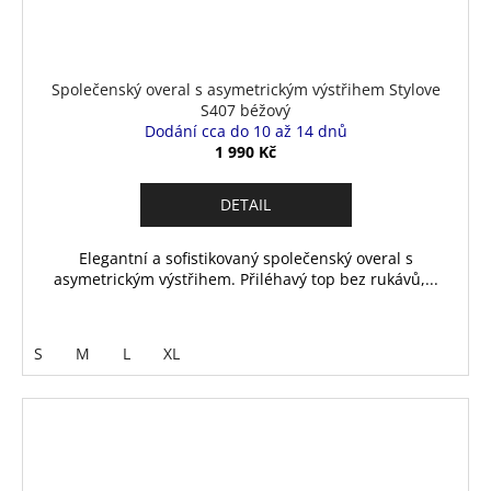
Společenský overal s asymetrickým výstřihem Stylove
S407 béžový
Dodání cca do 10 až 14 dnů
1 990 Kč
DETAIL
Elegantní a sofistikovaný společenský overal s
asymetrickým výstřihem. Přiléhavý top bez rukávů,...
S
M
L
XL