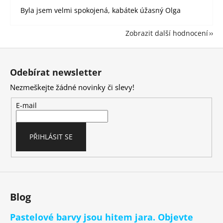
Byla jsem velmi spokojená, kabátek úžasný Olga
Zobrazit další hodnocení
Z
á
Odebírat newsletter
p
Nezmeškejte žádné novinky či slevy!
a
t
E-mail
í
PŘIHLÁSIT SE
Blog
Pastelové barvy jsou hitem jara. Objevte