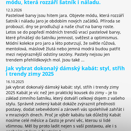
módu, která rozzáří šatník i náladu.
12.3.2026
Pastelové barvy jsou hitem jara. Objevte módu, která rozzáří
šatník i náladu Jaro je obdobím nových začátků. Příroda se
probouzí, dny se prodlužují a naše chuť na barvy roste.
Letos se do popředí módních trendů vrací pastelové barvy,
které přinášejí do šatníku jemnost, svěžest a optimismus.
Módní kolekce pro jaro a léto potvrzují, že světle růžová,
mentolová, máslově žlutá nebo jemná modrá budou patřit
mezi nejvýraznější odstíny sezóny. Pastely nejsou jen
trendem přehlídkových mol. Jsou také ...
Jak vybrat dokonalý dámský kabát: styl, střih
i trendy zimy 2025
16.10.2025
Jak vybrat dokonalý dámský kabát: styl, střih i trendy zimy
2025 Kabát je víc než jen praktický kousek do zimy – je to
základ zimního šatníku, který dotváří celkový dojem z vašeho
stylu. Správně zvolený kabát dokáže zvýraznit přednosti
postavy, dodat sebevědomí a zároveň vás spolehlivě zahřát i
v mrazivých dnech. Proč je výběr kabátu tak důležitý Kabát
nosíme celé měsíce a často je první věc, kterou si lidé
všimnou. Měl by proto ladit nejen s vaší postavou, ale i s