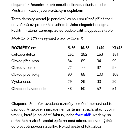
elegantním řešením, které neruší celkovou siluetu modelu.
Postranní kapsy jsou praktickým doplňkem .
Tento dámský overal je perfektní volbou pro různé příležitosti,
od večírků až po formální události. Jeho elegantní design a
kvalitní materiál zaručují, že se budete cítit a vypadat skvěle.
Modelka je 170 cm vysoká a má velikost S.
ROZMĚRY cm
S/36
M/38
L/40
XL/42
Celková délka
151
152
153
154
Obvod přes prsa
84
89
94
99
Obvod v pase
72
77
82
87
Obvod přes boky
90
95
100
105
Výška sedu
29
29
30
30
Obvod nohavice dole
48
50
52
54
Chápeme, že i přes uvedené rozměry oblečení nemusí dobře
padnout. V takovém případě nemusíte mít strach, stačí vyplnit
vratku, která je součástí faktury, nebo
formulář
uvedený na
stránkách a
zboží zaslat zpět
na naši adresu do dvou týdnů
od převzetí původní zásilky. Pokud byste chtěl/a zboží