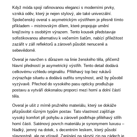
Když móda spojí rafinovanou eleganci s moderními prvky,
vzniká oděv, který je nejen stylový, ale také univerzální.
Společenský overal s asymetrickým výstřihem je přesně tímto
příkladem – mistrovským dílem, které propojuje umění
krejčoviny s osobitým výrazem. Tento kousek představuje
sofistikovanou alternativu k večerním šatům, nabízí příležitost
zazářit v záři reflektorů a zároveň působit nenuceně a
sebevědomě.
Overal je navržen s důrazem na linie ženského těla, přičemž
hlavní předností je asymetrický výstřih. Tento detail dodává
celkovému vzhledu originalitu. Přiléhavý top bez rukávů
zvýrazňuje siluetu a dodává outfitu smyslnost, aniž by působil
vyzývavě. Přechod do vysokého pasu opticky prodlužuje
postavu a vytváří dokonalou proporci mezi horní a dolní částí
těla.
Overal je ušit z mírně pružného materiálu, který se dokáže
přizpůsobit různým typům postav. Tato vlastnost zajišťuje
vysoký komfort při pohybu a zároveň podtrhuje přiléhavý střih
horní části. Saténový povrch materiálu je synonymem luxusu –
hladký, jemný na dotek, s decentním leskem, který působí
slavnostně, ale ne vtíravě. Zapínání na skrytý zip na zádech je