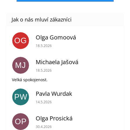
Olga Gomoová
OG
Hodnocení obchodu je 5 z 5 hvězdiček.
18.5.2026
Michaela Jašová
MJ
Hodnocení obchodu je 5 z 5 hvězdiček.
18.5.2026
Velká spokojenost.
Pavla Wurdak
PW
Hodnocení obchodu je 5 z 5 hvězdiček.
14.5.2026
Olga Prosická
OP
Hodnocení obchodu je 5 z 5 hvězdiček.
30.4.2026