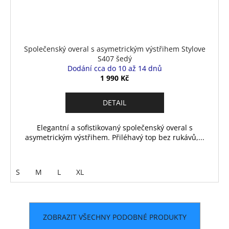
Společenský overal s asymetrickým výstřihem Stylove
S407 šedý
Dodání cca do 10 až 14 dnů
1 990 Kč
DETAIL
Elegantní a sofistikovaný společenský overal s
asymetrickým výstřihem. Přiléhavý top bez rukávů,...
S
M
L
XL
ZOBRAZIT VŠECHNY PODOBNÉ PRODUKTY