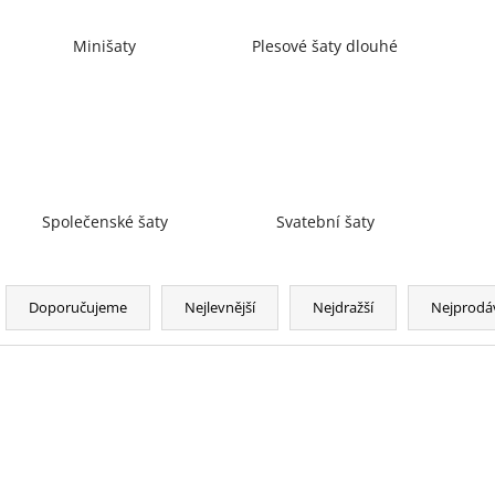
Minišaty
Plesové šaty dlouhé
Společenské šaty
Svatební šaty
Ř
a
Doporučujeme
Nejlevnější
Nejdražší
Nejprodá
z
e
n
V
í
ý
p
p
r
i