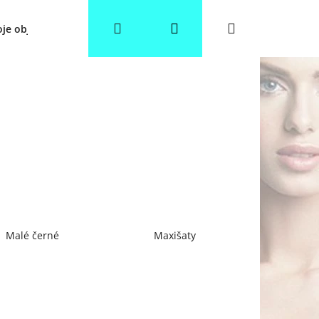
Hledat
Přihlášení
Nákupní
je objednávka
Věrnostní slevy
Obchodní podmínky
košík
Malé černé
Maxišaty