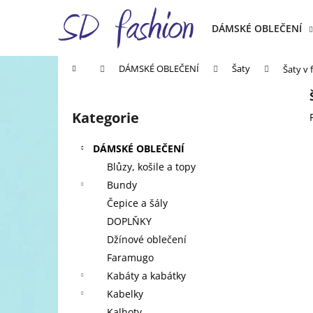
K
Přejít
na
o
DÁMSKÉ OBLEČENÍ
obsah
Zpět
Zpět
š
do
do
í
Domů
DÁMSKÉ OBLEČENÍ
Šaty
Šaty v 
k
obchodu
obchodu
P
o
Kategorie
Přeskočit
s
kategorie
t
DÁMSKÉ OBLEČENÍ
r
Blůzy, košile a topy
a
Bundy
n
Čepice a šály
n
DOPLŇKY
í
Džínové oblečení
p
Faramugo
a
Kabáty a kabátky
n
Kabelky
e
Kalhoty