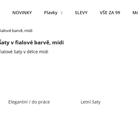
NOVINKY
Plavky
SLEVY
VŠE ZA 99
Mo
fialové barvě, midi
Co potřebujete najít?
Šaty v fialové barvě, midi
Fialové šaty v délce midi
HLEDAT
Doporučujeme
Elegantní / do práce
Letní šaty