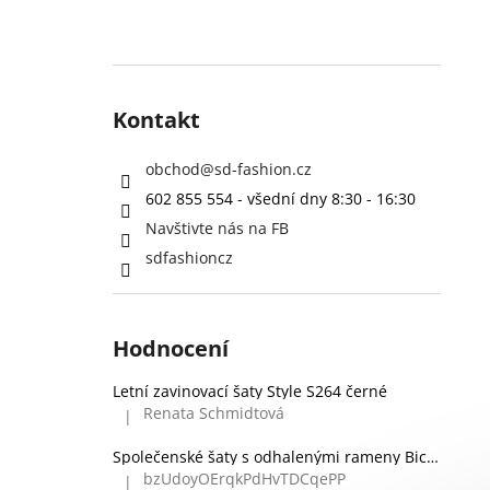
Kontakt
obchod
@
sd-fashion.cz
602 855 554 - všední dny 8:30 - 16:30
Navštivte nás na FB
sdfashioncz
Hodnocení
Letní zavinovací šaty Style S264 černé
Renata Schmidtová
|
Hodnocení produktu je 5 z 5 hvězdiček.
Společenské šaty s odhalenými rameny Bicotone 336 zelené
bzUdoyOErqkPdHvTDCqePP
|
Hodnocení produktu je 5 z 5 hvězdiček.