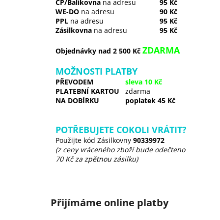
ČP/Balíkovna
na adresu
95 Kč
WE-DO
na adresu
90 Kč
PPL
na adresu
95 Kč
Zásilkovna
na adresu
95 Kč
ZDARMA
Objednávky nad 2 500 Kč
MOŽNOSTI PLATBY
PŘEVODEM
sleva 10 Kč
PLATEBNÍ KARTOU
zdarma
NA DOBÍRKU
poplatek 45 Kč
POTŘEBUJETE COKOLI VRÁTIT?
Použijte kód Zásilkovny
90339972
(z ceny vráceného zboží bude odečteno
70 Kč za zpětnou zásilku)
Přijímáme online platby