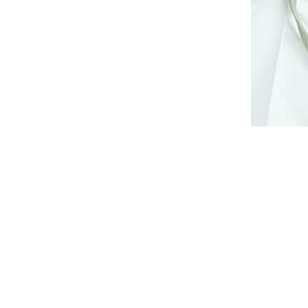
aty se
Elegantní společenské šaty na
oe M912
ramínka Bicotone 244 fialové
14 dnů
Skladem
1 890 Kč
DETAIL