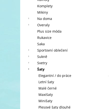
l
Komplety
Mikiny
Na doma
Overaly
Plus size móda
Rukavice
Saka
Sportovní oblečení
Sukně
Svetry
Šaty
Elegantní / do práce
Letní šaty
Malé černé
Maxišaty
Minišaty
Plesové šaty dlouhé