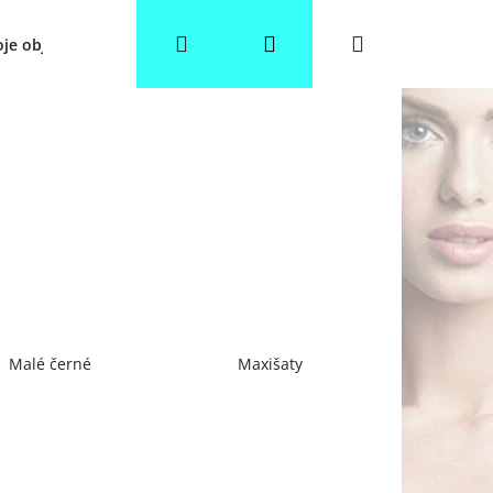
Hledat
Přihlášení
Nákupní
je objednávka
Věrnostní slevy
Obchodní podmínky
košík
Malé černé
Maxišaty