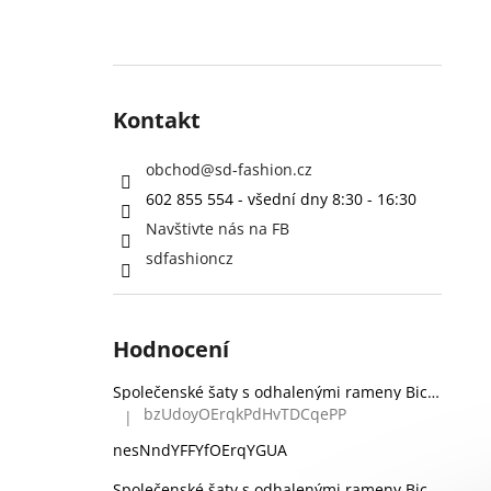
Kontakt
obchod
@
sd-fashion.cz
602 855 554 - všední dny 8:30 - 16:30
Navštivte nás na FB
sdfashioncz
Hodnocení
Společenské šaty s odhalenými rameny Bicotone 336 zelené
bzUdoyOErqkPdHvTDCqePP
|
Hodnocení produktu je 5 z 5 hvězdiček.
nesNndYFFYfOErqYGUA
Společenské šaty s odhalenými rameny Bicotone 336 černé