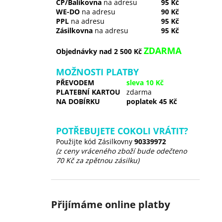
ČP/Balíkovna
na adresu
95 Kč
WE-DO
na adresu
90 Kč
PPL
na adresu
95 Kč
Zásilkovna
na adresu
95 Kč
ZDARMA
Objednávky nad 2 500 Kč
MOŽNOSTI PLATBY
PŘEVODEM
sleva 10 Kč
PLATEBNÍ KARTOU
zdarma
NA DOBÍRKU
poplatek 45 Kč
POTŘEBUJETE COKOLI VRÁTIT?
Použijte kód Zásilkovny
90339972
(z ceny vráceného zboží bude odečteno
70 Kč za zpětnou zásilku)
Přijímáme online platby