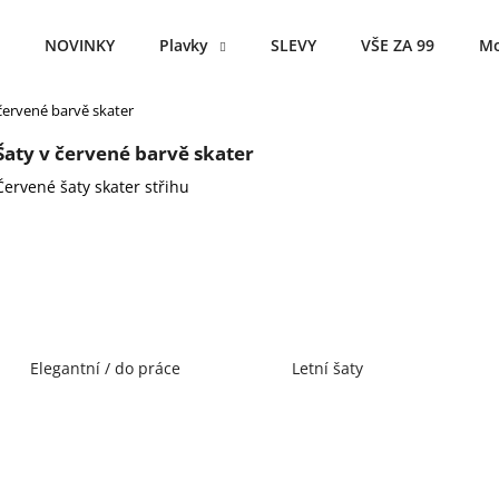
NOVINKY
Plavky
SLEVY
VŠE ZA 99
Mo
červené barvě skater
Co potřebujete najít?
Šaty v červené barvě skater
Červené šaty skater střihu
HLEDAT
Doporučujeme
Elegantní / do práce
Letní šaty