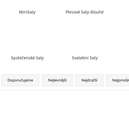
Minišaty
Plesové šaty dlouhé
Společenské šaty
Svatební šaty
Ř
a
Doporučujeme
Nejlevnější
Nejdražší
Nejprodá
z
e
n
V
í
ý
p
p
r
i