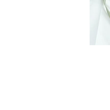
šaty
Elegantní společenské šaty na
adlými
ramínka Bicotone 244 červené
14 dnů
Dodání cca do 10 až 14 dnů
1 890 Kč
DETAIL