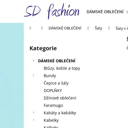
K
Přejít
na
o
DÁMSKÉ OBLEČENÍ
obsah
Zpět
Zpět
š
do
do
í
Domů
DÁMSKÉ OBLEČENÍ
Šaty
Šaty v 
k
obchodu
obchodu
P
o
Kategorie
Přeskočit
s
kategorie
t
DÁMSKÉ OBLEČENÍ
r
Blůzy, košile a topy
a
Bundy
n
Čepice a šály
n
DOPLŇKY
í
Džínové oblečení
p
Faramugo
a
Kabáty a kabátky
n
Kabelky
e
Kalhoty