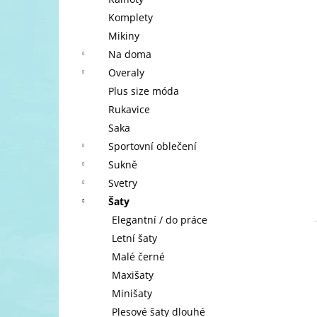
l
Komplety
Mikiny
Na doma
Overaly
Plus size móda
Rukavice
Saka
Sportovní oblečení
Sukně
Svetry
Šaty
Elegantní / do práce
Letní šaty
Malé černé
Maxišaty
Minišaty
Plesové šaty dlouhé