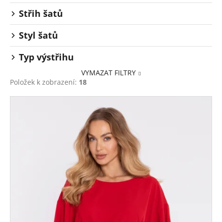
Střih šatů
Styl šatů
Typ výstřihu
VYMAZAT FILTRY
Položek k zobrazení:
18
V
ý
p
i
s
p
r
o
d
u