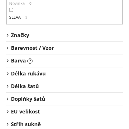
o
č
Novinka
0
u
d
j
u
SLEVA
5
e
k
m
t
e
Značky
ů
Barevnost / Vzor
Barva
?
Délka rukávu
Délka šatů
Doplňky šatů
EU velikost
Střih sukně