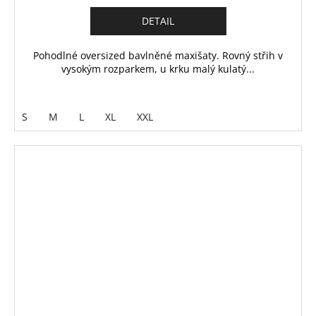
DETAIL
Pohodlné oversized bavlněné maxišaty. Rovný střih v
vysokým rozparkem, u krku malý kulatý...
S
M
L
XL
XXL