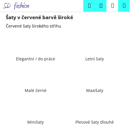
K
Přejít
Hledat
Náku
M
Přihlášení
na
o
obsah
Zpět
Zpět
košík
š
Šaty v červené barvě široké
í
Červené šaty širokého střihu
C
k
o
p
o
Elegantní / do práce
Letní šaty
t
ř
e
b
u
Malé černé
Maxišaty
j
e
t
e
Minišaty
Plesové šaty dlouhé
n