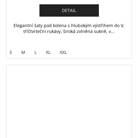
DETAIL
Elegantní šaty pod kolena s hlubokým výstřihem do V,
tříčtvrteční rukávy, široká zvlněná sukně, v...
S
M
L
XL
XXL