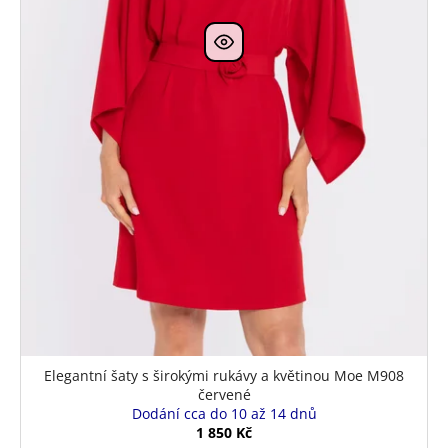
k
t
ů
Elegantní šaty s širokými rukávy a květinou Moe M908
červené
Dodání cca do 10 až 14 dnů
1 850 Kč