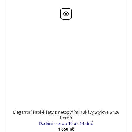
Elegantní široké šaty s netopýřími rukávy Stylove S426
bordó
Dodání cca do 10 až 14 dnů
1 850 Kč