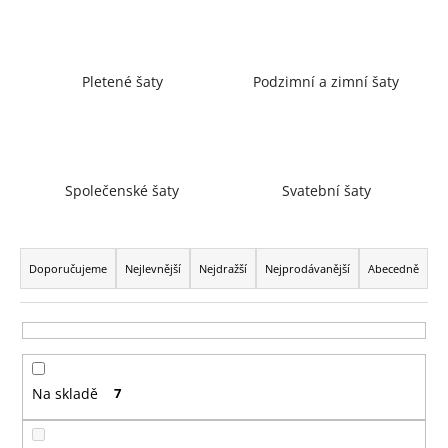
a
j
í
Pletené šaty
Podzimní a zimní šaty
t
?
Společenské šaty
Svatební šaty
HLEDAT
Ř
a
Doporučujeme
Nejlevnější
Nejdražší
Nejprodávanější
Abecedně
z
D
e
o
n
p
í
o
Na skladě
7
p
r
r
u