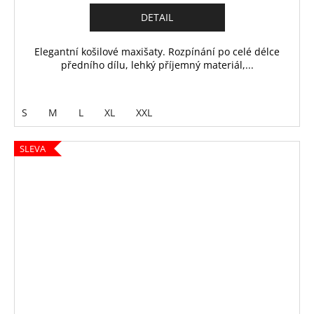
DETAIL
Elegantní košilové maxišaty. Rozpínání po celé délce
předního dílu, lehký příjemný materiál,...
S
M
L
XL
XXL
SLEVA