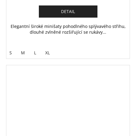
DETAIL
Elegantní široké minišaty pohodlného splývavého střihu,
dlouhé zvlněné rozšiřující se rukávy...
S
M
L
XL