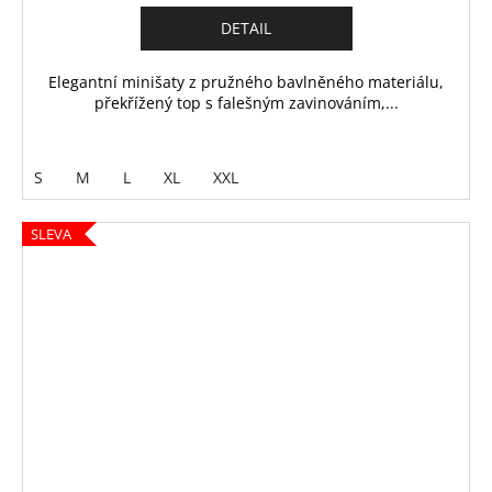
DETAIL
Elegantní minišaty z pružného bavlněného materiálu,
překřížený top s falešným zavinováním,...
S
M
L
XL
XXL
SLEVA