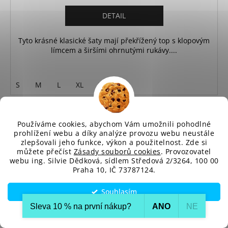
DETAIL
Tyto krásné klasické šaty mají překřížený top s klopovým
límcem a širšími ohrnutými rukávy....
S
M
L
XL
XXL
SLEVA
Používáme cookies, abychom Vám umožnili pohodlné
prohlížení webu a díky analýze provozu webu neustále
zlepšovali jeho funkce, výkon a použitelnost. Zde si
můžete přečíst
Zásady souborů cookies
. Provozovatel
webu ing. Silvie Dědková, sídlem Středová 2/3264, 100 00
Praha 10, IČ 73787124.
Souhlasím
Sleva 10 % na první nákup?​
ANO
NE
Nastavení