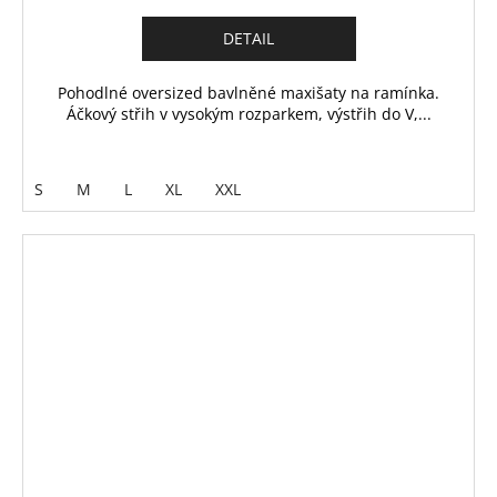
DETAIL
Pohodlné oversized bavlněné maxišaty na ramínka.
Áčkový střih v vysokým rozparkem, výstřih do V,...
S
M
L
XL
XXL