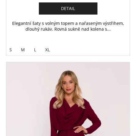
DETAIL
Elegantní šaty s volným topem a nařaseným výstřihem,
dlouhý rukáv. Rovná sukně nad kolena s...
S
M
L
XL