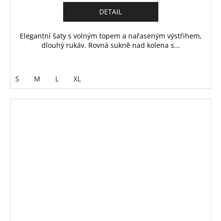
DETAIL
Elegantní šaty s volným topem a nařaseným výstřihem,
dlouhý rukáv. Rovná sukně nad kolena s...
S
M
L
XL