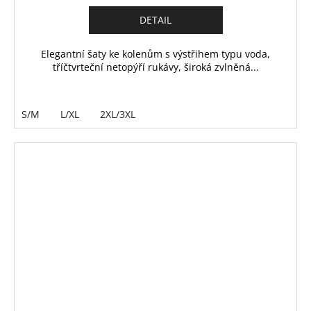
DETAIL
Elegantní šaty ke kolenům s výstřihem typu voda,
tříčtvrteční netopýří rukávy, široká zvlněná...
S/M
L/XL
2XL/3XL