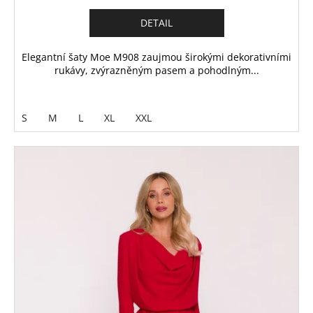
DETAIL
Elegantní šaty Moe M908 zaujmou širokými dekorativními
rukávy, zvýrazněným pasem a pohodlným...
S
M
L
XL
XXL