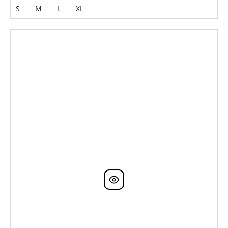
S
M
L
XL