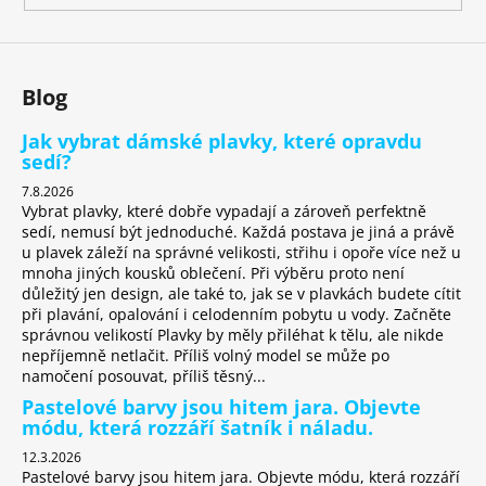
Blog
Jak vybrat dámské plavky, které opravdu
sedí?
7.8.2026
Vybrat plavky, které dobře vypadají a zároveň perfektně
sedí, nemusí být jednoduché. Každá postava je jiná a právě
u plavek záleží na správné velikosti, střihu i opoře více než u
mnoha jiných kousků oblečení. Při výběru proto není
důležitý jen design, ale také to, jak se v plavkách budete cítit
při plavání, opalování i celodenním pobytu u vody. Začněte
správnou velikostí Plavky by měly přiléhat k tělu, ale nikde
nepříjemně netlačit. Příliš volný model se může po
namočení posouvat, příliš těsný...
Pastelové barvy jsou hitem jara. Objevte
módu, která rozzáří šatník i náladu.
12.3.2026
Pastelové barvy jsou hitem jara. Objevte módu, která rozzáří