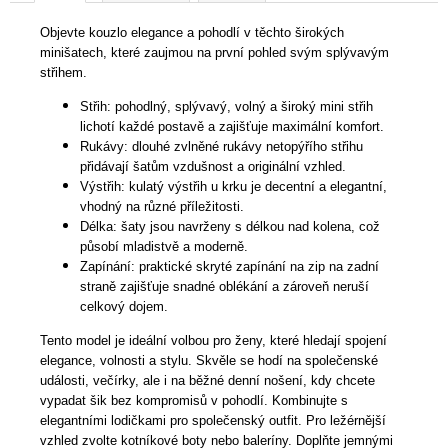
Objevte kouzlo elegance a pohodlí v těchto širokých
minišatech, které zaujmou na první pohled svým splývavým
střihem.
Střih: pohodlný, splývavý, volný a široký mini střih
lichotí každé postavě a zajišťuje maximální komfort.
Rukávy: dlouhé zvlněné rukávy netopýřího střihu
přidávají šatům vzdušnost a originální vzhled.
Výstřih: kulatý výstřih u krku je decentní a elegantní,
vhodný na různé příležitosti.
Délka: šaty jsou navrženy s délkou nad kolena, což
působí mladistvě a moderně.
Zapínání: praktické skryté zapínání na zip na zadní
straně zajišťuje snadné oblékání a zároveň neruší
celkový dojem.
Tento model je ideální volbou pro ženy, které hledají spojení
elegance, volnosti a stylu. Skvěle se hodí na společenské
události, večírky, ale i na běžné denní nošení, kdy chcete
vypadat šik bez kompromisů v pohodlí. Kombinujte s
elegantními lodičkami pro společenský outfit. Pro ležérnější
vzhled zvolte kotníkové boty nebo baleríny. Doplňte jemnými