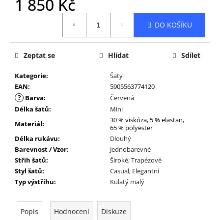
1 850 Kč
Měrná
DO KOŠÍKU
cena:
Zeptat se
Hlídat
Sdílet
Kategorie
:
Šaty
EAN
:
5905563774120
?
Barva
:
Červená
Délka šatů
:
Mini
30 % viskóza, 5 % elastan,
Materiál
:
65 % polyester
Délka rukávu
:
Dlouhý
Barevnost / Vzor
:
Jednobarevné
Střih šatů
:
Široké
,
Trapézové
Styl šatů
:
Casual
,
Elegantní
Typ výstřihu
:
Kulatý malý
Popis
Hodnocení
Diskuze