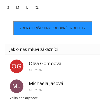
S
M
L
XL
ZOBRAZIT VŠECHNY PODOBNÉ PRODUKTY
Olga Gomoová
OG
Hodnocení obchodu je 5 z 5 hvězdiček.
18.5.2026
Michaela Jašová
MJ
Hodnocení obchodu je 5 z 5 hvězdiček.
18.5.2026
Velká spokojenost.