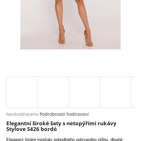
a
j
í
t
?
HLEDAT
D
o
p
Průměrné
Neohodnoceno
Podrobnosti hodnocení
hodnocení
o
Elegantní široké šaty s netopýřími rukávy
produktu
r
Stylove S426 bordó
je
u
0,0
Elegantní široké minišaty pohodlného splývavého střihu, dlouhé