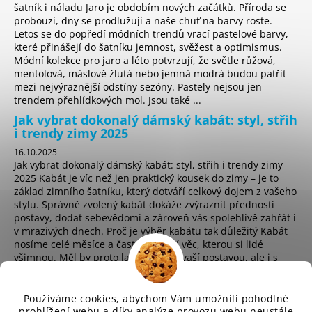
šatník i náladu Jaro je obdobím nových začátků. Příroda se
probouzí, dny se prodlužují a naše chuť na barvy roste.
Letos se do popředí módních trendů vrací pastelové barvy,
které přinášejí do šatníku jemnost, svěžest a optimismus.
Módní kolekce pro jaro a léto potvrzují, že světle růžová,
mentolová, máslově žlutá nebo jemná modrá budou patřit
mezi nejvýraznější odstíny sezóny. Pastely nejsou jen
trendem přehlídkových mol. Jsou také ...
Jak vybrat dokonalý dámský kabát: styl, střih
i trendy zimy 2025
16.10.2025
Jak vybrat dokonalý dámský kabát: styl, střih i trendy zimy
2025 Kabát je víc než jen praktický kousek do zimy – je to
základ zimního šatníku, který dotváří celkový dojem z vašeho
stylu. Správně zvolený kabát dokáže zvýraznit přednosti
postavy, dodat sebevědomí a zároveň vás spolehlivě zahřát i
v mrazivých dnech. Proč je výběr kabátu tak důležitý Kabát
nosíme celé měsíce a často je první věc, kterou si lidé
všimnou. Měl by proto ladit nejen s vaší postavou, ale i s
osobním stylem a životním t...
Používáme cookies, abychom Vám umožnili pohodlné
prohlížení webu a díky analýze provozu webu neustále