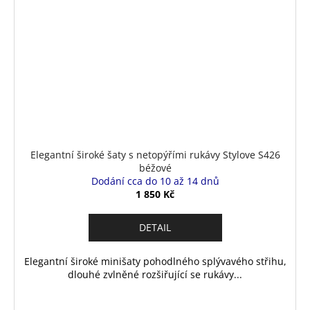
Elegantní široké šaty s netopýřími rukávy Stylove S426
béžové
Dodání cca do 10 až 14 dnů
1 850 Kč
DETAIL
Elegantní široké minišaty pohodlného splývavého střihu,
dlouhé zvlněné rozšiřující se rukávy...