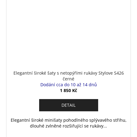
Elegantní široké šaty s netopýřími rukávy Stylove S426
černé
Dodání cca do 10 až 14 dnů
1 850 Kč
DETAIL
Elegantní široké minišaty pohodlného splývavého střihu,
dlouhé zvlněné rozšiřující se rukávy...