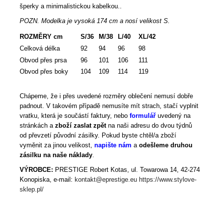
šperky a minimalistickou kabelkou..
POZN. Modelka je vysoká 174 cm a nosí velikost S.
ROZMĚRY cm
S/36
M/38
L/40
XL/42
Celková délka
92
94
96
98
Obvod přes prsa
96
101
106
111
Obvod přes boky
104
109
114
119
Chápeme, že i přes uvedené rozměry oblečení nemusí dobře
padnout. V takovém případě nemusíte mít strach, stačí vyplnit
vratku, která je součástí faktury, nebo
formulář
uvedený na
stránkách a
zboží zaslat zpět
na naši adresu do dvou týdnů
od převzetí původní zásilky. Pokud byste chtěl/a zboží
vyměnit za jinou velikost,
napište nám
a
odešleme druhou
zásilku na naše náklady
.
VÝROBCE:
PRESTIGE Robert Kotas, ul. Towarowa 14, 42-274
Konopiska, e-mail:
kontakt@eprestige.eu
https://www.stylove-
sklep.pl/