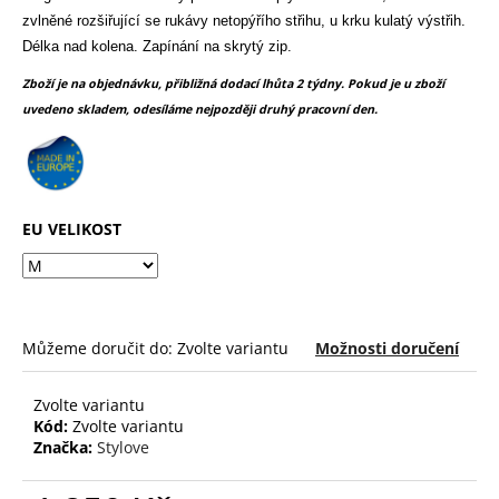
č
z
zvlněné rozšiřující se rukávy netopýřího střihu, u krku kulatý výstřih.
u
5
Délka nad kolena. Zapínání na skrytý zip.
j
hvězdiček.
e
Zboží je na objednávku, přibližná dodací lhůta 2 týdny. Pokud je u zboží
m
uvedeno skladem, odesíláme nejpozději druhý pracovní den.
e
EU VELIKOST
Můžeme doručit do:
Zvolte variantu
Možnosti doručení
Zvolte variantu
Kód:
Zvolte variantu
Značka:
Stylove