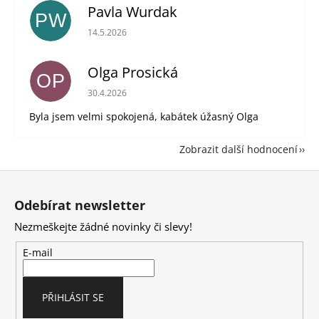
Pavla Wurdak
PW
Hodnocení obchodu je 5 z 5 hvězdiček.
14.5.2026
Olga Prosická
OP
Hodnocení obchodu je 5 z 5 hvězdiček.
30.4.2026
Byla jsem velmi spokojená, kabátek úžasný Olga
Zobrazit další hodnocení
Z
á
Odebírat newsletter
p
Nezmeškejte žádné novinky či slevy!
a
t
E-mail
í
PŘIHLÁSIT SE