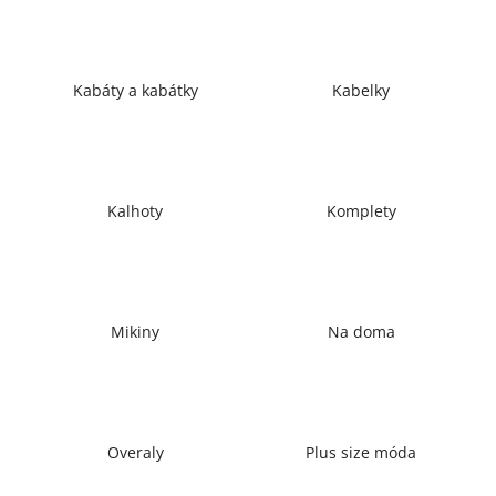
a
j
í
Kabáty a kabátky
Kabelky
t
?
Kalhoty
Komplety
HLEDAT
Mikiny
Na doma
D
o
p
o
r
Overaly
Plus size móda
u