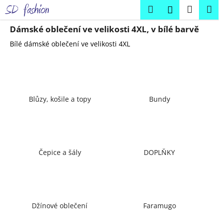
K
Přejít
Hledat
Náku
M
Přihlášení
na
o
obsah
Zpět
Zpět
košík
š
Dámské oblečení ve velikosti 4XL, v bílé barvě
í
Bílé dámské oblečení ve velikosti 4XL
C
k
o
p
o
Blůzy, košile a topy
Bundy
t
ř
e
b
u
Čepice a šály
DOPLŇKY
j
e
t
e
Džínové oblečení
Faramugo
n