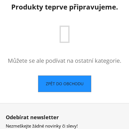
Produkty teprve připravujeme.
Můžete se ale podívat na ostatní kategorie.
ZPĚT DO OBCHODU
Z
á
Odebírat newsletter
p
Nezmeškejte žádné novinky či slevy!