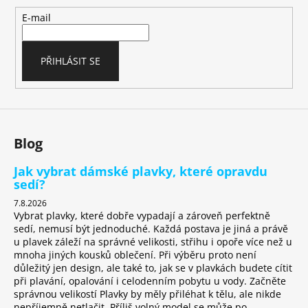
a
t
E-mail
í
PŘIHLÁSIT SE
Blog
Jak vybrat dámské plavky, které opravdu
sedí?
7.8.2026
Vybrat plavky, které dobře vypadají a zároveň perfektně
sedí, nemusí být jednoduché. Každá postava je jiná a právě
u plavek záleží na správné velikosti, střihu i opoře více než u
mnoha jiných kousků oblečení. Při výběru proto není
důležitý jen design, ale také to, jak se v plavkách budete cítit
při plavání, opalování i celodenním pobytu u vody. Začněte
správnou velikostí Plavky by měly přiléhat k tělu, ale nikde
nepříjemně netlačit. Příliš volný model se může po