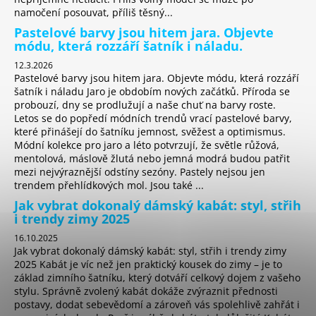
namočení posouvat, příliš těsný...
Pastelové barvy jsou hitem jara. Objevte
módu, která rozzáří šatník i náladu.
12.3.2026
Pastelové barvy jsou hitem jara. Objevte módu, která rozzáří
šatník i náladu Jaro je obdobím nových začátků. Příroda se
probouzí, dny se prodlužují a naše chuť na barvy roste.
Letos se do popředí módních trendů vrací pastelové barvy,
které přinášejí do šatníku jemnost, svěžest a optimismus.
Módní kolekce pro jaro a léto potvrzují, že světle růžová,
mentolová, máslově žlutá nebo jemná modrá budou patřit
mezi nejvýraznější odstíny sezóny. Pastely nejsou jen
trendem přehlídkových mol. Jsou také ...
Jak vybrat dokonalý dámský kabát: styl, střih
i trendy zimy 2025
16.10.2025
Jak vybrat dokonalý dámský kabát: styl, střih i trendy zimy
2025 Kabát je víc než jen praktický kousek do zimy – je to
základ zimního šatníku, který dotváří celkový dojem z vašeho
stylu. Správně zvolený kabát dokáže zvýraznit přednosti
postavy, dodat sebevědomí a zároveň vás spolehlivě zahřát i