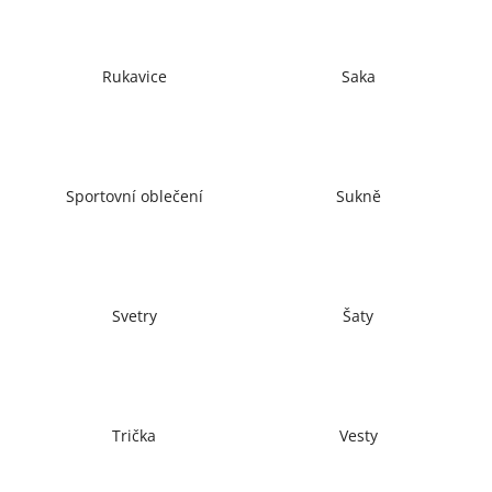
č
u
j
e
Rukavice
Saka
m
e
Sportovní oblečení
Sukně
Svetry
Šaty
Trička
Vesty